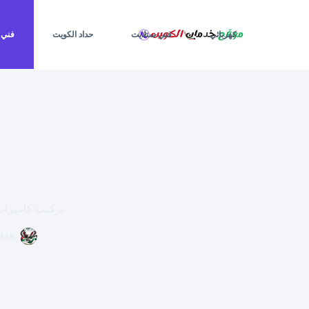
لتجاوز
لى
لمحتوى
كهربائي
فني ستلايت
حداد الكويت
فني 
تركيب كاميرات مراقبة أبو فطيرة/ 83036
MAR