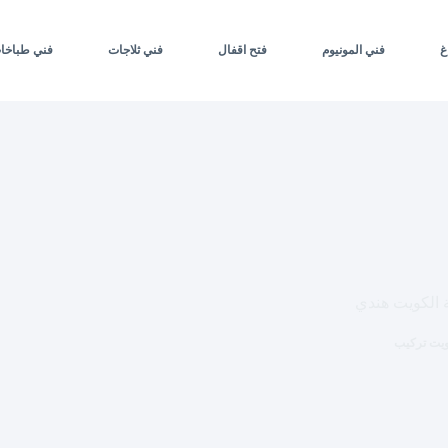
غ
فني المونيوم
فتح اقفال
فني ثلاجات
فني طباخا
كويت تركيب