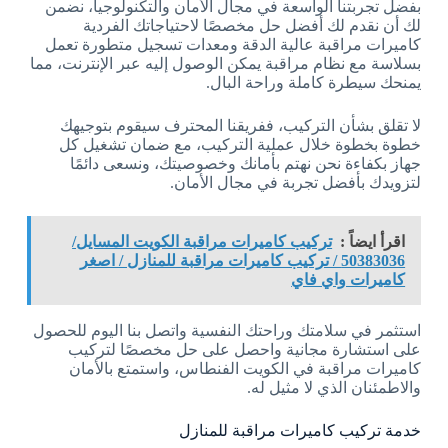
بفضل تجربتنا الواسعة في مجال الأمان والتكنولوجيا، نضمن
لك أن نقدم لك أفضل حل مخصصًا لاحتياجاتك الفردية
كاميرات مراقبة عالية الدقة ومعدات تسجيل متطورة تعمل
بسلاسة مع نظام مراقبة يمكن الوصول إليه عبر الإنترنت، مما
يمنحك سيطرة كاملة وراحة البال.
لا تقلق بشأن التركيب، ففريقنا المحترف سيقوم بتوجيهك
خطوة بخطوة خلال عملية التركيب، مع ضمان تشغيل كل
جهاز بكفاءة نحن نهتم بأمانك وخصوصيتك، ونسعى دائمًا
لتزويدك بأفضل تجربة في مجال الأمان.
اقرأ ايضاً :
تركيب كاميرات مراقبة الكويت المسايل/
50383036 / تركيب كاميرات مراقبة للمنازل / اصغر
كاميرات واي فاي
استثمر في سلامتك وراحتك النفسية واتصل بنا اليوم للحصول
على استشارة مجانية واحصل على حل مخصصًا لتركيب
كاميرات مراقبة في الكويت الفنطاس، واستمتع بالأمان
والاطمئنان الذي لا مثيل له.
خدمة تركيب كاميرات مراقبة للمنازل