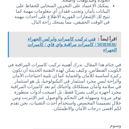
الجودة وفيديوهات واضحة.
يمكنك الاعتماد على التخزين السحابي للحفاظ على
البيانات بأمان وتجنب فقدان أي معلومات مهمة كما
تتيح لك الإشعارات الفورية الاطلاع على أحداث مهمة
في الوقت الحقيقي، مما يمنحك راحة البال.
اقرأ ايضاً :
فني تركيب كاميرات وايرلس الجهراء
/50383036 / كاميرات مراقبة واي فاي / كاميرات
الجهراء
في ختام هذا المقال، ندرك أهمية تركيب كاميرات المراقبة في
الكويت الفنطاس، وكيف يمكن لهذه التقنية الحديثة أن تكون
ركيزة أساسية للأمان والحماية كما إن تلبية احتياجات الأمان
والراحة ليس مجرد استثمار في التكنولوجيا، بل هو استثمار
في سلامة وأمان ممتلكاتك وأحبائك لم تعد كاميرات المراقبة
مجرد أجهزة تراقب بصريًا فقط، بل أصبحت أدوات متطورة
توفر مرونة وسهولة في التحكم والوصول عبر الإنترنت ومن
خلال تصميمنا المخصص واستخدام أحدث التقنيات، نحن نقدم
لكم أقصى درجات الأمان والاطمئنان.
وسوم