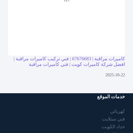
كاميرات مراقبة | 67676683 | فني تركيب كاميرات مراقبة |
افضل شركة كاميرات كويت | فني كاميرات مراقبة
2025-10-22
خدمات الموقع
كهربائي
فني ستلايت
حداد الكويت