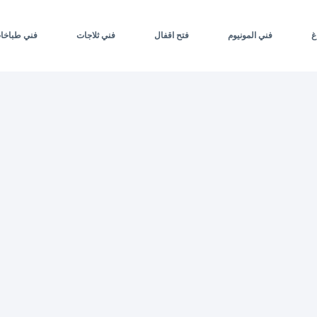
غ
فني المونيوم
فتح اقفال
فني ثلاجات
فني طباخا