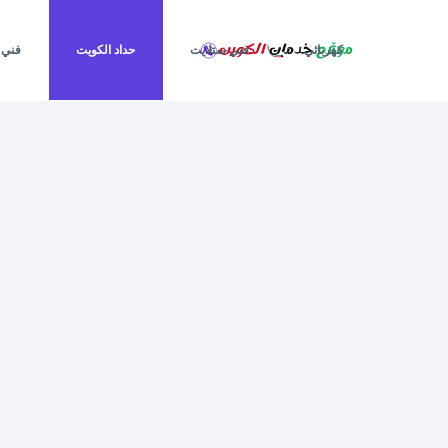
لتجاوز
لى
كهربائي
فني ستلايت
حداد الكويت
فني 
لمحتوى