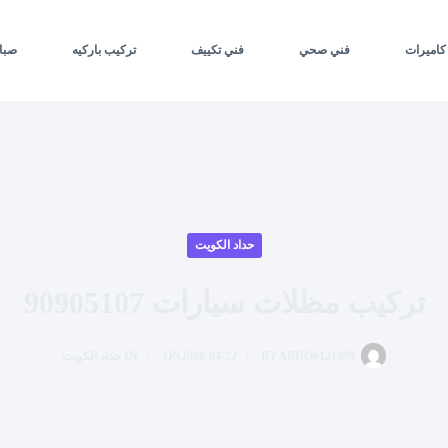
كاميرات
فني صحي
فني تكييف
تركيب باركيه
صبا
حداد الكويت
تركيب مظلات سيارات 90905107
ABDO6121999
BY
2026-04-22
ON
IN
حداد الكويت