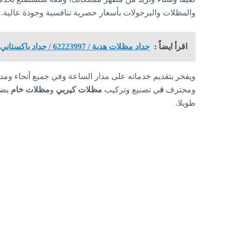
والمظلات والبرجولات بأسعار حصرية تنافسية وجودة عالية.
اقرأ ايضاً :
حداد مظلات هدية / 62223997 / حداد باكستاني / تركيب مظلات سيارات / مظلات خام / مظلات هدية
ويفخر بتقديم خدماته على مدار الساعة وفي جميع أنحاء 
ومحترف
ف
ي تصنيع وتركيب
مظلات كيربي
و
مظلات خام
يضم
طويلا.