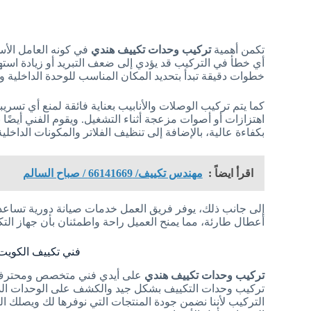
تكمن أهمية
تركيب وحدات تكييف هندي
في كونه العامل الأ
أي خطأ في التركيب قد يؤدي إلى ضعف التبريد أو زيادة استه
خطوات دقيقة تبدأ بتحديد المكان المناسب للوحدة الداخلية و
كما يتم تركيب الوصلات والأنابيب بعناية فائقة لمنع أي تسر
اهتزازات أو أصوات مزعجة أثناء التشغيل. ويقوم الفني أيض
بكفاءة عالية، بالإضافة إلى تنظيف الفلاتر والمكونات الداخلي
اقرأ ايضاً :
مهندس تكييف/ 66141669 / صباح السالم
إلى جانب ذلك، يوفر فريق العمل خدمات صيانة دورية تساعد 
أعطال طارئة، مما يمنح العميل راحة واطمئنان بأن جهاز ال
فني تكييف الكويت
تركيب وحدات تكييف هندي
على أيدي فني متخصص ومحترف، 
تركيب وحدات التكييف بشكل جيد والكشف على الوحدات الدا
التركيب لأننا نضمن جودة المنتجات التي نوفرها لك ويصلك 