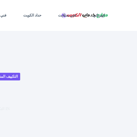
لتجاوز
لى
لمحتوى
كهربائي
فني ستلايت
حداد الكويت
فني 
التكييف الم
IN
الت