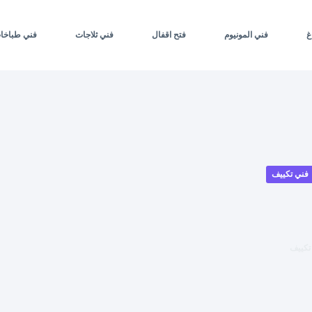
غ
فني المونيوم
فتح اقفال
فني ثلاجات
فني طباخا
فني تكييف
تكييف