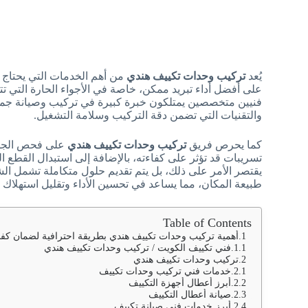
يُعد
تركيب وحدات تكييف هندي
من أهم الخدمات التي يحتاج إ
على أفضل أداء تبريد ممكن، خاصة في الأجواء الحارة التي ت
فنيين متخصصين يمتلكون خبرة كبيرة في تركيب وصيانة جميع 
والتقنيات التي تضمن دقة التركيب وسلامة التشغيل.
كما يحرص فريق
تركيب وحدات تكييف هندي
على فحص الجهاز
تسريبات قد تؤثر على كفاءته، بالإضافة إلى استبدال القطع الت
يقتصر الأمر على ذلك، بل يتم تقديم حلول متكاملة تشمل الش
طبيعة المكان، مما يساعد في تحسين الأداء وتقليل استهلاك ا
Table of Contents
أهمية تركيب وحدات تكييف هندي بطريقة احترافية لضمان كفاءة
فني تكييف الكويت / تركيب وحدات تكييف هندي
تركيب وحدات تكييف هندي
خدمات فني تركيب وحدات تكييف
أبرز أعطال أجهزة التكييف
صيانة أعطال التكييف
أبرز خدمات فني صيانة تكييف