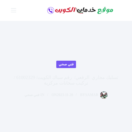
لتجاوز
لى
لمحتوى
فني صحي
تسليك مجاري الرقعي/ رقم سباك الكويت/ 61002329 /
تركيب سخانات مركزية
SAMAR
BY
2023-11-20
ON
IN
فني صحي