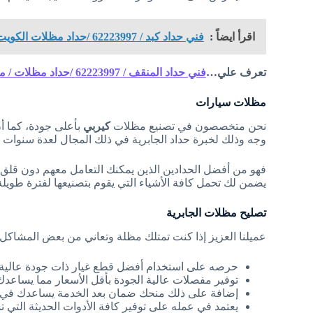
اقرأ ايضاً :
فني حداد كبد / 62223997 /حداد مظلات الكويت / حداد الكويت / رقم حداد كبد
تعرف علي…
فني حداد المنقف / 62223997 /حداد مظلات / معلم حداد مظلات حدائق / تركيب مظلات المنقف
مظلات سيارات
نحن متخصصون في تصنيع مظلات
كيربي
بأعلى جودة، كما أ
وجه وذلك لخبرة حداد الجابرية في ذلك المجال لعدة سنوات ط
فهو من أفضل الحدادين الذين يمكنك التعامل معهم دون قلق ل
يضمن لك تحمل كافة الأشياء التي يقوم بتصنيعها لفترة طويلة د
تصليح مظلات الجابرية
عميلنا العزيز إذا كنت تمتلك مظلة وتعاني من بعض المشاكل 
حرصه على استخدام أفضل قطع غيار ذات جودة عالية مت
توفير مفصلات عالية الجودة بأقل الأسعار مما يساعدك
إضافة على ذلك منحك ضمان بعد الخدمة يساعدك في 
يعتمد في عمله على توفير كافة الأدوات الحديثة التي 