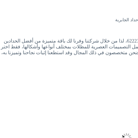
داد الجابرية
عميلنا العزيز ولأننا نعلم أنك قد تحتاج إلى حداد الجابرية /62223997، لذا من خلال شركتنا وفرنا لك باقة متميزة من أفضل الحدادين
جمل التصميمات العصرية للمظلات بمختلف أنواعها وأشكالها، فقط اختر
حن متخصصون في ذلك المجال وقد استطعنا إثبات نجاحنا وتميزنا به،