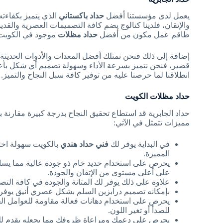
يعمل لدى مؤسستنا أفضل
حداد باكستاني
الذي يتميز بكفاءت
والإتقان، فلدينا كتالوج يضم كافة التصميمات العصرية والقديمة
طاقم عمل مكون من أفضل
حداد مظلات
موجود في الكويت
إضافة إلى ذلك فنحن نمتلك أفضل المعدات والأدوات الحدي
قصير، فنحن نتميز بسرعة الأداء وسهولة تصميم أي شكل بأع
انطلاقنا لما حرصنا عليه من توفير كافة سبل النجاح والتميز.
حداد مظلات الكويت
حداد الجابرية قد استطاع تحقيق النجاح بدرجة كبيرة مقارنة 
مميزات تتمثل في الآتي:
في البداية يوفر لك
فني حداد هندي
بالكويت سهولة اخت
المميزة.
يحرص على استخدام حديد خام ذو جودة عالية مما يساع
على أعلى مستوى من الإتقان والجودة.
علاوة على ذلك يوفر لك المتانة والجودة في كافة التصم
بإمكانه تصميم درابزين السلم بشكل عصري أنيق يوفر 
يحرص على استخدام دهانات فعالة مقاومة للعوامل ال
للصدأ أو تغير اللون.
يحرص على دعمك ومراعاة ظروفك مما يجعله يقدم لك