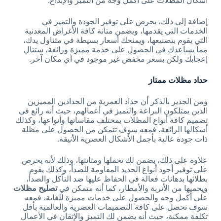
أشكال المظلات على أكمل وجه من التميز والإبداع.
إضافة إلى ذلك، يحرص على توفير الجودة والتميز في
الخدمات التي يقدمها، ويضمن متانة كافة الأغراض المعدنية
التي يقوم بتصنيعها، ويمنحك أسعار بسيطة في متناول يدك،
مما يساعدك في الحصول على خدمة مميزة ورائعة، ستنال
إعجابك ولكن بسعر مخفض غير موجود في أي مكان آخر.
حداد مظلات ممتاز
ومن الجدير بالذكر أن حداد العمرية من الحدادين المميزين
الذين يمتلكون البراعة والتميز في أعمالهم، حيث أنه رائع في
تصميم كافة أنواع المظلات بمختلف مقاساتها وأنواعها، وكذلك
أشكالها الرائعة، فمعه سوف تتمكن من الحصول على مظلة
ذات جودة عالية بأجمل الأشكال العصرية الأنيقة.
علاوة على ذلك، يضمن لك تحملها ومتانتها، وذلك لأنه يحرص
على توفير أجود أنواع الحديد المقاومة للصدأ، وكذلك يقوم
بطلائها بدهانات فعالة في الحفاظ عليها ضد التآكل والصدأ،
ويحميها من الأتربة والأمطار، كما أنه متمكن في
تصليح مظلات
على أكمل وجه والحصول على خدمات مميزة للغاية، فمعه
سوف تحصل على كافة التصميمات العصرية والعالمية بأقل
تكلفة ممكنة، حيث أنه يضمن لك التميز والإتقان في الأعمال