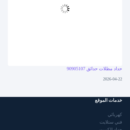
حداد مظلات حدائق 90905107
2026-04-22
خدمات الموقع
كهربائي
فني ستلايت
حداد الكويت