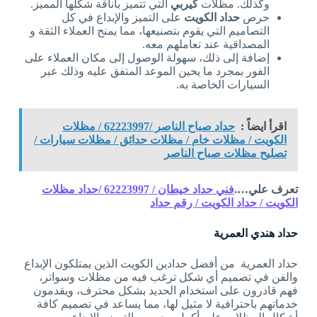
وكذلك. مظلات
كيربي
التي تتميز بأناقة شكلها المميز.
حرص
حداد الكويت
على التميز والإبداع في كل
التصاميم التي يقوم بتصنيعها، مما يمنح العملاء الثقة و
المصداقية عند تعاملهم معه.
إضافة إلى ذلك، سهولة الوصول إلى مكان العملاء على
الفور بمجرد ما يحين الموعد المتفق عليه وذلك عبر
السيارات الخاصة به.
اقرأ ايضاً :
حداد صباح الناصر /62223997 / مظلات
الكويت / مظلات خام / مظلات حدائق / مظلات سيارات /
تصليح مظلات صباح الناصر
تعرف علي….
فني حداد خيطان / 62223997 /حداد مظلات
الكويت / حداد الكويت / رقم حداد
حداد هندي العمرية
حداد العمرية من أفضل حدادين الكويت الذين يمتلكون الإبداع
والفن في تصميم أي شكل ترغب فيه من مظلات وسواتر،
فهم قادرون على استخدام الحديد بشكل محترف، ويقدمون
خدماتهم باحترافية لا مثيل لها، مما يساعد في تصميم كافة