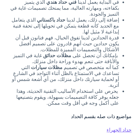
في البداية يعمل لدينا
فني حداد هندي
الذي يتميز
بكفاءته، ومهارته العالية، مما يمنحك تصميمات غاية في
التميز والجودة.
إضافة إلى ذلك، يعمل لدينا
حداد باكستاني
الذي يتعامل
مع الحديد كأنه قطعة يتمكن في تحويلها إلى تحفة فنية
إبداعية لا مثيل لها.
قدرة الحدادين لدينا تفوق الخيال، فهم فنانون قبل أن
يكون حدادين حيث أنهم قادرون على تصميم أفضل
الأشكال والتصميمات المميزة للمظلات.
بإمكانك أن تحصل على
مظلات حدائق
غاية في التميز
والأناقة حتى تنعم بهدوء وراحة داخل منزلك.
كما أنه متخصص في تصميم
مظلات سيارات
التي
تساعدك في الاستمتاع بالظل أثناء التواجد في الشارع
أو لحماية سيارتك داخل منزلك، من أي أشعة شمس أو
أتربة.
يحرص على استخدام الأساليب التقنية الحديثة، وهذا
جعله يوفر كافة التصميمات بسهولة، ويقوم بتصنيعها
على أكمل وجه في أقل وقت ممكن.
مواضيع ذات صله بقسم الحداد
حداد الجهراء