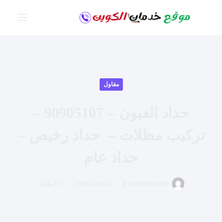
لتجاوز
لى
لمحتوى
مقاول
حداد العيون – 90905107 –
تركيب مظلات – حداد رخيص –
حداد عام
ABDO6121999
BY
2025-05-24
ON
IN
مقاول