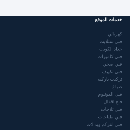
خدمات الموقع
كهربائي
فني ستلايت
حداد الكويت
فني كاميرات
فني صحي
فني تكييف
تركيب باركيه
صباغ
فني المونيوم
فتح اقفال
فني ثلاجات
فني طباخات
فني انتركم وبدالات