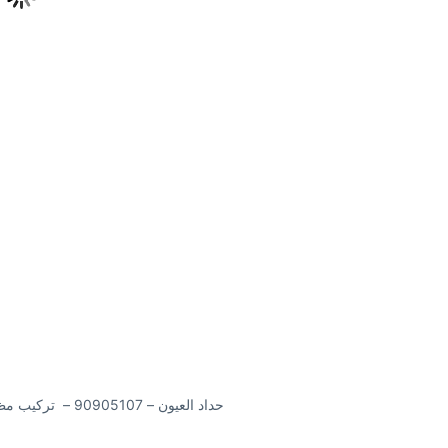
حداد العيون – 90905107 – تركيب مظلات – حداد رخيص – حداد عام