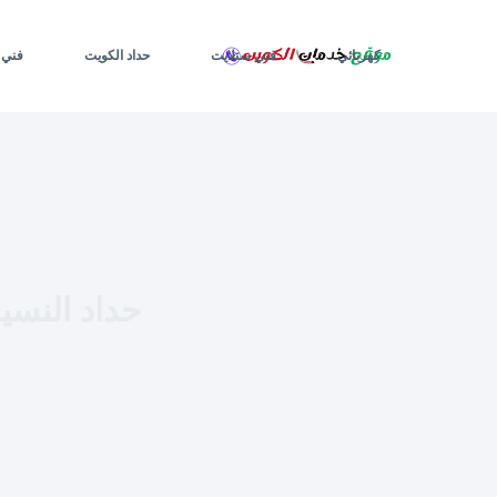
لتجاوز
لى
كهربائي
فني ستلايت
حداد الكويت
فني 
لمحتوى