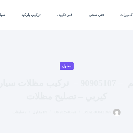
كاميرات
فني صحي
فني تكييف
تركيب باركيه
صبا
مقاول
حداد النسيم – 90905107 – تركيب مظل
كيربي – تصليح مظلات
ABDO6121999
BY
2025-05-24
ON
IN
مقاول
2 تعليقات