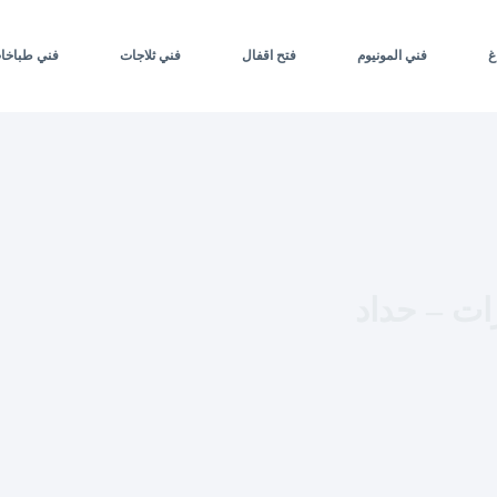
غ
فني المونيوم
فتح اقفال
فني ثلاجات
فني طباخا
ات سيارات – حداد