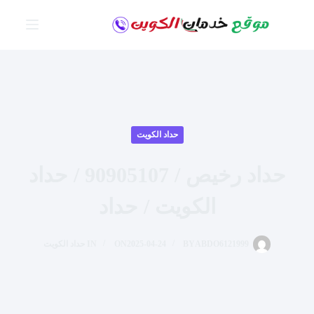
لتجاوز
لى
لمحتوى
حداد الكويت
حداد رخيص / 90905107 / حداد
الكويت / حداد
ABDO6121999
BY
2025-04-24
ON
IN
حداد الكويت