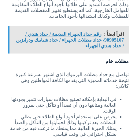
وذلك لحرصه الشديد على طلائها بأجود أنواع الطلاء المقاومة
للعوامل الخارجية، كما أنه يستطيع تغيير المفصلات القديمة
للمظلات وكذلك استبدالها بأجود الخامات.
اقرأ ايضاً :
رقم حداد الجهراء القديمة / حداد هندي /
90905107/ حداد مظلات الجهراء / حداد شبابيك ودرابزين
/ حداد هندي الجهراء
مظلات خام
تواصل مع حداد مظلات اليرموك الذي اشتهر بسرعة كبيرة
نتيجة خدماته المميزة التي يقدمها لكافة المواطنين وهي
كالآتي:
في البداية بإمكانه تصنيع مظلات سيارات تتميز بجودتها
العالية ومتانتها دون أن تصدأ أو تتآكل حتى بمرور
الوقت.
يحرص على استخدام أجود أنواع الطلاء حتى يطلي
المظلات بعد تركيبها وذلك لحمايتها من التآكل والصدأ.
يمتلك الخبرة العالية مما يمنحك ما ترغب فيه من خدمة
بشكل احترافي في وقت قياسي.