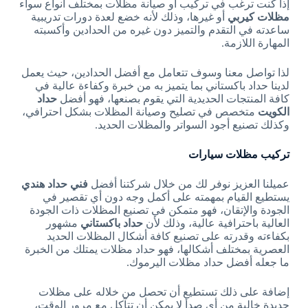
إذا كنت ترغب في تركيب أو صيانة مظلات بمختلف أنواع سواء
مظلات
كيربي
أو غيرها، وذلك لأنه خضع لعدة دورات تدريبية
ساعدته في التقدم والتميز دون غيره من الحدادين وأكسبته
المهارة اللازمة.
لذا تواصل معنا وسوف تتعامل مع أفضل الحدادين، حيث يعمل
لدينا حداد باكستاني بما يتميز به من خبرة وكفاءة عالية في
كافة المنتجات الحديدية التي يقوم بصنعها، فهو أفضل
حداد
الكويت
متخصص في تصليح وصيانة المظلات بشكل احترافي،
وكذلك تصنيع أجود السواتر والمظلات الحديد.
تركيب مظلات سيارات
عميلنا العزيز نوفر لك من خلال شركتنا أفضل
فني حداد هندي
يستطيع القيام بمهمته على أكمل وجه دون أي تقصير في
الجودة والإتقان، فهو متمكن في تصنيع المظلات ذات الجودة
العالية باحترافية عالية، وذلك لأن
حداد باكستاني
مشهور
بكفاءته وقدرته على تصنيع كافة أشكال المظلات الحديد
العصرية بمختلف أشكالها، فهو حداد مظلات يمتلك من الخبرة
ما جعله أفضل حداد مظلات اليرموك.
إضافة على ذلك تستطيع أن تحصل من خلاله على مظلات
جديدة خالية من أي صدأ لا يمكن أن تتآكل مع مرور الوقت،