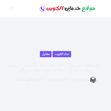
لتجاوز
لى
لمحتوى
حداد الكويت
مقاول
حداد مظلات اليرموك / 62223997 / حداد باكستاني / تركيب
مظلات سيارات / مظلات خام / مظلات حدائق
SAMAR
BY
2023-09-30
ON
IN
حداد الكويت
,
مقاول