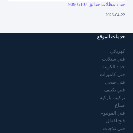
حداد مظلات حدائق 90905107
2026-04-22
خدمات الموقع
كهربائي
فني ستلايت
حداد الكويت
فني كاميرات
فني صحي
فني تكييف
تركيب باركيه
صباغ
فني المونيوم
فتح اقفال
فني ثلاجات