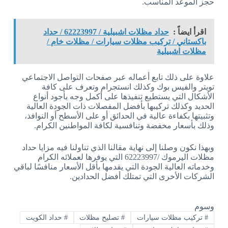
حجز الموعد المناسب.
اقرأ ايضاً :
حداد مظلات اشبيلية / 62223997 / حداد
باكستاني / تركيب مظلات سيارات / مظلات خام /
مظلات اشبيلية
علاوة على ذلك تابع أعماله عبر صفحات التواصل الاجتماعي
تويتر والفيس بوك وكذلك انستجرام وتعرف على كافة
الأشكال التي يستطيع تنفيذها على أكمل وجه بأجود أنواع
الحديد وكذلك تركيبها بأفضل المفصلات ذات الجودة العالية
وتثبيتها بكفاءة عالية في الحدائق أو على الأسطح أو النوافذ،
وذلك بأسعار مخفضة وتنافسية لكافة المواطنين الكرام.
وبهذا نكون وصلنا إلى نهاية مقالنا الذي تناولنا فيه مزايا حداد
مظلات اليرموك /62223997 التي يوفرها لعملائه الكرام
وخدماته العالية الجودة التي يقدمها بأقل الأسعار منافسًا لباقي
الشركات الأخرى التي تمتلك أفضل الحدادين.
وسوم
#
تركيب مظلات سيارات
#
تصليح مظلات
#
حداد الكويت