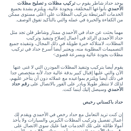
يوجد حداد شاطر يقوم ب
تركيب مظلات
و
تصليح مظلات
الأحمدي
بأنواعها المختلفة، وبجودة عالية، ويلتزم بشدة بجميع
الخدمات المرتبطة بتركيب المظلات على أعلى مستوى ممكن
من الكفاءة والخبرة في عمله والتي بالتأكيد تفوق الوصف.
مهما بحثت عن حداد في الأحمدي ممتاز وشاطر فلن تجد مثل
حداد الأحمدي الرائد في أعمال إصلاح وتنفيذ وتركيب
المظلات، لامتلاكه خبرة طويلة في ذلك المجال، وتنفيذه جميع
التصميمات المطلوبة منه، ويعتبر أيضا أسرع حداد في تركيب
مظلات بجودة عالية وبسرعة قصوى>
يقوم أيضا بتركيب وتنفيذ المظلات المودرن التي لا غنى عنها
الآن والتي عليها إقبال كبير بدقة عالية جدا، لأنه متخصص جدا
في ذلك أيضا ويلتزم بمواعيده مع عملائه دون أن يتأخر عليهم،
لذلك لا تنتظر طويلا وبادر على الفور بالاتصال على
رقم حداد
الأحمدي
وسيصل إليك أينما كنت.
حداد باكستاني رخيص
إن كنت تريد التعامل مع حداد رخص في الأحمدي ويقدم لك
أعمال تفصيل وتركيب المظلات الكيربي والسيارات ولا يأخذ
أمولا طائلة على تلك الخدمات فما عليك سوى الاتصال على