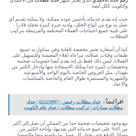
رقم حداد الأحمدي
الذي يعتبر أشهر
حداد مظلات
في الأحمدي
والكويت ككل أيضا.
حيث إنه يقدم خدماته بأحسن جودة ممكنة، ولا يمكنه تقديم أي
عمل به نوع من أنواع الخلل، ولديه خبرة كبيرة تجعله قادرا
على تلبية جميع احتياجات العملاء المختلفة والمرتبطة بتركيب
المظلات.
كما أن أسعاره تعتبر مخفضة للغاية وفي متناول يد جميع
طبقات وفئات عملائه، مراعاة لغلاء المعيشة وللتسهيل على
العملاء، ليس ذلك فقط بل إنه يقدم أيضا خصومات ضخمة
وتخفيضات كبيرة جدا يمكنك الاستفادة منها وادخار الكثير من
نقودك، مثل العروض الخاصة باليوم الواحد والأسبوعية
والشهرية والمستمرة طوال العام والخاصة بالمناسبات
والأعياد.
اقرأ ايضاً :
حداد مظلات رخيص | 62223997 | حداد
مظلات سيارات | تركيب مظلات | حداد عام الكويت
مع وجود تخفيضات ضخمة جدا من الممكن أن تصل إلى أكثر
من 45% على جمع خدماته التي يقدمها، وإتاحة الكثير من
وسائل الدفع حتى يختار كل عميل ما يناسبه منها وللتسهيل