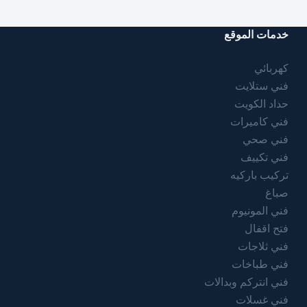
خدمات الموقع
كهربائي
فني ستلايت
حداد الكويت
فني كاميرات
فني صحي
فني تكييف
تركيب باركيه
صباغ
فني المونيوم
فتح اقفال
فني ثلاجات
فني طباخات
فني انتركم وبدالات
فني غسلات