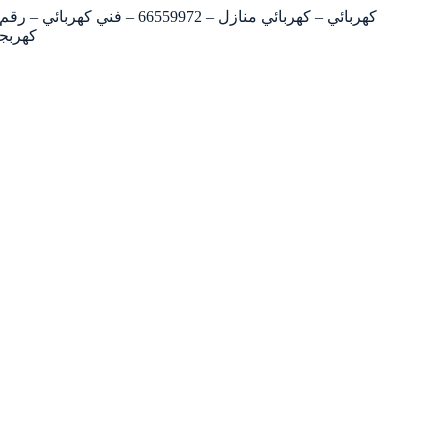
كهربائي – كهربائي منازل – 972
كهربجي