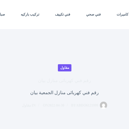
كاميرات
فني صحي
فني تكييف
تركيب باركيه
صبا
مقاول
رقم فني كهربائى منازل بيان
رقم فني كهربائى منازل الجمعية بيان
ABDO6121999
BY
2022-04-30
ON
IN
مقاول