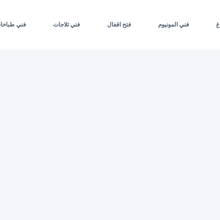
غ
فني المونيوم
فتح اقفال
فني ثلاجات
فني طباخا