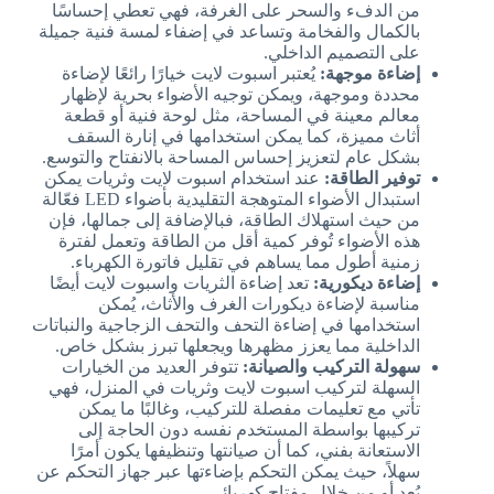
من الدفء والسحر على الغرفة، فهي تعطي إحساسًا
بالكمال والفخامة وتساعد في إضفاء لمسة فنية جميلة
على التصميم الداخلي.
إضاءة موجهة:
يُعتبر اسبوت لايت خيارًا رائعًا لإضاءة
محددة وموجهة، ويمكن توجيه الأضواء بحرية لإظهار
معالم معينة في المساحة، مثل لوحة فنية أو قطعة
أثاث مميزة، كما يمكن استخدامها في إنارة السقف
بشكل عام لتعزيز إحساس المساحة بالانفتاح والتوسع.
توفير الطاقة:
عند استخدام اسبوت لايت وثريات يمكن
استبدال الأضواء المتوهجة التقليدية بأضواء LED فعّالة
من حيث استهلاك الطاقة، فبالإضافة إلى جمالها، فإن
هذه الأضواء تُوفر كمية أقل من الطاقة وتعمل لفترة
زمنية أطول مما يساهم في تقليل فاتورة الكهرباء.
إضاءة ديكورية:
تعد إضاءة الثريات واسبوت لايت أيضًا
مناسبة لإضاءة ديكورات الغرف والأثاث، يُمكن
استخدامها في إضاءة التحف والتحف الزجاجية والنباتات
الداخلية مما يعزز مظهرها ويجعلها تبرز بشكل خاص.
سهولة التركيب والصيانة:
تتوفر العديد من الخيارات
السهلة لتركيب اسبوت لايت وثريات في المنزل، فهي
تأتي مع تعليمات مفصلة للتركيب، وغالبًا ما يمكن
تركيبها بواسطة المستخدم نفسه دون الحاجة إلى
الاستعانة بفني، كما أن صيانتها وتنظيفها يكون أمرًا
سهلاً، حيث يمكن التحكم بإضاءتها عبر جهاز التحكم عن
بُعد أو من خلال مفتاح كهربائي.