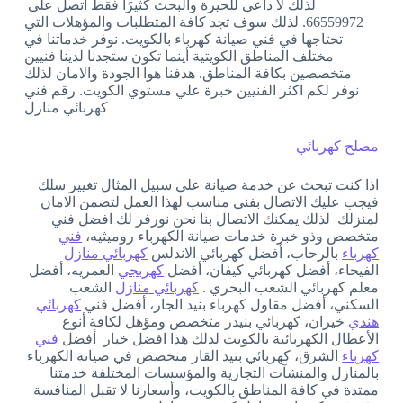
لذلك لا داعي للحيرة والبحث كثيرًا فقط اتصل على
66559972. لذلك سوف تجد كافة المتطلبات والمؤهلات التي
تحتاجها في فني صيانة كهرباء بالكويت. نوفر خدماتنا في
مختلف المناطق الكويتية أينما تكون ستجدنا لدينا فنيين
متخصصين بكافة المناطق. هدفنا هوا الجودة والامان لذلك
نوفر لكم اكثر الفنيين خبرة علي مستوي الكويت. رقم فني
كهربائي منازل
مصلح كهربائي
اذا كنت تبحث عن خدمة صيانة علي سبيل المثال تغيير سلك
فيجب عليك الاتصال بفني مناسب لهذا العمل لتضمن الامان
لمنزلك لذلك يمكنك الاتصال بنا نحن نورفر لك افضل فني
متخصص وذو خبرة خدمات صيانة الكهرباء روميثيه،
فني
كهرباء
بالرحاب، أفضل كهربائي الاندلس
كهربائي منازل
الفيحاء، أفضل كهربائي كيفان، أفضل
كهربجي
العمريه، أفضل
معلم كهربائي الشعب البحري .
كهربائي منازل
الشعب
السكني، أفضل مقاول كهرباء بنيد الجار، أفضل فني
كهربائي
هندي
خيران، كهربائي بنيدر متخصص ومؤهل لكافة أنوع
الأعطال الكهربائية بالكويت لذلك هذا افضل خيار أفضل
فني
كهرباء
الشرق، كهربائي بنيد القار متخصص في صيانة الكهرباء
بالمنازل والمنشآت التجارية والمؤسسات المختلفة خدمتنا
ممتدة في كافة المناطق بالكويت، وأسعارنا لا تقبل المنافسة