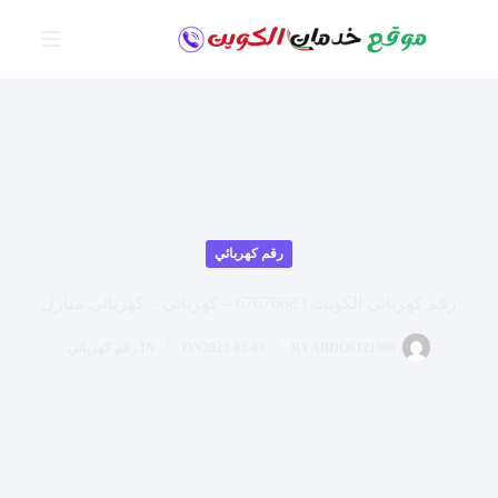
لتجاوز
لى
لمحتوى
رقم كهربائي
رقم كهربائي الكويت 67676683 – كهربائي – كهربائي منازل
ABDO6121999
BY
2022-02-03
ON
IN
رقم كهربائي