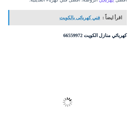
اقرأ ايضاً :
فني كهربائى بالكويت
كهربائي منازل الكويت 66559972