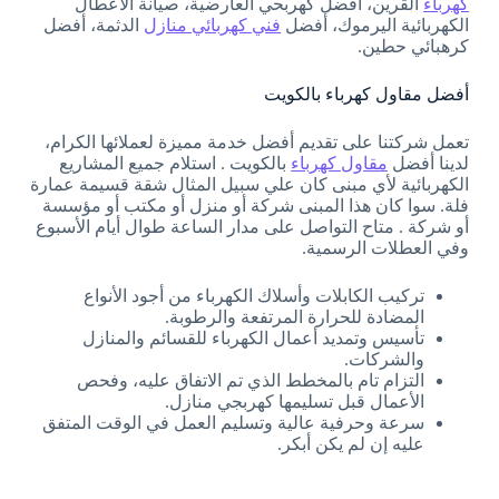
كهرباء
القرين، أفضل كهربحي العارضية، صيانة الأعطال
الكهربائية اليرموك، أفضل
فني كهربائي منازل
الدثمة، أفضل
كرهبائي حطين.
أفضل مقاول كهرباء بالكويت
تعمل شركتنا على تقديم أفضل خدمة مميزة لعملائها الكرام،
لدينا أفضل
مقاول كهرباء
بالكويت . استلام جميع المشاريع
الكهربائية لأي مبنى كان علي سبيل المثال شقة قسيمة عمارة
فلة. سوا كان هذا المبنى شركة أو منزل أو مكتب أو مؤسسة
أو شركة . متاح التواصل على مدار الساعة طوال أيام الأسبوع
وفي العطلات الرسمية.
تركيب الكابلات وأسلاك الكهرباء من أجود الأنواع
المضادة للحرارة المرتفعة والرطوبة.
تأسيس وتمديد أعمال الكهرباء للقسائم والمنازل
والشركات.
التزام تام بالمخطط الذي تم الاتفاق عليه، وفحص
الأعمال قبل تسليمها كهربجي منازل.
سرعة وحرفية عالية وتسليم العمل في الوقت المتفق
عليه إن لم يكن أبكر.