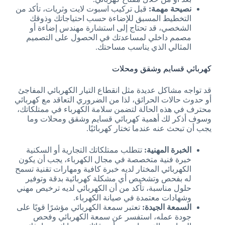
نصيحة مهمة:
قبل تركيب اسبوت لايت وثريات، تأكد من
التخطيط المسبق للإضاءة حسب احتياجاتك وذوقك
الشخصي، قد تحتاج إلى استشارة مهندس إضاءة أو
مصمم داخلي لمساعدتك في الحصول على التصميم
المثالي الذي يناسب مساحتك.
كهربائي قسايم وشقق ومحلات
قد تواجه مشاكل عديدة مثل انقطاع التيار الكهربائي المفاجئ
أو حدوث حالات الحرائق، لذا من الضروري التعاقد مع كهربائي
محترف في هذه الحالة لتضمن سلامة الكهرباء في ممتلكاتك،
وسوف أذكر لك أهمية كهربائي قسايم وشقق ومحلات وما
يجب أن تبحث عنه عندما تختار كهربائيًا.
الخبرة المهنية:
تتطلب ممتلكاتك التجارية أو السكنية
خبرة فنية متخصصة في مجال الكهرباء، يجب أن يكون
الكهربائي المختار لديه خبرة كافية ومهارات تقنية تسمح
له بفحص وتشخيص أي مشكلة كهربائية بدقة وتوفير
حلول مناسبة، تأكد من أن الكهربائي لديه ترخيص مهني
وشهادات معتمدة في صيانة الكهرباء.
السمعة الجيدة:
تعتبر سمعة الكهربائي مؤشرًا قويًا على
جودة عمله، استفسر عن سمعة الكهربائي وفحص