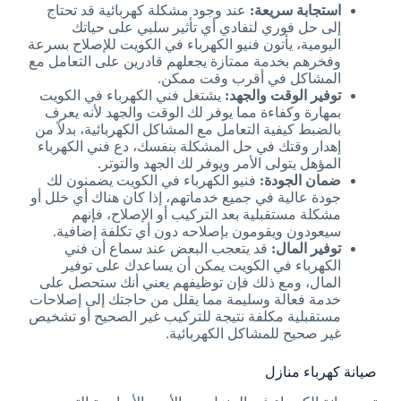
استجابة سريعة:
عند وجود مشكلة كهربائية قد تحتاج
إلى حل فوري لتفادي أي تأثير سلبي على حياتك
اليومية، يأتون فنيو الكهرباء في الكويت للإصلاح بسرعة
وفخرهم بخدمة ممتازة يجعلهم قادرين على التعامل مع
المشاكل في أقرب وقت ممكن.
توفير الوقت والجهد:
يشتغل فني الكهرباء في الكويت
بمهارة وكفاءة مما يوفر لك الوقت والجهد لأنه يعرف
بالضبط كيفية التعامل مع المشاكل الكهربائية، بدلاً من
إهدار وقتك في حل المشكلة بنفسك، دع فني الكهرباء
المؤهل يتولى الأمر ويوفر لك الجهد والتوتر.
ضمان الجودة:
فنيو الكهرباء في الكويت يضمنون لك
جودة عالية في جميع خدماتهم، إذا كان هناك أي خلل أو
مشكلة مستقبلية بعد التركيب أو الإصلاح، فإنهم
سيعودون ويقومون بإصلاحه دون أي تكلفة إضافية.
توفير المال:
قد يتعجب البعض عند سماع أن فني
الكهرباء في الكويت يمكن أن يساعدك على توفير
المال، ومع ذلك فإن توظيفهم يعني أنك ستحصل على
خدمة فعالة وسليمة مما يقلل من حاجتك إلى إصلاحات
مستقبلية مكلفة نتيجة للتركيب غير الصحيح أو تشخيص
غير صحيح للمشاكل الكهربائية.
صيانة كهرباء منازل