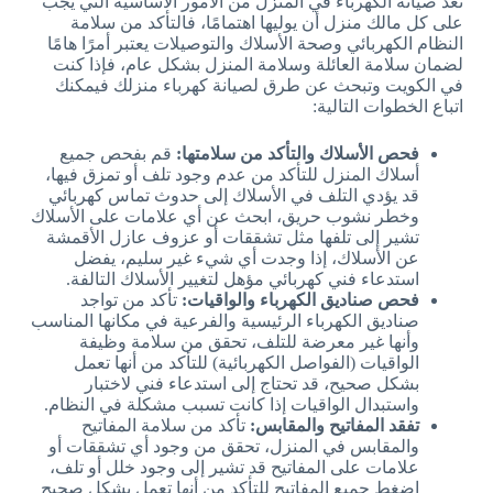
تعد صيانة الكهرباء في المنزل من الأمور الأساسية التي يجب
على كل مالك منزل أن يوليها اهتمامًا، فالتأكد من سلامة
النظام الكهربائي وصحة الأسلاك والتوصيلات يعتبر أمرًا هامًا
لضمان سلامة العائلة وسلامة المنزل بشكل عام، فإذا كنت
في الكويت وتبحث عن طرق لصيانة كهرباء منزلك فيمكنك
اتباع الخطوات التالية:
فحص الأسلاك والتأكد من سلامتها:
قم بفحص جميع
أسلاك المنزل للتأكد من عدم وجود تلف أو تمزق فيها،
قد يؤدي التلف في الأسلاك إلى حدوث تماس كهربائي
وخطر نشوب حريق، ابحث عن أي علامات على الأسلاك
تشير إلى تلفها مثل تشققات أو عزوف عازل الأقمشة
عن الأسلاك، إذا وجدت أي شيء غير سليم، يفضل
استدعاء فني كهربائي مؤهل لتغيير الأسلاك التالفة.
فحص صناديق الكهرباء والواقيات:
تأكد من تواجد
صناديق الكهرباء الرئيسية والفرعية في مكانها المناسب
وأنها غير معرضة للتلف، تحقق من سلامة وظيفة
الواقيات (الفواصل الكهربائية) للتأكد من أنها تعمل
بشكل صحيح، قد تحتاج إلى استدعاء فني لاختبار
واستبدال الواقيات إذا كانت تسبب مشكلة في النظام.
تفقد المفاتيح والمقابس:
تأكد من سلامة المفاتيح
والمقابس في المنزل، تحقق من وجود أي تشققات أو
علامات على المفاتيح قد تشير إلى وجود خلل أو تلف،
اضغط جميع المفاتيح للتأكد من أنها تعمل بشكل صحيح