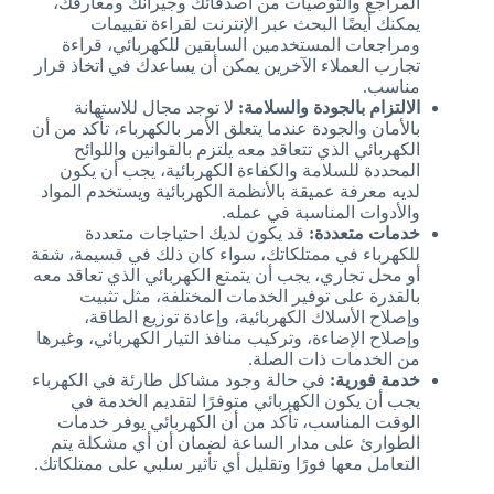
المراجع والتوصيات من أصدقائك وجيرانك ومعارفك،
يمكنك أيضًا البحث عبر الإنترنت لقراءة تقييمات
ومراجعات المستخدمين السابقين للكهربائي، قراءة
تجارب العملاء الآخرين يمكن أن يساعدك في اتخاذ قرار
مناسب.
الالتزام بالجودة والسلامة:
لا توجد مجال للاستهانة
بالأمان والجودة عندما يتعلق الأمر بالكهرباء، تأكد من أن
الكهربائي الذي تتعاقد معه يلتزم بالقوانين واللوائح
المحددة للسلامة والكفاءة الكهربائية، يجب أن يكون
لديه معرفة عميقة بالأنظمة الكهربائية ويستخدم المواد
والأدوات المناسبة في عمله.
خدمات متعددة:
قد يكون لديك احتياجات متعددة
للكهرباء في ممتلكاتك، سواء كان ذلك في قسيمة، شقة
أو محل تجاري، يجب أن يتمتع الكهربائي الذي تعاقد معه
بالقدرة على توفير الخدمات المختلفة، مثل تثبيت
وإصلاح الأسلاك الكهربائية، وإعادة توزيع الطاقة،
وإصلاح الإضاءة، وتركيب منافذ التيار الكهربائي، وغيرها
من الخدمات ذات الصلة.
خدمة فورية:
في حالة وجود مشاكل طارئة في الكهرباء
يجب أن يكون الكهربائي متوفرًا لتقديم الخدمة في
الوقت المناسب، تأكد من أن الكهربائي يوفر خدمات
الطوارئ على مدار الساعة لضمان أن أي مشكلة يتم
التعامل معها فورًا وتقليل أي تأثير سلبي على ممتلكاتك.