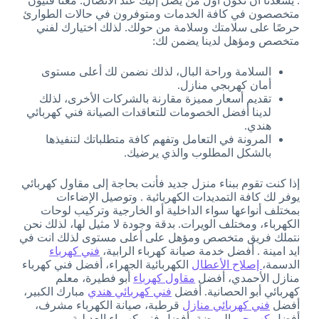
. يسعدنا أن نكون أول من يصل إليك عند الاتصال. معنا فنيون
متخصصون في كافة الخدمات ومتوفرون في حالات الطوارئ
حرصًا على سلامتك وسلامة من حولك. لذلك اختيارك لفني
متخصص ومؤهل لدينا يضمن لك:
السلامة وراحة البال، لذلك نضمن لك أعلى مستوى
أمان كهربجي منازل.
تقديم أسعار مميزة مقارنة بالشركات الأخرى، لذلك
لدينا أفضل الخصومات للتعاقدات الصيانة فني كهربائي
هندي.
المرونة في التعامل وتفهم كافة متطلباتك لتنفيذها
بالشكل المطلوب والذي يرضيك.
إذا كنت تقوم ببناء منزل جديد فأنت بحاجة إلى مقاول كهربائي
يوفر لك كافة التمديدات الكهربائية . وتوصيل الإضاءات
بمختلف أنواعها سواء الداخلية أو الخارجية وتركيب لوحات
الكهرباء، ومختلف الويرات. بدقة وجودة لا مثيل لها، لذلك نحن
نتملك فريق متخصص ومؤهل على أعلى مستوى لذلك انت في
ايد امينة . أفضل خدمة صيانة كهرباء الرابية،
فني كهرباء
الدسمة،
إصلاح الأعطال
الكهربائية الجهراء، أفضل فني كهرباء
منازل الأحمدي، أفضل
مقاول كهرباء
أبو فطيرة، معلم
كهربائي أبو الحصانية. أفضل
فني كهربائي هندي
مبارك الكبير،
أفضل
فني كهربائي منازل
قرطبة، صيانة الكهرباء مشرف،
أفضل
كهربجي
الروضة، أفضل فني كهرباء العديلية.