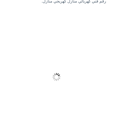
رقم فني كهربائي منازل كهربجي منازل.