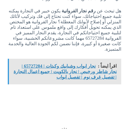
هل تبحث عن
رقم نجار الفروانية
يكون خبير في النجارة يمكنه
تلبية جميع احتياجاتك، سواء كنت تحتاج إلى فك وتركيب لأثاثك
المنزلي أو إصلاح لأبوابك المعطلة؟ نجار الفروانية هو المختص
الذي يمكنه تحويل أفكارك إلى واقع ملموس على استعداد تام
لتلبية جميع احتياجاتكم في النجارة، يقدم النجار المميز في
الفروانية 65727284 مهما كانت مشروعاتكم الخشبية، سواء
كانت صغيرة أو كبيرة، فإننا نضمن لكم الجودة العالية والخدمة
المتميزة.
اقرأ ايضاً :
نجار ابواب وشبابيك وكبتات | 65727284 |
نجار شاطر ورخيص | نجار بالكويت | جميع اعمال النجارة
| تفصيل غرف نوم | تفصيل ابواب