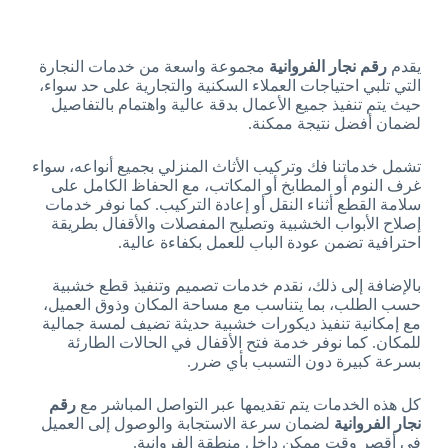
يقدم
رقم نجار الفروانية
مجموعة واسعة من خدمات النجارة
التي تلبي احتياجات العملاء السكنية والتجارية على حد سواء،
حيث يتم تنفيذ جميع الأعمال بدقة عالية واهتمام بالتفاصيل
لضمان أفضل نتيجة ممكنة.
تشمل خدماتنا فك وتركيب الأثاث المنزلي بجميع أنواعه، سواء
غرف النوم أو المطابخ أو المكاتب، مع الحفاظ الكامل على
سلامة القطع أثناء النقل أو إعادة التركيب. كما نوفر خدمات
إصلاح الأبواب الخشبية وتصليح المفصلات والأقفال بطريقة
احترافية تضمن عودة الباب للعمل بكفاءة عالية.
بالإضافة إلى ذلك، نقدم خدمات تصميم وتنفيذ قطع خشبية
حسب الطلب، بما يتناسب مع مساحة المكان وذوق العميل،
مع إمكانية تنفيذ ديكورات خشبية حديثة تضيف لمسة جمالية
للمكان. كما نوفر خدمة فتح الأقفال في الحالات الطارئة
بسرعة كبيرة دون التسبب بأي ضرر.
كل هذه الخدمات يتم تقديمها عبر التواصل المباشر مع
رقم
نجار الفروانية
لضمان سرعة الاستجابة والوصول إلى العميل
في أقصر وقت ممكن داخل منطقة الفروانية.