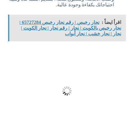
احتياجاتك بكفاءة وجودة عالية.
اقرأ ايضاً :
نجار رخيص | رقم نجار رخيص 65727284 |
نجار رخيص بالكويت | نجار | رقم نجار | نجار الكويت |
نجار | نجار خشب | نجار أبواب