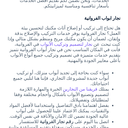
الخدمات، ونحن نضمن لكم تقديم أفضل الخدمات
بأسعار تنافسية ومناسبة لميزانيتكم.
نجار ابواب الفروانية
هل تحتاج إلى تركيب أو إصلاح أثاث مكتبك لتحسين بيئة
العمل؟ نجار الفروانية يوفر خدمات التركيب والإصلاح بدقة
وإتقان، لضمان أن يكون مكتبك مريح ومنظم بشكل مثالي وإذا
كنت تبحث عن
نجار لتصميم وتركيب الأبواب
في الفروانية،
فأنت في المكان المناسب نحن في نجار أبواب الفروانية نتميز
بتقديم خدمات متميزة في تصميم وتركيب جميع أنواع الأبواب
بأعلى معايير الجودة والمهنية.
سواء كنت بحاجة إلى تجديد أبواب منزلك، أو تركيب
أبواب جديدة لمشروعك التجاري، فإننا هنا لنلبي جميع
احتياجاتك.
يمتلك
فريقنا من النجارين
الخبرة والمهارة اللازمة
لتصميم وتصنيع الأبواب بأشكال وأحجام مختلفة وفقا
لمتطلباتك وتفضيلاتك.
بفضل اهتمامنا بأدق التفاصيل واستخدامنا لأفضل المواد
والتقنيات، يمكنك الاعتماد علينا للحصول على أبواب
عالية الجودة تضمن لك الأمان والأناقة في نفس الوقت.
اتصل بنا اليوم على
رقم نجار الفروانية
للاستفسار
وطلب الخدمة، وسنكون سعداء بتقديم المساعدة وتلبية