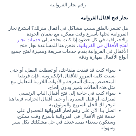
رقم نجار الفروانية
نجار فتح اقفال الفروانية
هل تشعر بالقلق بسبب مشاكل في أقفال منزلك؟ استدع نجار
الفروانية لحلها بأسرع وقت ممكن، مع ضمان الجودة
والاحترافية في كل خطوة إذا كنت بحاجة إلى
خدمات نجار
لفتح الأقفال في الفروانية
، فنحن هنا للمساعدة نجار فتح
الأقفال في الفروانية يقدم خدمات سريعة ومميزة لفتح جميع
أنواع الأقفال بمهارة ودقة
سواء كنت قد فقدت مفتاحك، أو تعطلت القفل، أو حتى
نسيت كلمة المرور للأقفال الإلكترونية، فإن فريقنا
المتخصص يمتلك المعرفة والأدوات اللازمة للتعامل مع
مثل هذه الحالات بتميز ودون إلحاح.
سواء كنت في حاجة إلى فتح أقفال الباب الرئيسي
لمنزلك، أو قفل السيارة، أو حتى أقفال الخزانة، فإننا هنا
لنوفر لك الحل السريع والموثوق به.
اتصل بنا الآن على
رقم نجار الفروانية
للحصول على
خدمة فتح الأقفال في الفروانية بأسرع وقت ممكن،
وسنكون سعداء بمساعدتك في حل مشكلتك بكل يسر
وسهولة.