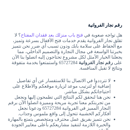
رقم نجار الفروانية
هل تواجه صعوبة في
فتح باب منزلك بعد فقدان المفتاح
؟ لا
تقلق نجار الفروانية يقدم خدمات فتح الأقفال بسرعة وتميز،
مع الحفاظ على سلامة بابك ودون تسبب أي ضرر نحن نتميز
بخبرتنا الواسعة في مجال النجارة والتصميم الداخلي، مما
يجعلنا الخيار الأمثل لكل مشروع تحتاجون إليه اتصلوا بنا الآن
على
رقم نجار الفروانية
65727284 واستمتعوا بخدمة متفوقة
ونتائج لا تقبل المنافسة.
لا تترددوا في الاتصال بنا للاستفسار عن أي تفاصيل
إضافية أو لترتيب موعد لزيارة موقعكم والاطلاع على
احتياجاتكم بشكل مباشر.
نحن هنا لنحقق لكم النتائج التي تطمحون إليها ونجعل
من تجربتكم معنا تجربة مريحة ومميزة اتصلوا الآن برقم
النجار المميز في الفروانية 65727284 ودعونا نجعل
أفكاركم الخشبية تتحول إلى واقع ملموس وجذاب.
نحن نتميز بفريق عمل محترف ومتخصص يتمتع بالمهارة
والخبرة اللازمة لتنفيذ مشاريعكم بأعلى معايير الجودة