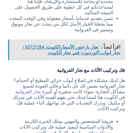
محددة أو بحاجة للاستشارة والإرشاد، فإننا هنا
لمساعدتكم في كل خطوة على طريق الحصول على
النتيجة المثالية.
نتميز بتقديم خدماتنا بأسعار معقولة وفي الوقت المحدد،
مما يجعلنا الخيار الأمثل لكل من يبحث عن نجار موثوق
ومتميز في الفروانية.
اقرأ ايضاً :
نجار بارخص الأسعارالكويت/ 65727284 /
نجار ابواب اكورديون/ فني نجار الكويت
فك وتركيب الأثاث مع نجار الفروانية
هل لديك مشكلة في إصلاح أبواب خزائن المطبخ أو الحمام؟
نجار الفروانية يضمن لك حل دائما وعالي الجودة لجميع
مشاكل النجارة، سواء كانت صغيرة أو كبيرة
نجار الفروانية
في الكويت هنا لمساعدتك نحن نفهم أهمية الأثاث في منزلك
أو مكتبك، وندرك التحديات التي قد تواجهك أثناء عملية فك
وتركيب الأثاث.
فريقنا المتخصص والمهني يمتلك الخبرة اللازمة
والأدوات المناسبة لتنفيذ عملية فك وتركيب الأثاث
بسهولة ودقة، مما يوفر لك الوقت والجهد.