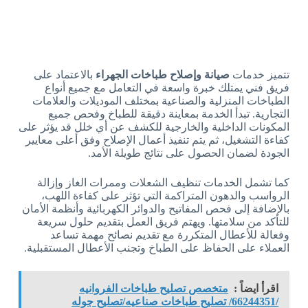
تتميز خدمات
صيانة وإصلاح طباخات الجهراء
بالاعتماد على
فريق فني يمتلك خبرة واسعة في التعامل مع جميع أنواع
الطباخات المنزلية والصناعية بمختلف الموديلات والعلامات
التجارية. تبدأ الخدمة بمعاينة دقيقة للطباخ وفحص جميع
المكونات الداخلية والخارجية للكشف عن أي خلل قد يؤثر على
كفاءة التشغيل، ثم يتم تنفيذ أعمال الإصلاح وفق أعلى معايير
الجودة لضمان الحصول على نتائج طويلة الأمد.
كما تشمل الخدمات تنظيف الشعلات وممرات الغاز وإزالة
الرواسب والدهون المتراكمة التي تؤثر على كفاءة اللهب،
بالإضافة إلى فحص المفاتيح والدوائر الكهربائية وأنظمة الأمان
للتأكد من سلامتها. ويهتم فريق العمل بتقديم حلول سريعة
وفعالة للأعطال المتكررة مع تقديم نصائح مهمة تساعد
العملاء على الحفاظ على الطباخ وتجنب الأعطال المستقبلية.
اقرأ ايضاً :
متخصص تصليح طباخات الفروانيه
/66244351/ تصليح طباخات صناعيه/تصليح جوله