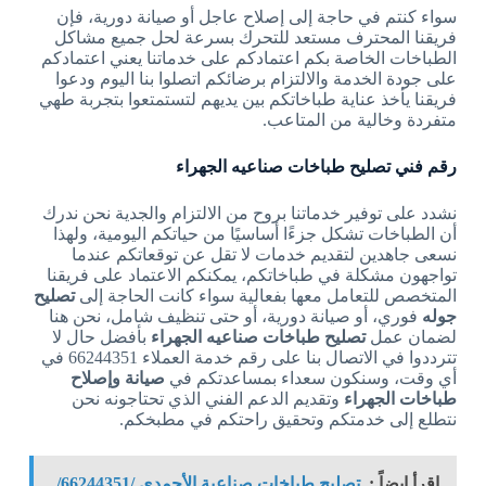
سواء كنتم في حاجة إلى إصلاح عاجل أو صيانة دورية، فإن
فريقنا المحترف مستعد للتحرك بسرعة لحل جميع مشاكل
الطباخات الخاصة بكم اعتمادكم على خدماتنا يعني اعتمادكم
على جودة الخدمة والالتزام برضائكم اتصلوا بنا اليوم ودعوا
فريقنا يأخذ عناية طباخاتكم بين يديهم لتستمتعوا بتجربة طهي
متفردة وخالية من المتاعب.
رقم فني تصليح طباخات صناعيه الجهراء
نشدد على توفير خدماتنا بروح من الالتزام والجدية نحن ندرك
أن الطباخات تشكل جزءًا أساسيًا من حياتكم اليومية، ولهذا
نسعى جاهدين لتقديم خدمات لا تقل عن توقعاتكم عندما
تواجهون مشكلة في طباخاتكم، يمكنكم الاعتماد على فريقنا
المتخصص للتعامل معها بفعالية سواء كانت الحاجة إلى
تصليح
جوله
فوري، أو صيانة دورية، أو حتى تنظيف شامل، نحن هنا
لضمان عمل
تصليح طباخات صناعيه الجهراء
بأفضل حال لا
تترددوا في الاتصال بنا على رقم خدمة العملاء 66244351 في
أي وقت، وسنكون سعداء بمساعدتكم في
صيانة وإصلاح
طباخات الجهراء
وتقديم الدعم الفني الذي تحتاجونه نحن
نتطلع إلى خدمتكم وتحقيق راحتكم في مطبخكم.
اقرأ ايضاً :
تصليح طباخات صناعية الأحمدى /66244351/