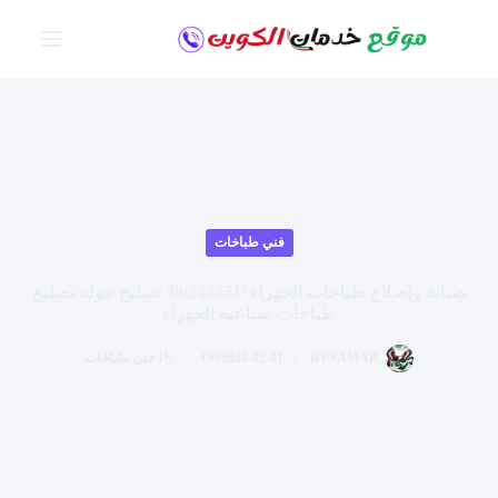
لتجاوز
لى
لمحتوى
فني طباخات
صيانة وإصلاح طباخات الجهراء /66244351/ تصليح جوله/تصليح
طباخات صناعيه الجهراء
SAMAR
BY
2024-02-01
ON
IN
فني طباخات