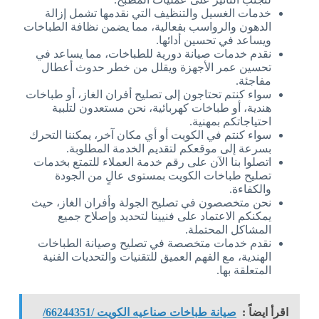
خدمات الغسيل والتنظيف التي نقدمها تشمل إزالة
الدهون والرواسب بفعالية، مما يضمن نظافة الطباخات
ويساعد في تحسين أدائها.
نقدم خدمات صيانة دورية للطباخات، مما يساعد في
تحسين عمر الأجهزة ويقلل من خطر حدوث أعطال
مفاجئة.
سواء كنتم تحتاجون إلى تصليح أفران الغاز، أو طباخات
هندية، أو طباخات كهربائية، نحن مستعدون لتلبية
احتياجاتكم بمهنية.
سواء كنتم في الكويت أو أي مكان آخر، يمكننا التحرك
بسرعة إلى موقعكم لتقديم الخدمة المطلوبة.
اتصلوا بنا الآن على رقم خدمة العملاء للتمتع بخدمات
تصليح طباخات الكويت بمستوى عالٍ من الجودة
والكفاءة.
نحن متخصصون في تصليح الجولة وأفران الغاز، حيث
يمكنكم الاعتماد على فنيينا لتحديد وإصلاح جميع
المشاكل المحتملة.
نقدم خدمات متخصصة في تصليح وصيانة الطباخات
الهندية، مع الفهم العميق للتقنيات والتحديات الفنية
المتعلقة بها.
اقرأ ايضاً :
صيانة طباخات صناعيه الكويت /66244351/