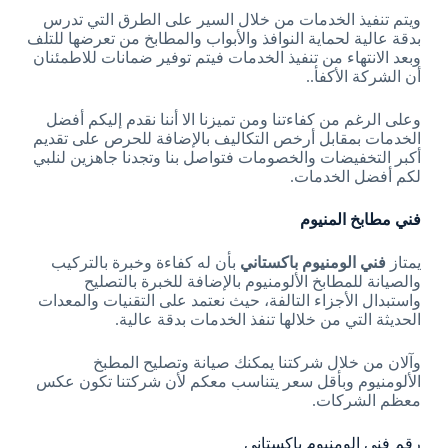
ويتم تنفيذ الخدمات من خلال السير على الطرق التي تدرس
بدقة عالية لحماية النوافذ والأبواب والمطابخ من تعرضها للتلف
وبعد الانتهاء من تنفيذ الخدمات فيتم توفير ضمانات للاطمئنان
أن الشركة الأكفأ..
وعلى الرغم من كفاءتنا ومن تميزنا الا أننا نقدم إليكم أفضل
الخدمات بمقابل أرخص التكاليف بالإضافة للحرص على تقديم
أكبر التخفيضات والخصومات فتواصل بنا وتجدنا جاهزين لنلبي
لكم أفضل الخدمات.
فني مطابخ المنيوم
يمتاز
فني الومنيوم باكستاني
بأن له كفاءة وخبرة بالتركيب
والصيانة للمطابخ الألومنيوم بالإضافة للخبرة بالتصليح
واستبدال الأجزاء التالفة، حيث نعتمد على التقنيات والمعدات
الحديثة التي من خلالها تنفذ الخدمات بدقة عالية.
وآلان من خلال شركتنا يمكنك صيانة وتصليح المطبخ
الألومنيوم وبأقل سعر يتناسب معكم لأن شركتنا تكون عكس
معظم الشركات.
رقم فني الومنيوم باكستاني