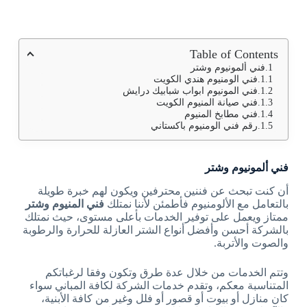
Table of Contents
فني ألمونيوم وشتر
فني الومنيوم هندي الكويت
فني المونيوم ابواب شبابيك درايش
فني صيانة المنيوم الكويت
فني مطابخ المنيوم
رقم فني الومنيوم باكستاني
فني ألمونيوم وشتر
أن كنت تبحث عن فننين محترفين ويكون لهم خبرة طويلة
بالتعامل مع الألومنيوم فأطمئن لأننا نمتلك
فني المنيوم وشتر
ممتاز ويعمل على توفير الخدمات بأعلى مستوى، حيث نمتلك
بالشركة أحسن وأفضل أنواع الشتر العازلة للحرارة والرطوبة
والصوت والأتربة.
وتتم الخدمات من خلال عدة طرق وتكون وفقا لرغباتكم
المتناسبة معكم، وتقدم خدمات الشركة لكافة المباني سواء
كان منازل أو بيوت أو قصور أو فلل وغير من كافة الأبنية،