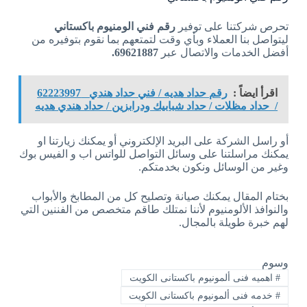
تحرص شركتنا على توفير
رقم فني الومنيوم باكستاني
ليتواصل بنا العملاء وبأي وقت لتمتعهم بما نقوم بتوفيره من
أفضل الخدمات والاتصال عبر
69621887.
اقرأ ايضاً :
رقم حداد هديه / فني حداد هندي 62223997
/ حداد مظلات / حداد شبابيك ودرابزين / حداد هندي هديه
أو راسل الشركة على البريد الإلكتروني أو يمكنك زيارتنا او
يمكنك مراسلتنا على وسائل التواصل للواتس اب و الفيس بوك
وغير من الوسائل ونكون بخدمتكم.
بختام المقال يمكنك صيانة وتصليح كل من المطابخ والأبواب
والنوافذ الألومنيوم لأننا نمتلك طاقم متخصص من الفننين التي
لهم خبرة طويلة بالمجال.
وسوم
#
اهميه فنى ألمونيوم باكستانى الكويت
#
خدمه فنى ألمونيوم باكستانى الكويت