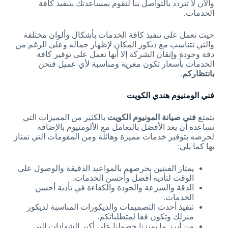
والآن لا تتردد بالتواصل بنا لنقوم بمساعدتك بتنفيذ كافة
الخدمات.
حيث نعمل على تنفيذ كافة الخدمات بأشكال وألوان مختلفة
والتي تتناسب مع ديكور المكان لإظهار جماله وعلى الرغم من
دقة وجودة وإتقان الشركة إلا أنها تعمل على توفير كافة
الخدمات بأسعار تكون مغرية ومناسبة لأي عميل فنحن
بانتظاركم
.
فني الومنيوم هندي الكويت
يتمتع
فني صيانة المونيوم الكويت
بالكثير من المميزات التي
تساعده أن يعد الأفضل بالتعامل مع الألومنيوم بالإضافة
لحرصه بتوفير خدمات مميزة وهائلة ومن المقومات التي نمتاز
بها كما يلي:
يمتاز الفننين بحرصهم بالمواعيد الدقيقة والوصول على
الوقت لتأدية أفضل وأحسن الخدمات.
الدقة والسرعة والجودة والكفاءة في تأدية أحسن
الخدمات.
تنفيذ أحدث التصميمات والديكورات المناسبة لديكور
منزلك وتكون فقا لمتطلباتكم.
من أبرز ما يميزنا حصولنا على أكبر الشهادات التي