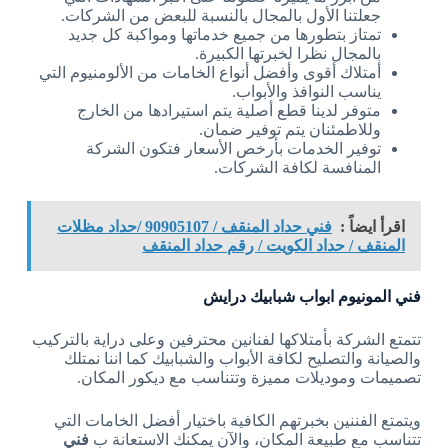
جعلتنا الأول بالمجال بالنسبة للبعض من الشركات.
تمتاز بتطورها من جميع خدماتها ومواكبة كل جديد
بالمجال نظرا لخبرتها الكبيرة.
أمتلاك أقوى وأفضل أنواع الخامات من الألومنيوم التي
يناسب النوافذ والأبواب.
متوفر لدينا قطع أصلية يتم استيرادها من الخارج
وللاطمئنان يتم توفير ضمان.
توفير الخدمات بأرخص الأسعار فتكون الشركة
المنافسة لكافة الشركات.
اقرأ ايضاً :
فني حداد المنقف / 90905107 /حداد مظلات
المنقف / حداد الكويت / رقم حداد المنقف
فني المونيوم ابواب شبابيك درايش
تتمتع الشركة بأمتلاكها لفنانين محترفين وعلى دراية بالتركيب
والصيانة والتصليح لكافة الأبواب والشبابيك كما اننا نمتلك
تصميمات وموديلات مميزة وتتناسب مع ديكور المكان.
ويتمتع الفننين بخبرتهم الكافية باختيار أفضل الخامات التي
تتناسب مع طبيعة المكان، والآن يمكنك الاستعانة ب
فني