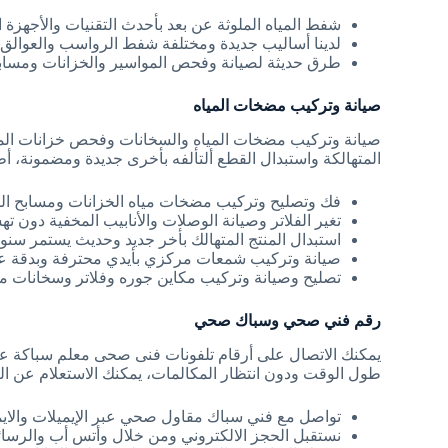
شفط المياه الملوثة عن بعد بأحدث التقنيات والأجهزة ا
لدينا أساليب جديدة ومختلفة شفط الرواسب والعوالق 
طرق حديثة لصيانة وفحص المواسير والخزانات ومسابح 
صيانة وتركيب مضخات المياه
صيانة وتركيب مضخات المياه والسخانات وفحص خزانات الميا
المتهالكة واستبدال القطع ألتألفه بأخرى جديدة ومضمونة، 
فك وتصليح وتركيب مضخات مياه الخزانات ومسابح الم
تغير الفلاتر وصيانة الوصلات والأنابيب المخفية دون
استبدال المنتج المتهالك بأخر جديد وحديث يستمر سنو
صيانة وتركيب شمعات مركزي بأيدي محترفة وبدقة عا
تصليح وصيانة وتركيب مكاين جوره وفلاتر وسخانات ميا
رقم فني صحي وسباك صحي
يمكنك الاتصال على أرقام تلفونات فنى صحى معلم سباكة على
طول الوقت ودون انتظار المكالمات، يمكنك الاستعلام عن الع
تواصل مع فني سباك مقاول صحي عبر الإيميلات والايمو
نستقبل الحجز الالكتروني ومن خلال وأتس أب والرسائل