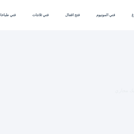
غ
فني المونيوم
فتح اقفال
فني ثلاجات
فني طباخا