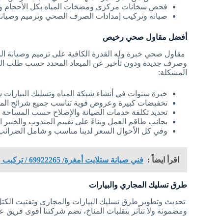
فحص سخانات مركزي ومضخات المياه بكل الأحجام وال
صيانة وتركيب إمدادات الصرف الصحي وترميم وصيانة ا
أفضل مقاول صحي رخيص
مقاول صحي خبرة وله القدرة الكافية على ترميم وصيانة الس
وصرف جديدة ودون تأخير عن الميعاد المحدد حسب طلب المت
المشكلة:
خبرة سنوات في أنشاء شبكة المياه وتسليك البيارات
تخفيضات كبيرة وعروض قوية تناسب جميع شرائح المج
تحديد تكلفة خدمات الصيانة والإصلاح حسب المساحة و
بجانب طاقم العمل وبناءً على تقييم المندوب والخبير
وفي كل الأحوال السعر لدينا مناسب و شامل الضرائب
اقرأ ايضاً :
فني صيانة ستلايت أمغرة/ 69922265 / تركيب وتصليح رسيفر / تجديد بي ان سبورت
طرق تسليك المجاري والبيارات
تحديث وتطوير طرق تسليك البيارات والمجاري وتفتيت الكتل ا
ومضمونة ولا تتأثر بتقلبات المناخ، تضم شركتنا أقوى فريق