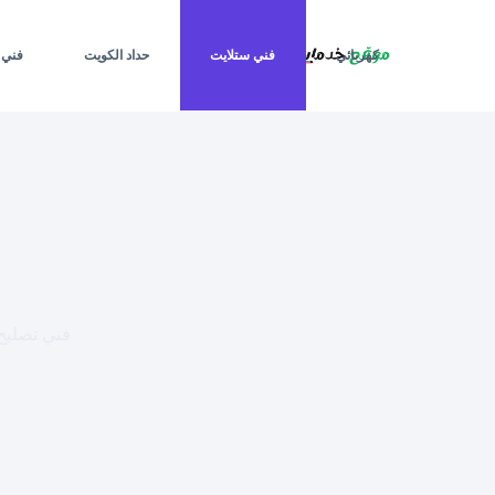
لتجاوز
لى
لمحتوى
كهربائي
فني ستلايت
حداد الكويت
فني 
فني تصليح سخانات مر