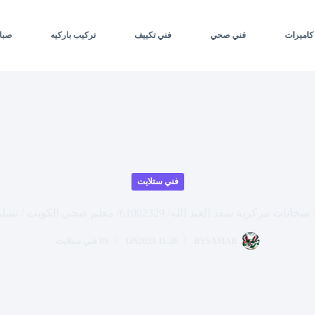
كاميرات
فني صحي
فني تكييف
تركيب باركيه
صبا
فني ستلايت
كزية سعد العبد الله/ 61002329/ معلم صحي الكويت / تسليك مجاري
SAMAR
BY
2023-11-20
ON
IN
فني ستلايت