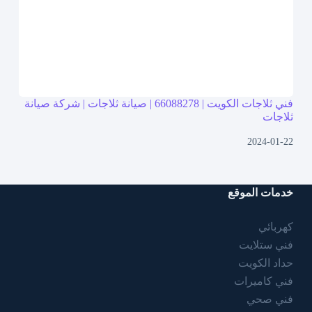
فني ثلاجات الكويت | 66088278 | صيانة ثلاجات | شركة صيانة
ثلاجات
2024-01-22
خدمات الموقع
كهربائي
فني ستلايت
حداد الكويت
فني كاميرات
فني صحي