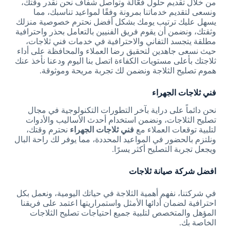
من خلال تقديم حلول فعّالة وتواصل شفاف نحن نقدر وقتك،
ونسعى لتقديم خدماتنا بمرونة وفقًا لمواعيد تناسبك، مما
يسهل عليك ترتيب يومك بشكل أفضل نحترم خصوصية منزلك
وثقتك، ونضمن أن يقوم فريق الفنيين بالتعامل بحذر واحترافية
مطلقة يتجسد التفاني والاحترافية في خدمات فني ثلاجات،
حيث نسعى جاهدين لتحقيق رضا العملاء والمحافظة على أداء
ثلاجتك بأعلى مستويات الكفاءة اتصل بنا اليوم ودعنا نأخذ عنك
هموم تصليح الثلاجة ونضمن لك تجربة مريحة وموثوقة.
فني ثلاجات الجهراء
نحن دائماً على دراية بآخر التطورات التكنولوجية في مجال
تصليح الثلاجات، ونضمن استخدام أحدث الأساليب والأدوات
لتلبية توقعات العملاء مع
فني ثلاجات الجهراء
نحترم وقتك،
ونلتزم بالحضور في المواعيد المحددة، مما يوفر لك راحة البال
ويجعل تجربة التصليح أكثر يسرًا.
افضل شركة صيانة ثلاجات
في شركتنا، نفهم أهمية الثلاجة في حياتك اليومية، ونعمل بكل
احترافية لضمان أدائها الأمثل واستمراريتها اعتمد على فريقنا
المؤهل والمتخصص لتلبية جميع احتياجات تصليح الثلاجات
الخاصة بك.