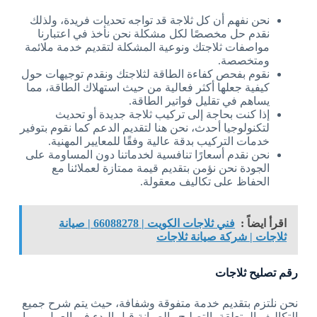
نحن نفهم أن كل ثلاجة قد تواجه تحديات فريدة، ولذلك
نقدم حل مخصصًا لكل مشكلة نحن نأخذ في اعتبارنا
مواصفات ثلاجتك ونوعية المشكلة لتقديم خدمة ملائمة
ومتخصصة.
نقوم بفحص كفاءة الطاقة لثلاجتك ونقدم توجيهات حول
كيفية جعلها أكثر فعالية من حيث استهلاك الطاقة، مما
يساهم في تقليل فواتير الطاقة.
إذا كنت بحاجة إلى تركيب ثلاجة جديدة أو تحديث
لتكنولوجيا أحدث، نحن هنا لتقديم الدعم كما نقوم بتوفير
خدمات التركيب بدقة عالية وفقًا للمعايير المهنية.
نحن نقدم أسعارًا تنافسية لخدماتنا دون المساومة على
الجودة نحن نؤمن بتقديم قيمة ممتازة لعملائنا مع
الحفاظ على تكاليف معقولة.
اقرأ ايضاً :
فني ثلاجات الكويت | 66088278 | صيانة
ثلاجات | شركة صيانة ثلاجات
رقم تصليح ثلاجات
نحن نلتزم بتقديم خدمة متفوقة وشفافة، حيث يتم شرح جميع
التكاليف المتعلقة بالتصليح والصيانة قبل البدء في العمل، مما