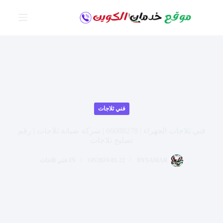
لتجاوز
لى
لمحتوى
فني ثلاجات
فني ثلاجات الجهراء | 66088278 | شركة صيانة ثلاجات | رقم
تصليح ثلاجات
SAMAR
BY
2024-01-22
ON
IN
فني ثلاجات