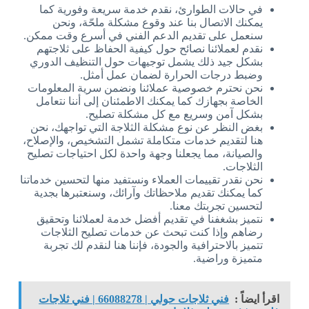
في حالات الطوارئ، نقدم خدمة سريعة وفورية كما
يمكنك الاتصال بنا عند وقوع مشكلة ملحّة، ونحن
سنعمل على تقديم الدعم الفني في أسرع وقت ممكن.
نقدم لعملائنا نصائح حول كيفية الحفاظ على ثلاجتهم
بشكل جيد ذلك يشمل توجيهات حول التنظيف الدوري
وضبط درجات الحرارة لضمان عمل أمثل.
نحن نحترم خصوصية عملائنا ونضمن سرية المعلومات
الخاصة بجهازك كما يمكنك الاطمئنان إلى أننا نتعامل
بشكل آمن وسريع مع كل مشكلة تصليح.
بغض النظر عن نوع مشكلة الثلاجة التي تواجهك، نحن
هنا لتقديم خدمات متكاملة تشمل التشخيص، والإصلاح،
والصيانة، مما يجعلنا وجهة واحدة لكل احتياجات تصليح
الثلاجات.
نحن نقدر تقييمات العملاء ونستفيد منها لتحسين خدماتنا
كما يمكنك تقديم ملاحظاتك وآرائك، وسنعتبرها بجدية
لتحسين تجربتك معنا.
نتميز بشغفنا في تقديم أفضل خدمة لعملائنا وتحقيق
رضاهم وإذا كنت تبحث عن خدمات تصليح الثلاجات
تتميز بالاحترافية والجودة، فإننا هنا لنقدم لك تجربة
متميزة وراضية.
اقرأ ايضاً :
فني ثلاجات حولي | 66088278 | فني ثلاجات