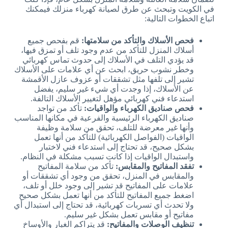
في الكويت وتبحث عن طرق لصيانة كهرباء منزلك فيمكنك
اتباع الخطوات التالية:
فحص الأسلاك والتأكد من سلامتها:
قم بفحص جميع
أسلاك المنزل للتأكد من عدم وجود تلف أو تمزق فيها،
قد يؤدي التلف في الأسلاك إلى حدوث تماس كهربائي
وخطر نشوب حريق، ابحث عن أي علامات على الأسلاك
تشير إلى تلفها مثل تشققات أو عزوف عازل الأقمشة
عن الأسلاك، إذا وجدت أي شيء غير سليم، يفضل
استدعاء فني كهربائي مؤهل لتغيير الأسلاك التالفة.
فحص صناديق الكهرباء والواقيات:
تأكد من تواجد
صناديق الكهرباء الرئيسية والفرعية في مكانها المناسب
وأنها غير معرضة للتلف، تحقق من سلامة وظيفة
الواقيات (الفواصل الكهربائية) للتأكد من أنها تعمل
بشكل صحيح، قد تحتاج إلى استدعاء فني لاختبار
واستبدال الواقيات إذا كانت تسبب مشكلة في النظام.
تفقد المفاتيح والمقابس:
تأكد من سلامة المفاتيح
والمقابس في المنزل، تحقق من وجود أي تشققات أو
علامات على المفاتيح قد تشير إلى وجود خلل أو تلف،
اضغط جميع المفاتيح للتأكد من أنها تعمل بشكل صحيح
ولا تحدث أي تسربات كهربائية، قد تحتاج إلى استبدال أي
مفاتيح أو مقابس تعمل بشكل غير سليم.
تنظيف الوصلات والمفاتيح:
قد يتراكم الغبار والأوساخ