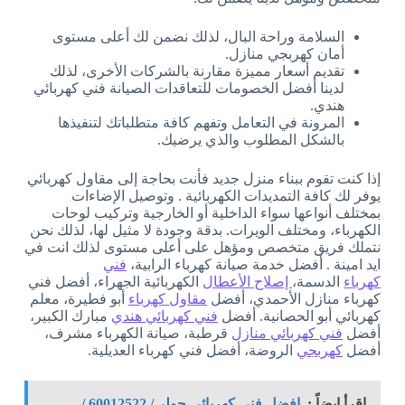
السلامة وراحة البال، لذلك نضمن لك أعلى مستوى
أمان كهربجي منازل.
تقديم أسعار مميزة مقارنة بالشركات الأخرى، لذلك
لدينا أفضل الخصومات للتعاقدات الصيانة فني كهربائي
هندي.
المرونة في التعامل وتفهم كافة متطلباتك لتنفيذها
بالشكل المطلوب والذي يرضيك.
إذا كنت تقوم ببناء منزل جديد فأنت بحاجة إلى مقاول كهربائي
يوفر لك كافة التمديدات الكهربائية . وتوصيل الإضاءات
بمختلف أنواعها سواء الداخلية أو الخارجية وتركيب لوحات
الكهرباء، ومختلف الويرات. بدقة وجودة لا مثيل لها، لذلك نحن
نتملك فريق متخصص ومؤهل على أعلى مستوى لذلك انت في
ايد امينة . أفضل خدمة صيانة كهرباء الرابية،
فني
كهرباء
الدسمة،
إصلاح الأعطال
الكهربائية الجهراء، أفضل فني
كهرباء منازل الأحمدي، أفضل
مقاول كهرباء
أبو فطيرة، معلم
كهربائي أبو الحصانية. أفضل
فني كهربائي هندي
مبارك الكبير،
أفضل
فني كهربائي منازل
قرطبة، صيانة الكهرباء مشرف،
أفضل
كهربجي
الروضة، أفضل فني كهرباء العديلية.
اقرأ ايضاً :
افضل فني كهربائي حولي/ 60012522 /