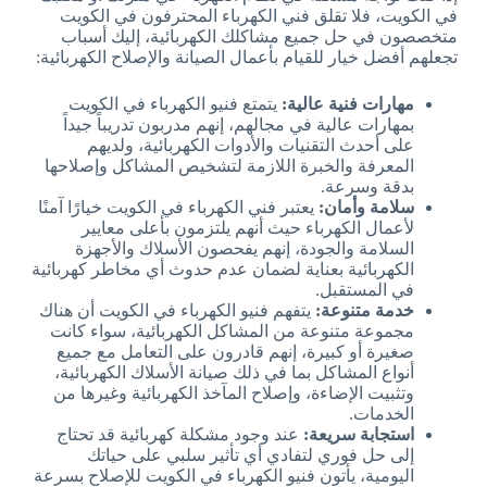
في الكويت، فلا تقلق فني الكهرباء المحترفون في الكويت
متخصصون في حل جميع مشاكلك الكهربائية، إليك أسباب
تجعلهم أفضل خيار للقيام بأعمال الصيانة والإصلاح الكهربائية:
مهارات فنية عالية:
يتمتع فنيو الكهرباء في الكويت
بمهارات عالية في مجالهم، إنهم مدربون تدريباً جيداً
على أحدث التقنيات والأدوات الكهربائية، ولديهم
المعرفة والخبرة اللازمة لتشخيص المشاكل وإصلاحها
بدقة وسرعة.
سلامة وأمان:
يعتبر فني الكهرباء في الكويت خيارًا آمنًا
لأعمال الكهرباء حيث أنهم يلتزمون بأعلى معايير
السلامة والجودة، إنهم يفحصون الأسلاك والأجهزة
الكهربائية بعناية لضمان عدم حدوث أي مخاطر كهربائية
في المستقبل.
خدمة متنوعة:
يتفهم فنيو الكهرباء في الكويت أن هناك
مجموعة متنوعة من المشاكل الكهربائية، سواء كانت
صغيرة أو كبيرة، إنهم قادرون على التعامل مع جميع
أنواع المشاكل بما في ذلك صيانة الأسلاك الكهربائية،
وتثبيت الإضاءة، وإصلاح المآخذ الكهربائية وغيرها من
الخدمات.
استجابة سريعة:
عند وجود مشكلة كهربائية قد تحتاج
إلى حل فوري لتفادي أي تأثير سلبي على حياتك
اليومية، يأتون فنيو الكهرباء في الكويت للإصلاح بسرعة