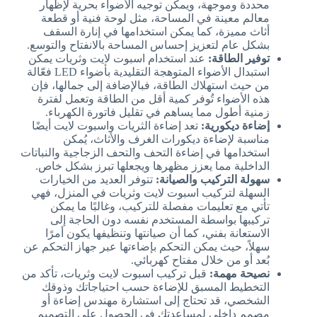
محددة وموجهة، ويمكن توجيه الأضواء بحرية لإظهار
معالم معينة في المساحة، مثل لوحة فنية أو قطعة
أثاث مميزة، كما يمكن استخدامها في إنارة السقف
بشكل عام لتعزيز إحساس المساحة بالانفتاح والتوسع.
توفير الطاقة:
عند استخدام اسبوت لايت وثريات يمكن
استبدال الأضواء المتوهجة التقليدية بأضواء LED فعّالة
من حيث استهلاك الطاقة، فبالإضافة إلى جمالها، فإن
هذه الأضواء تُوفر كمية أقل من الطاقة وتعمل لفترة
زمنية أطول مما يساهم في تقليل فاتورة الكهرباء.
إضاءة ديكورية:
تعد إضاءة الثريات واسبوت لايت أيضًا
مناسبة لإضاءة ديكورات الغرف والأثاث، يُمكن
استخدامها في إضاءة التحف والتحف الزجاجية والنباتات
الداخلية مما يعزز مظهرها ويجعلها تبرز بشكل خاص.
سهولة التركيب والصيانة:
تتوفر العديد من الخيارات
السهلة لتركيب اسبوت لايت وثريات في المنزل، فهي
تأتي مع تعليمات مفصلة للتركيب، وغالبًا ما يمكن
تركيبها بواسطة المستخدم نفسه دون الحاجة إلى
الاستعانة بفني، كما أن صيانتها وتنظيفها يكون أمرًا
سهلاً، حيث يمكن التحكم بإضاءتها عبر جهاز التحكم عن
بُعد أو من خلال مفتاح كهربائي.
نصيحة مهمة:
قبل تركيب اسبوت لايت وثريات، تأكد من
التخطيط المسبق للإضاءة حسب احتياجاتك وذوقك
الشخصي، قد تحتاج إلى استشارة مهندس إضاءة أو
مصمم داخلي لمساعدتك في الحصول على التصميم