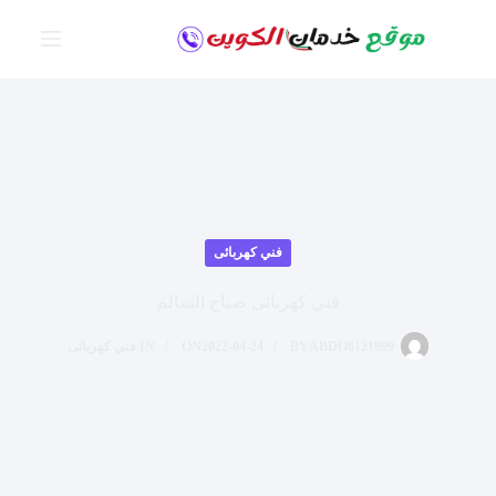
لتجاوز
لى
لمحتوى
فني كهربائى
فني كهربائى صباح السالم
ABDO6121999
BY
2022-04-24
ON
IN
فني كهربائى