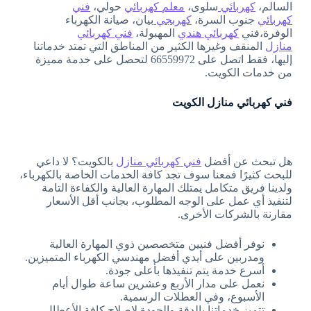
السالم،
كهربائي
سلوى،
معلم كهربائي
حولي،
فني
كهربائي
جنوب السرة،
كهربجي
بيان، صيانة الكهرباء
الوفرة،فني
كهربائي هندي
المهبولة،
فني كهربائي
منازل
المنقف وغيرها الكثير من المناطق التي تمتد خدماتنا
إليها، فقط اتصل على 66559972 لتحصل على خدمة مميزة
من خدمات الكويت.
فني كهربائي منازل الكويت
هل تبحث عن أفضل
فني كهربائي منازل
بالكويت؟ لا داعي
للبحث كثيرًا فمعنا سوف تجد كافة الخدمات الخاصة بالكهرباء،
ولدينا فريق متكامل يمتلك المهارة العالية والكفاءة التامة
لتنفيذ أي عمل على الوجه المطلوب، بجانب أقل الأسعار
مقارنة بالشركات الأخرى.
نوفر أفضل فنيين متخصصين ذوي المهارة العالية
ومدربين على أيدي أفضل مهندسي الكهرباء المتميزين.
أسرع خدمة يتم تنفيذها بأعلى جودة.
نعمل على مدار الأربع وعشرين ساعة طوال أيام
الأسبوع، وفي العطلات الرسمية.
تتميز خدماتنا بالدقة والجودة لإصلاح كافة الأعطال