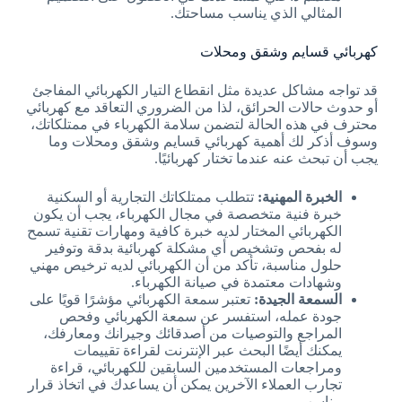
المثالي الذي يناسب مساحتك.
كهربائي قسايم وشقق ومحلات
قد تواجه مشاكل عديدة مثل انقطاع التيار الكهربائي المفاجئ
أو حدوث حالات الحرائق، لذا من الضروري التعاقد مع كهربائي
محترف في هذه الحالة لتضمن سلامة الكهرباء في ممتلكاتك،
وسوف أذكر لك أهمية كهربائي قسايم وشقق ومحلات وما
يجب أن تبحث عنه عندما تختار كهربائيًا.
الخبرة المهنية:
تتطلب ممتلكاتك التجارية أو السكنية
خبرة فنية متخصصة في مجال الكهرباء، يجب أن يكون
الكهربائي المختار لديه خبرة كافية ومهارات تقنية تسمح
له بفحص وتشخيص أي مشكلة كهربائية بدقة وتوفير
حلول مناسبة، تأكد من أن الكهربائي لديه ترخيص مهني
وشهادات معتمدة في صيانة الكهرباء.
السمعة الجيدة:
تعتبر سمعة الكهربائي مؤشرًا قويًا على
جودة عمله، استفسر عن سمعة الكهربائي وفحص
المراجع والتوصيات من أصدقائك وجيرانك ومعارفك،
يمكنك أيضًا البحث عبر الإنترنت لقراءة تقييمات
ومراجعات المستخدمين السابقين للكهربائي، قراءة
تجارب العملاء الآخرين يمكن أن يساعدك في اتخاذ قرار
مناسب.