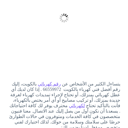
يتساءل الكثير من الأشخاص عن
رقم كهربائي
بالكويت، إليك
رقم أفضل فني كهرباء بالكويت 66559972 . إذا كان لديك أي
عطل كهربائي بمنزلك، أو تحتاج لإجراء تمديدات كهرباء لغرفة
جديدة بمنزلك، أو تركيب مصابيح أو أي أمر يختص بالكهرباء،
فأنت بالتأكيد تحتاج
لكهربائي
محترف يوفر لك كافة احتياجاتك
. يسعدنا أن نكون أول من يصل إليك عند الاتصال. معنا فنيون
متخصصون في كافة الخدمات ومتوفرون في حالات الطوارئ
حرصًا على سلامتك وسلامة من حولك. لذلك اختيارك لفني
متخصص ومؤهل لدينا يضمن لك: