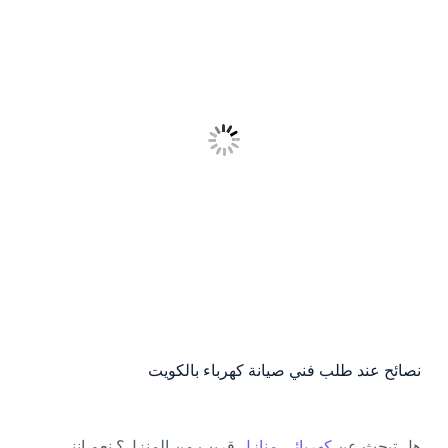
نصائح عند طلب فني صيانة كهرباء بالكويت
هل تبحث عن
كهربائي منازل
قريب من المنزل؟ نعم إنني