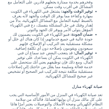
وفخرهم بخدمة ممتازة يجعلهم قادرين على التعامل مع
المشاكل في أقرب وقت ممكن.
توفير الوقت والجهد:
يشتغل فني الكهرباء في الكويت
بمهارة وكفاءة مما يوفر لك الوقت والجهد لأنه يعرف
بالضبط كيفية التعامل مع المشاكل الكهربائية، بدلاً من
إهدار وقتك في حل المشكلة بنفسك، دع فني الكهرباء
المؤهل يتولى الأمر ويوفر لك الجهد والتوتر.
ضمان الجودة:
فنيو الكهرباء في الكويت يضمنون لك
جودة عالية في جميع خدماتهم، إذا كان هناك أي خلل أو
مشكلة مستقبلية بعد التركيب أو الإصلاح، فإنهم
سيعودون ويقومون بإصلاحه دون أي تكلفة إضافية.
توفير المال:
قد يتعجب البعض عند سماع أن فني
الكهرباء في الكويت يمكن أن يساعدك على توفير
المال، ومع ذلك فإن توظيفهم يعني أنك ستحصل على
خدمة فعالة وسليمة مما يقلل من حاجتك إلى إصلاحات
مستقبلية مكلفة نتيجة للتركيب غير الصحيح أو تشخيص
غير صحيح للمشاكل الكهربائية.
صيانة كهرباء منازل
تعد صيانة الكهرباء في المنزل من الأمور الأساسية التي يجب
على كل مالك منزل أن يوليها اهتمامًا، فالتأكد من سلامة
النظام الكهربائي وصحة الأسلاك والتوصيلات يعتبر أمرًا هامًا
لضمان سلامة العائلة وسلامة المنزل بشكل عام، فإذا كنت