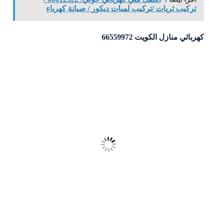
تركيب ثريات /تركيب لمبات ديكور / صيانة كهرباء
كهربائي منازل الكويت 66559972