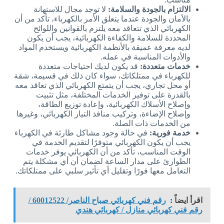
الالتزام بالجودة والسلامة:
لا توجد مجال للاستهانة
بالأمان والجودة عندما يتعلق الأمر بالكهرباء، تأكد من أن
الكهربائي الذي تتعاقد معه يلتزم بالقوانين واللوائح
المحددة للسلامة والكفاءة الكهربائية، يجب أن يكون
لديه معرفة عميقة بالأنظمة الكهربائية ويستخدم المواد
والأدوات المناسبة في عمله.
خدمات متعددة:
قد يكون لديك احتياجات متعددة
للكهرباء في ممتلكاتك، سواء كان ذلك في قسيمة، شقة
أو محل تجاري، يجب أن يتمتع الكهربائي الذي تعاقد معه
بالقدرة على توفير الخدمات المختلفة، مثل تثبيت
وإصلاح الأسلاك الكهربائية، وإعادة توزيع الطاقة،
وإصلاح الإضاءة، وتركيب منافذ التيار الكهربائي، وغيرها
من الخدمات ذات الصلة.
خدمة فورية:
في حالة وجود مشاكل طارئة في الكهرباء
يجب أن يكون الكهربائي متوفرًا لتقديم الخدمة في
الوقت المناسب، تأكد من أن الكهربائي يوفر خدمات
الطوارئ على مدار الساعة لضمان أن أي مشكلة يتم
التعامل معها فورًا وتقليل أي تأثير سلبي على ممتلكاتك.
اقرأ ايضاً :
رقم فني كهربائي صباح الناصر/ 60012522 /
رقم فني كهربائي منازل / كهربائي هندي