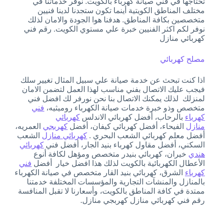
تحتاجها في فني صيانة كهرباء بالكويت. نوفر خدماتنا في
مختلف المناطق الكويتية أينما تكون ستجدنا لدينا فنيين
متخصصين بكافة المناطق. هدفنا هوا الجودة والامان لذلك
نوفر لكم اكثر الفنيين خبرة علي مستوي الكويت. رقم فني
كهربائي منازل
مصلح كهربائي
اذا كنت تبحث عن خدمة صيانة علي سبيل المثال تغيير سلك
فيجب عليك الاتصال بفني مناسب لهذا العمل لتضمن الامان
لمنزلك لذلك يمكنك الاتصال بنا نحن نورفر لك افضل فني
متخصص وذو خبرة خدمات صيانة الكهرباء روميثيه،
فني
كهرباء
بالرحاب، أفضل كهربائي الاندلس
كهربائي
منازل
الفيحاء، أفضل كهربائي كيفان، أفضل
كهربجي
العمريه،
أفضل معلم كهربائي الشعب البحري .
كهربائي منازل
الشعب
السكني، أفضل مقاول كهرباء بنيد الجار، أفضل فني
كهربائي
هندي
خيران، كهربائي بنيدر متخصص ومؤهل لكافة أنوع
الأعطال الكهربائية بالكويت لذلك هذا افضل خيار أفضل
فني
كهرباء
الشرق، كهربائي بنيد القار متخصص في صيانة الكهرباء
بالمنازل والمنشآت التجارية والمؤسسات المختلفة خدمتنا
ممتدة في كافة المناطق بالكويت، وأسعارنا لا تقبل المنافسة
رقم فني كهربائي منازل كهربجي منازل.