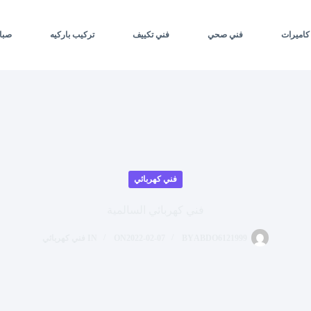
كاميرات
فني صحي
فني تكييف
تركيب باركيه
صبا
فني كهربائي
فني كهربائي السالمية
ABDO6121999
BY
2022-02-07
ON
IN
فني كهربائي