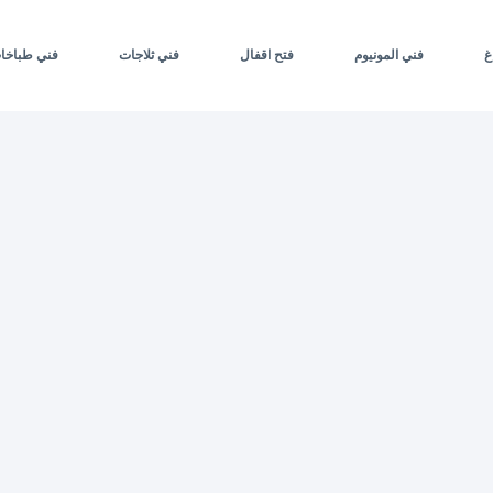
غ
فني المونيوم
فتح اقفال
فني ثلاجات
فني طباخا