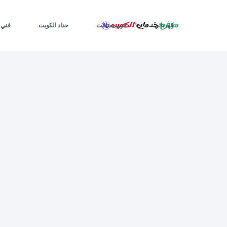
لتجاوز
لى
لمحتوى
كهربائي
فني ستلايت
حداد الكويت
فني 