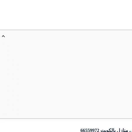
زل بالكويت 66559972