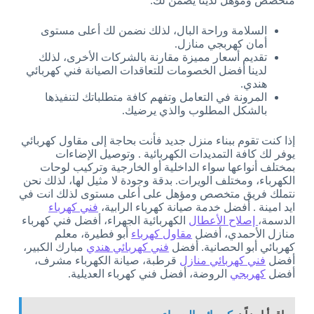
متخصص ومؤهل لدينا يضمن لك:
السلامة وراحة البال، لذلك نضمن لك أعلى مستوى
أمان كهربجي منازل.
تقديم أسعار مميزة مقارنة بالشركات الأخرى، لذلك
لدينا أفضل الخصومات للتعاقدات الصيانة فني كهربائي
هندي.
المرونة في التعامل وتفهم كافة متطلباتك لتنفيذها
بالشكل المطلوب والذي يرضيك.
إذا كنت تقوم ببناء منزل جديد فأنت بحاجة إلى مقاول كهربائي
يوفر لك كافة التمديدات الكهربائية . وتوصيل الإضاءات
بمختلف أنواعها سواء الداخلية أو الخارجية وتركيب لوحات
الكهرباء، ومختلف الويرات. بدقة وجودة لا مثيل لها، لذلك نحن
نتملك فريق متخصص ومؤهل على أعلى مستوى لذلك انت في
ايد امينة . أفضل خدمة صيانة كهرباء الرابية،
فني كهرباء
الدسمة،
إصلاح الأعطال
الكهربائية الجهراء، أفضل فني كهرباء
منازل الأحمدي، أفضل
مقاول كهرباء
أبو فطيرة، معلم
كهربائي أبو الحصانية. أفضل
فني كهربائي هندي
مبارك الكبير،
أفضل
فني كهربائي منازل
قرطبة، صيانة الكهرباء مشرف،
أفضل
كهربجي
الروضة، أفضل فني كهرباء العديلية.