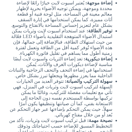
إضاءة موجهة:
يُعتبر اسبوت لايت خيارًا رائعًا لإضاءة
محددة وموجهة، ويمكن توجيه الأضواء بحرية لإظهار
معالم معينة في المساحة، مثل لوحة فنية أو قطعة
أثاث مميزة، كما يمكن استخدامها في إنارة السقف
بشكل عام لتعزيز إحساس المساحة بالانفتاح والتوسع.
توفير الطاقة:
عند استخدام اسبوت لايت وثريات يمكن
استبدال الأضواء المتوهجة التقليدية بأضواء LED فعّالة
من حيث استهلاك الطاقة، فبالإضافة إلى جمالها، فإن
هذه الأضواء تُوفر كمية أقل من الطاقة وتعمل لفترة
زمنية أطول مما يساهم في تقليل فاتورة الكهرباء.
إضاءة ديكورية:
تعد إضاءة الثريات واسبوت لايت أيضًا
مناسبة لإضاءة ديكورات الغرف والأثاث، يُمكن
استخدامها في إضاءة التحف والتحف الزجاجية والنباتات
الداخلية مما يعزز مظهرها ويجعلها تبرز بشكل خاص.
سهولة التركيب والصيانة:
تتوفر العديد من الخيارات
السهلة لتركيب اسبوت لايت وثريات في المنزل، فهي
تأتي مع تعليمات مفصلة للتركيب، وغالبًا ما يمكن
تركيبها بواسطة المستخدم نفسه دون الحاجة إلى
الاستعانة بفني، كما أن صيانتها وتنظيفها يكون أمرًا
سهلاً، حيث يمكن التحكم بإضاءتها عبر جهاز التحكم عن
بُعد أو من خلال مفتاح كهربائي.
نصيحة مهمة:
قبل تركيب اسبوت لايت وثريات، تأكد من
التخطيط المسبق للإضاءة حسب احتياجاتك وذوقك
الشخصي، قد تحتاج إلى استشارة مهندس إضاءة أو