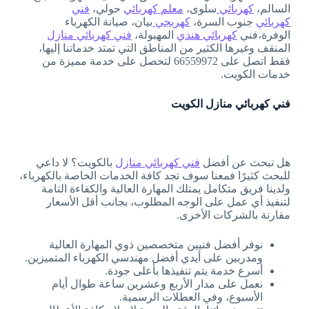
السالم،
كهربائي
سلوى،
معلم كهربائي
حولي،
فني
كهربائي
جنوب السرة،
كهربجي
بيان، صيانة الكهرباء
الوفرة،فني
كهربائي هندي
المهبولة،
فني كهربائي منازل
المنقف وغيرها الكثير من المناطق التي تمتد خدماتنا إليها،
فقط اتصل على 66559972 لتحصل على خدمة مميزة من
خدمات الكويت.
فني كهربائي منازل الكويت
هل تبحث عن أفضل
فني كهربائي منازل
بالكويت؟ لا داعي
للبحث كثيرًا فمعنا سوف تجد كافة الخدمات الخاصة بالكهرباء،
ولدينا فريق متكامل يمتلك المهارة العالية والكفاءة التامة
لتنفيذ أي عمل على الوجه المطلوب، بجانب أقل الأسعار
مقارنة بالشركات الأخرى.
نوفر أفضل فنيين متخصصين ذوي المهارة العالية
ومدربين على أيدي أفضل مهندسي الكهرباء المتميزين.
أسرع خدمة يتم تنفيذها بأعلى جودة.
نعمل على مدار الأربع وعشرين ساعة طوال أيام
الأسبوع، وفي العطلات الرسمية.