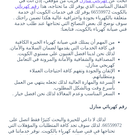
أبحث عن
كهربائي منازل
قريب من موقعي، إذن أنت في
المقال المناسب الذي يوفر لك ما تحتاجه، هذا
رقم كهربائي
بالكويت 66559972 يوفر لك في خدمات الكويت أي خدمة
متعلقة بالكهرباء بجودة واحترافية عالية هكذا تضمن راحتك .
سوف نوضح لك بعض النصائح التي تحتاجها عند طلب خدمة
فني صيانة كهرباء بالكويت، فتابعنا:
من المهم أن يمتلك فني صيانة كهرباء الخبرة الكافية
في كافة الخدمات التي يقدمها لضمان السلامة والأمان.
لذلك نحن لدينا افضل الفنيون علي مستوي الكويت.
المصداقية والشفافية والأمانة والمرونة في التعامل
كهربجي منازل.
الإتقان والجودة وتفهم كافة احتياجات العملاء
ومتطلباتهم.
السرعة والمهارة العالية لذلك تجعله ينتهي من العمل
بأسرع وقت وبالشكل المطلوب.
السعر المناسب وعدم المغالاة لذلك نحن افضل خيار .
رقم كهربائي منازل
لذلك لا داعي للحيرة والبحث كثيرًا فقط اتصل على
66559972. لذلك سوف تجد كافة المتطلبات والمؤهلات التي
تحتاجها في فني صيانة كهرباء بالكويت. نوفر خدماتنا في