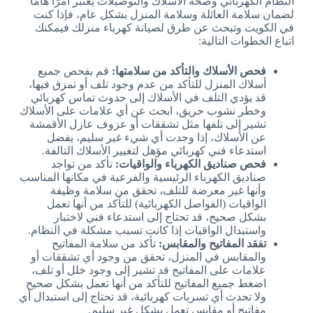
النظام الكهربائي وصحة الأسلاك والتوصيلات يعتبر أمرًا هامًا
لضمان سلامة العائلة وسلامة المنزل بشكل عام، فإذا كنت
في الكويت وتبحث عن طرق لصيانة كهرباء منزلك فيمكنك
اتباع الخطوات التالية:
فحص الأسلاك والتأكد من سلامتها:
قم بفحص جميع
أسلاك المنزل للتأكد من عدم وجود تلف أو تمزق فيها،
قد يؤدي التلف في الأسلاك إلى حدوث تماس كهربائي
وخطر نشوب حريق، ابحث عن أي علامات على الأسلاك
تشير إلى تلفها مثل تشققات أو عزوف عازل الأقمشة
عن الأسلاك، إذا وجدت أي شيء غير سليم، يفضل
استدعاء فني كهربائي مؤهل لتغيير الأسلاك التالفة.
فحص صناديق الكهرباء والواقيات:
تأكد من تواجد
صناديق الكهرباء الرئيسية والفرعية في مكانها المناسب
وأنها غير معرضة للتلف، تحقق من سلامة وظيفة
الواقيات (الفواصل الكهربائية) للتأكد من أنها تعمل
بشكل صحيح، قد تحتاج إلى استدعاء فني لاختبار
واستبدال الواقيات إذا كانت تسبب مشكلة في النظام.
تفقد المفاتيح والمقابس:
تأكد من سلامة المفاتيح
والمقابس في المنزل، تحقق من وجود أي تشققات أو
علامات على المفاتيح قد تشير إلى وجود خلل أو تلف،
اضغط جميع المفاتيح للتأكد من أنها تعمل بشكل صحيح
ولا تحدث أي تسربات كهربائية، قد تحتاج إلى استبدال أي
مفاتيح أو مقابس تعمل بشكل غير سليم.