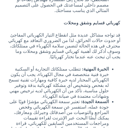
مصمم داخلي لمساعدتك في الحصول على التصميم
المثالي الذي يناسب مساحتك.
كهربائي قسايم وشقق ومحلات
قد تواجه مشاكل عديدة مثل انقطاع التيار الكهربائي المفاجئ
أو حدوث حالات الحرائق، لذا من الضروري التعاقد مع كهربائي
محترف في هذه الحالة لتضمن سلامة الكهرباء في ممتلكاتك،
وسوف أذكر لك أهمية كهربائي قسايم وشقق ومحلات وما
يجب أن تبحث عنه عندما تختار كهربائيًا.
الخبرة المهنية:
تتطلب ممتلكاتك التجارية أو السكنية
خبرة فنية متخصصة في مجال الكهرباء، يجب أن يكون
الكهربائي المختار لديه خبرة كافية ومهارات تقنية تسمح
له بفحص وتشخيص أي مشكلة كهربائية بدقة وتوفير
حلول مناسبة، تأكد من أن الكهربائي لديه ترخيص مهني
وشهادات معتمدة في صيانة الكهرباء.
السمعة الجيدة:
تعتبر سمعة الكهربائي مؤشرًا قويًا على
جودة عمله، استفسر عن سمعة الكهربائي وفحص
المراجع والتوصيات من أصدقائك وجيرانك ومعارفك،
يمكنك أيضًا البحث عبر الإنترنت لقراءة تقييمات
ومراجعات المستخدمين السابقين للكهربائي، قراءة