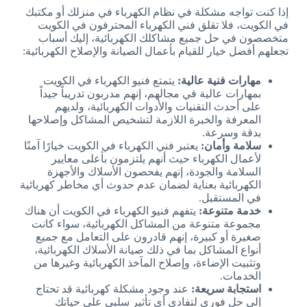
إذا كنت تواجه مشكلة في نظام الكهرباء في منزلك أو مكتبك
في الكويت، فلا تقلق فني الكهرباء المحترفون في الكويت
متخصصون في حل جميع مشاكلك الكهربائية، إليك أسباب
تجعلهم أفضل خيار للقيام بأعمال الصيانة والإصلاح الكهربائية:
مهارات فنية عالية:
يتمتع فنيو الكهرباء في الكويت
بمهارات عالية في مجالهم، إنهم مدربون تدريباً جيداً
على أحدث التقنيات والأدوات الكهربائية، ولديهم
المعرفة والخبرة اللازمة لتشخيص المشاكل وإصلاحها
بدقة وسرعة.
سلامة وأمان:
يعتبر فني الكهرباء في الكويت خيارًا آمنًا
لأعمال الكهرباء حيث أنهم يلتزمون بأعلى معايير
السلامة والجودة، إنهم يفحصون الأسلاك والأجهزة
الكهربائية بعناية لضمان عدم حدوث أي مخاطر كهربائية
في المستقبل.
خدمة متنوعة:
يتفهم فنيو الكهرباء في الكويت أن هناك
مجموعة متنوعة من المشاكل الكهربائية، سواء كانت
صغيرة أو كبيرة، إنهم قادرون على التعامل مع جميع
أنواع المشاكل بما في ذلك صيانة الأسلاك الكهربائية،
وتثبيت الإضاءة، وإصلاح المآخذ الكهربائية وغيرها من
الخدمات.
استجابة سريعة:
عند وجود مشكلة كهربائية قد تحتاج
إلى حل فوري لتفادي أي تأثير سلبي على حياتك