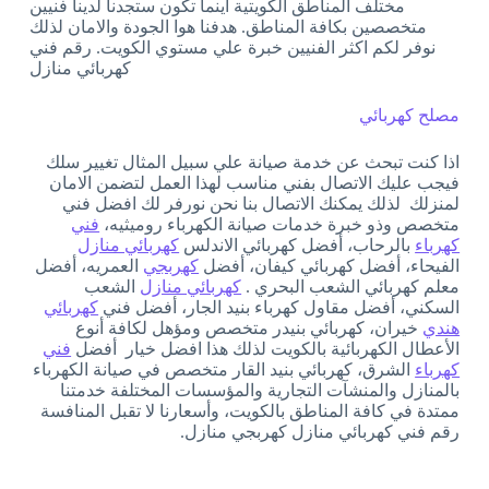
مختلف المناطق الكويتية أينما تكون ستجدنا لدينا فنيين
متخصصين بكافة المناطق. هدفنا هوا الجودة والامان لذلك
نوفر لكم اكثر الفنيين خبرة علي مستوي الكويت. رقم فني
كهربائي منازل
مصلح كهربائي
اذا كنت تبحث عن خدمة صيانة علي سبيل المثال تغيير سلك
فيجب عليك الاتصال بفني مناسب لهذا العمل لتضمن الامان
لمنزلك لذلك يمكنك الاتصال بنا نحن نورفر لك افضل فني
متخصص وذو خبرة خدمات صيانة الكهرباء روميثيه،
فني
كهرباء
بالرحاب، أفضل كهربائي الاندلس
كهربائي منازل
الفيحاء، أفضل كهربائي كيفان، أفضل
كهربجي
العمريه، أفضل
معلم كهربائي الشعب البحري .
كهربائي منازل
الشعب
السكني، أفضل مقاول كهرباء بنيد الجار، أفضل فني
كهربائي
هندي
خيران، كهربائي بنيدر متخصص ومؤهل لكافة أنوع
الأعطال الكهربائية بالكويت لذلك هذا افضل خيار أفضل
فني
كهرباء
الشرق، كهربائي بنيد القار متخصص في صيانة الكهرباء
بالمنازل والمنشآت التجارية والمؤسسات المختلفة خدمتنا
ممتدة في كافة المناطق بالكويت، وأسعارنا لا تقبل المنافسة
رقم فني كهربائي منازل كهربجي منازل.