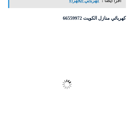
اقرأ ايضاً :
كهربائي الجهراء
كهربائي منازل الكويت 66559972