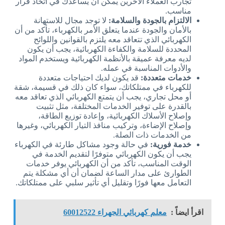
تجارب العملاء الآخرين يمكن أن يساعدك في اتخاذ قرار
مناسب.
الالتزام بالجودة والسلامة:
لا توجد مجال للاستهانة
بالأمان والجودة عندما يتعلق الأمر بالكهرباء، تأكد من أن
الكهربائي الذي تتعاقد معه يلتزم بالقوانين واللوائح
المحددة للسلامة والكفاءة الكهربائية، يجب أن يكون
لديه معرفة عميقة بالأنظمة الكهربائية ويستخدم المواد
والأدوات المناسبة في عمله.
خدمات متعددة:
قد يكون لديك احتياجات متعددة
للكهرباء في ممتلكاتك، سواء كان ذلك في قسيمة، شقة
أو محل تجاري، يجب أن يتمتع الكهربائي الذي تعاقد معه
بالقدرة على توفير الخدمات المختلفة، مثل تثبيت
وإصلاح الأسلاك الكهربائية، وإعادة توزيع الطاقة،
وإصلاح الإضاءة، وتركيب منافذ التيار الكهربائي، وغيرها
من الخدمات ذات الصلة.
خدمة فورية:
في حالة وجود مشاكل طارئة في الكهرباء
يجب أن يكون الكهربائي متوفرًا لتقديم الخدمة في
الوقت المناسب، تأكد من أن الكهربائي يوفر خدمات
الطوارئ على مدار الساعة لضمان أن أي مشكلة يتم
التعامل معها فورًا وتقليل أي تأثير سلبي على ممتلكاتك.
اقرأ ايضاً :
معلم كهربائي الجهراء 60012522