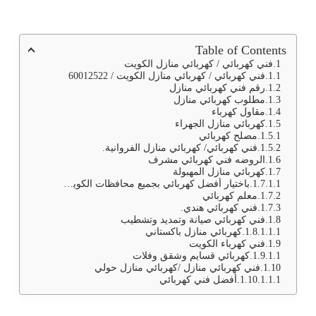
Table of Contents
فني كهربائي / كهربائي منازل الكويت
فني كهربائي / كهربائي منازل الكويت / 60012522
رقم فني كهربائي منازل
مطلوب كهربائي منازل
مقاول كهرباء
كهربائي منازل الجهراء
مصلح كهربائي
فني كهربائي/ كهربائي منازل الفروانية.
الروضه فني كهربائي مشرف
كهربائي منازل المهبولة
باختيار أفضل كهربائي بجميع محافظات الكويت،حيث يتم من خلال رقم فني كهربائي تصليح تكييف وأجهزة بالإضافة إلى تركيب الاضاءه العاديه وسبوت لايت وأيضا توصيلات الهاتف، والانترنت وأن ذلك يتم ضمن أسعار منافسه للجميع
معلم كهربائي
فني كهربائي هندي.
فني كهربائي صيانة وتمديد وتشطيب
كهربائي منازل باكستاني
فني كهرباء الكويت
كهربائي قسايم وشقق وفلات
فني كهربائي منازل /كهربائي منازل حولي
أفضل فني كهربائي