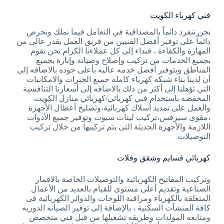
فني كهرباء الكويت
نحن ننفرد دائماً بالمصداقية في التعامل فيما نملك ونحرص
دائماً على توفير أفضل الفنيين من فريق العمل بقدر عالى من
المهارة والكفاءة ، فنداء إلى كل عملاءنا الكرام نحن نقوم
بجميع الخدمات من تركيب وإصلاح وصيانه وإنارة بجميع
المناطق وبتوفير أفضل خدمه عاليه بأعلى جوده بالاضافه إلى
أن لدينا بناء شبكه كهرباء كامله جميع الخبرات والامكانيات
التي تؤهلنا إلى أكثر من ذلك بالاضافه إلى أسعارنا التنافسية
المخفضه باستخدام فني كهربائي/كهربائي منازل الكويت
والعمل على تمديد أسلاك كهربائية،وتصليح أعطال الأجهزة
،مقوى سيرفس،تركيب ليتات سبوت وتوفير جميع الأدوات
اللازمة والأجهزة الحديثة التى يتم تركيبها من خلال تركيب
التوصيلات
كهربائي قسايم وشقق وفلات
وتركيب المفاتيح الكهربائية والتوصيلات الخاصة بالاقمار
الصناعية وتقديم أعلى مستوى للقيام بالعديد من الأعمال
المتعلقة بالكهرباء ومراقبة اللوحات والدوائر الكهربائية فى
كافة المنشآت السكنية ، بالإضافة إلى توفير الصيانه الدوريه
ومتابعه المولدات وطريقه تشغيلها من قبل فني متخصص