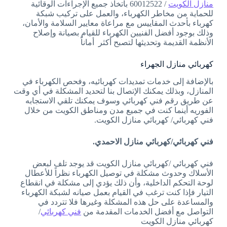
منازل الكويت
/ 60012522 باتخاذ جميع الإجراءات الوقائية
للحماية من مخاطر الكهرباء، والعمل على تركيب شبكة
كهرباء بأحدث المقاييس مع مراعاة معايير السلامة والأمان،
وذلك بوجود أفضل الفنيين الكهرباء للقيام بصيانة وإصلاح
الأنظمة القديمة وتحديثها لتصبح أكثر أماناً
كهربائي منازل الجهراء
بالإضافة إلى خدمات تمديدات كهربائيه، وفحص الكهرباء في
المنازل، وبذلك يمكنك الإتصال بنا لتحديد المشكلة في أي وقت
عن طريق رقم فني كهربائي وسوف يمكنك تلقي الاستجابه
الفوريه أينما كنت في جميع مدن ومناطق الكويت من خلال
فني كهربائي/ كهربائي منازل الكويت.
فني كهربا
ئي/كهربائي منازل الاحمدي.
فني كهربائي /كهربائي منازل الكويت قد يوجد تلف لبعض
الأسلاك وحدوث مشكلة في توصيل الكهرباء نظراً للأعطال
لوحة التحكم الداخلية، وأن ذلك يؤدي إلى مشكلة في انقطاع
التيار فإذا كنت ترغب في القيام بعمل صيانه لشبكة الكهرباء
والمساعدة على حل هذه المشكلة وغيرها فلا تتردد في
التواصل مع أفضل الخدمات المقدمة من
فني كهربائي
/
كهربائي منازل الكويت