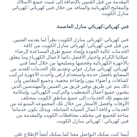
المقدمة من قبل الفنيين بالإضافة إلى تثبيت جميع الأسلاك
والمفاتيح الكهربائية والمنافذ من خلال فني كهربائي /كهربائي
منازل الكويت
فني كهربائي/كهربائي منازل العاصمة.
فني كهربائي /كهربائي منازل الكويت نظراً لما يقدمه الفنيين
من قبل فني كهربائي/ كهربائي منازل الكويت من كافة
الخدمات عالية الجودة وإيجاد جميع طرق المساعدة لإرضاء
عملائنا الكرام واختيار الأفضل دائماً لأعمال الكهرباء وما يتعلق
بالأجهزة الكهربائية وفحصها وتصليحها من خلال أيضاً فني
كهربائي كهربائي منازل حولي وتقديم تلك الخدمات للعديد من
المصانع بأفضل خدمة،واستخدام أرقى وأحدث الأجهزة لتركيب
كشافات و أضواء نيون وإضاءة مخفية، وجميع المقابس وأن
ذلك يتم عن طريق توفير فريق من الفنيين والمهندسين الذين
يتقنون جميع أعمال التشطيب والتركيب الكهربائي، وإمكانية
تقديمهم تلك الخدمات إلى جميع مناطق الكويت بمختلف
الأوقات وأفضل الأسعار من خلال تلك المجموعه المتنوعه من
الخدمات وكافة أعمال الصيانة الشاملة، وبذلك تكون خدماتنا
متاحة للجميع في مختلف محافظات الكويت والمقدمة من
فني كهربائي / كهربائي منازل الكويت.
أينما كنت يمكنك التواصل معنا كما يمكنك أيضاً الإطلاع على