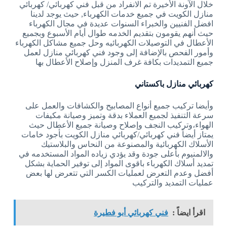
خلال الآونة الأخيرة تم الانفراد من قبل فني كهربائي/ كهربائي
منازل الكويت في جميع خدمات الكهرباء, حيث يوجد لدينا
افضل الفنيين والخبراء السنوات عديدة في مجال الكهرباء
حيث أنهم يقومون بتقديم الخدمه طوال أيام الأسبوع وبجميع
الأعطال في التوصيلات الكهربائيه وحل جميع مشاكل الكهرباء
وأمور الفحص بالإضافة إلى وجود فني كهربائي منازل لعمل
جميع التمديدات بكافة غرف المنزل وإصلاح الأعطال بها
كهربائي منازل باكستاني
وأيضا تركيب جميع أنواع المصابيح والكشافات والعمل على
سرعة التنفيذ لجميع العملاء بدقة وتميز وصيانة مكيفات
الهواء،وتركيب النجف وإصلاح وصيانة جميع الأعطال حيث
يمتاز أيضاً فني كهربائي/كهربائي منازل الكويت بأجود خامات
الأسلاك الكهربائية والمصنوعة من النحاس والبلاستيك
والالمنيوم بأعلى جودة وقد يؤدي زياده المواد المستخدمه في
تمديد أسلاك الكهرباء باقوى المواد إلى توفير الحماية بشكل
أفضل وعدم التعرض لعمليات الكسر التي تتعرض لها بعض
عمليات التمديد والتركيب
اقرأ ايضاً :
فني كهربائي أبو فطيرة