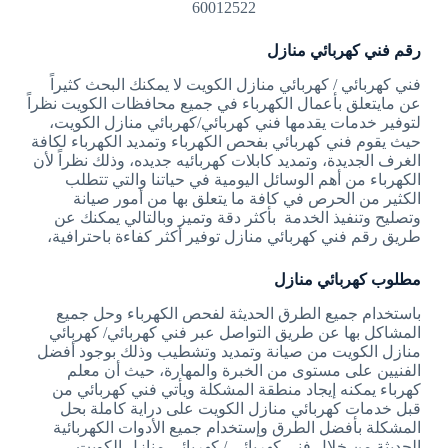
60012522
رقم فني كهربائي منازل
فني كهربائي / كهربائي منازل الكويت لا يمكنك البحث كثيراً
عن مايتعلق بأعمال الكهرباء في جميع محافظات الكويت نظراً
لتوفير خدمات يقدمها فني كهربائي/كهربائي منازل الكويت،
حيث يقوم فني كهربائي بفحص الكهرباء وتمديد الكهرباء لكافة
الغرف الجديدة، وتمديد كابلات كهربائيه جديده، وذلك نظراً لأن
الكهرباء من أهم الوسائل اليومية في حياتنا والتي تتطلب
الكثير من الحرص في كافة ما يتعلق بها من أمور صيانة
وتصليح وتنفيذ الخدمة بأكثر دقة وتميز وبالتالي يمكنك عن
طريق رقم فني كهربائي منازل توفير أكثر كفاءة باحترافية،
مطلوب كهربائي منازل
باستخدام جميع الطرق الحديثة لفحص الكهرباء وحل جميع
المشاكل بها عن طريق التواصل عبر فني كهربائي/ كهربائي
منازل الكويت من صيانة وتمديد وتشطيب وذلك بوجود أفضل
الفنيين على مستوى من الخبرة والمهارة، حيث أن معلم
كهرباء يمكنه إيجاد منطقة المشكلة ويأتي فني كهربائي من
قبل خدمات كهربائي منازل الكويت على دراية كاملة بحل
المشكلة بأفضل الطرق وإستخدام جميع الأدوات الكهربائية
الحديثة من خلال فني كهربائي / كهربائي منازل الكويت