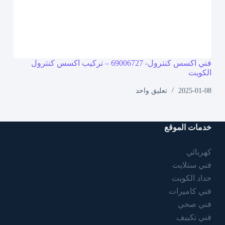
فني اكسس كنترول- 69006727 – تركيب اكسس كنترول
الكويت
2025-01-08
تعليق واحد
خدمات الموقع
كهربائي
فني ستلايت
حداد الكويت
فني كاميرات
فني صحي
فني تكييف