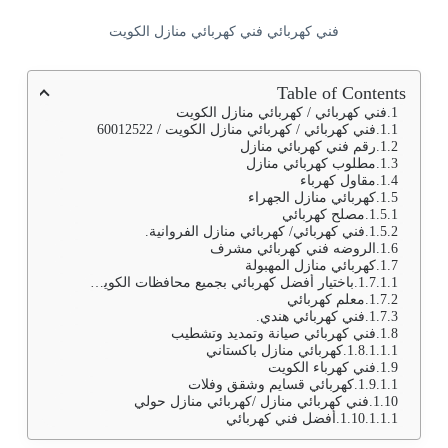
فني كهربائي فني كهربائي منازل الكويت
Table of Contents
فني كهربائي / كهربائي منازل الكويت
فني كهربائي / كهربائي منازل الكويت / 60012522
رقم فني كهربائي منازل
مطلوب كهربائي منازل
مقاول كهرباء
كهربائي منازل الجهراء
مصلح كهربائي
فني كهربائي/ كهربائي منازل الفروانية.
الروضه فني كهربائي مشرف
كهربائي منازل المهبولة
باختيار أفضل كهربائي بجميع محافظات الكويت،حيث يتم من خلال رقم فني كهربائي تصليح تكييف وأجهزة بالإضافة إلى تركيب الاضاءه العاديه وسبوت لايت وأيضا توصيلات الهاتف، والانترنت وأن ذلك يتم ضمن أسعار منافسه للجميع
معلم كهربائي
فني كهربائي هندي.
فني كهربائي صيانة وتمديد وتشطيب
كهربائي منازل باكستاني
فني كهرباء الكويت
كهربائي قسايم وشقق وفلات
فني كهربائي منازل /كهربائي منازل حولي
أفضل فني كهربائي