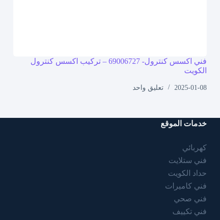
فني اكسس كنترول- 69006727 – تركيب اكسس كنترول
الكويت
2025-01-08
تعليق واحد
خدمات الموقع
كهربائي
فني ستلايت
حداد الكويت
فني كاميرات
فني صحي
فني تكييف