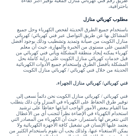
طريق رقم فني كهربائي منازل جمعية توفير أكثر كفاءة
باحترافية،
مطلوب كهربائي منازل
باستخدام جميع الطرق الحديثة لفحص الكهرباء وحل جميع
المشاكل بها عن طريق التواصل عبر فني كهربائي/ كهربائي
منازل الكويت من صيانة وتمديد وتشطيب وذلك بوجود أفضل
الفنيين على مستوى من الخبرة والمهارة، حيث أن معلم
كهرباء يمكنه إيجاد منطقة المشكلة ويأتي فني كهربائي من
قبل خدمات كهربائي منازل الكويت على دراية كاملة بحل
المشكلة بأفضل الطرق وإستخدام جميع الأدوات الكهربائية
الحديثة من خلال فني كهربائي / كهربائي منازل الكويت
فني كهربائي/ كهربائي منازل الجهراء.
فني كهربائي / كهربائي منازل الكويت نحن دائماً نسعى إلى
توفير طرق الحفاظ على الكهرباء في المنزل وأن ذلك يتطلب
منا القيام ببعض الأمور الواجب اتباعها حفاظاً على ترشيد
استخدام الكهرباء في الإضاءة نظراً لتجنب أي من الأعطال
التي نتعرض لها باستمرار، حيث أن الكهرباء من المصادر التي
يعتمد عليها الإنسان في تشغيل كافة الأجهزة الكهربائية ولا
يمكن الاستغناء عنها، ولذلك يجب أن نقوم باستخدام الكثير من