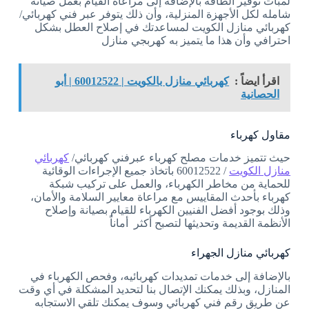
لمبات توفير الطاقة بالإضافة إلى مراعاة القيام بعمل صيانه
شامله لكل الأجهزة المنزلية، وأن ذلك يتوفر عبر فني كهربائي/
كهربائي منازل الكويت لمساعدتك في إصلاح العطل بشكل
احترافي وأن هذا ما يتميز به كهربجي منازل
اقرأ ايضاً :
كهربائي منازل بالكويت | 60012522 | أبو
الحصانية
مقاول كهرباء
حيث تتميز خدمات مصلح كهرباء عبرفني كهربائي/
كهربائي
منازل الكويت
/ 60012522 باتخاذ جميع الإجراءات الوقائية
للحماية من مخاطر الكهرباء، والعمل على تركيب شبكة
كهرباء بأحدث المقاييس مع مراعاة معايير السلامة والأمان،
وذلك بوجود أفضل الفنيين الكهرباء للقيام بصيانة وإصلاح
الأنظمة القديمة وتحديثها لتصبح أكثر أماناً
كهربائي منازل الجهراء
بالإضافة إلى خدمات تمديدات كهربائيه، وفحص الكهرباء في
المنازل، وبذلك يمكنك الإتصال بنا لتحديد المشكلة في أي وقت
عن طريق رقم فني كهربائي وسوف يمكنك تلقي الاستجابه