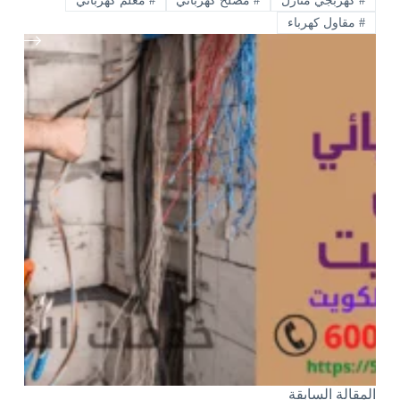
#
كهربجي منازل
#
مصلح كهربائي
#
معلم كهربائي
#
مقاول كهرباء
ال
مقالة
السابقة