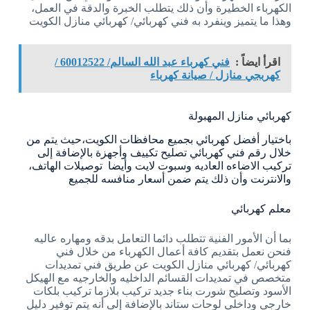
الكهرباء الخطيرة وأن ذلك يتطلب الخبرة والدقة في العمل،
وهذا ما يتميز وينفرد به فني كهربائي/ كهربائي منازل الكويت
اقرأ ايضاً :
فني كهرباء عبد الله السالم/ 60012522 /
كهربجي منازل / صيانة كهرباء
كهربائي منازل المهبولة
باختيار أفضل كهربائي بجميع محافظات الكويت،حيث يتم من
خلال رقم فني كهربائي تصليح تكييف وأجهزة بالإضافة إلى
تركيب الاضاءه العاديه وسبوت لايت وأيضا توصيلات الهاتف،
والانترنت وأن ذلك يتم ضمن أسعار منافسه للجميع
معلم كهربائي
بما أن الأمور الفنية تتطلب دائما التعامل بدقه ومهاره عاليه
فنحن نعمل بتقديم كافة أعمال الكهرباء من خلال فني
كهربائي/ كهربائي منازل الكويت عن طريق فني تمديدات
متخصص في تمديدات القسائم الداخليه والخارجيه مع الهيكل
الأسود وتصليح شورت بناء جديد تركيب بلازما تركيب بلكات
خارجي وداخلي لوحات ستاند بالإضافة إلى أنه يتم توفير دليل