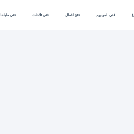
غ
فني المونيوم
فتح اقفال
فني ثلاجات
فني طباخا