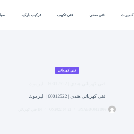
كاميرات
فني صحي
فني تكييف
تركيب باركيه
صبا
فني كهربائي
فني كهربائي هندي | 60012522 | اليرموك
فني كهربائي هندي | 60012522 | اليرموك
ABDO6121999
BY
2022-04-22
ON
IN
فني كهربائي