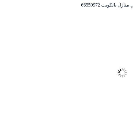
زل بالكويت 66559972