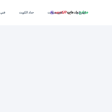
لتجاوز
لى
لمحتوى
كهربائي
فني ستلايت
حداد الكويت
فني 