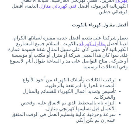
كهرباء
القرين، أفضل كهربحي العارضية، صيانة الأعطال
الكهربائية اليرموك، أفضل
فني كهربائي منازل
الدثمة، أفضل
كرهبائي حطين.
أفضل مقاول كهرباء بالكويت
تعمل شركتنا على تقديم أفضل خدمة مميزة لعملائها الكرام،
لدينا أفضل
مقاول كهرباء
بالكويت . استلام جميع المشاريع
الكهربائية لأي مبنى كان علي سبيل المثال شقة قسيمة عمارة
فلة. سوا كان هذا المبنى شركة أو منزل أو مكتب أو مؤسسة
أو شركة . متاح التواصل على مدار الساعة طوال أيام الأسبوع
وفي العطلات الرسمية.
تركيب الكابلات وأسلاك الكهرباء من أجود الأنواع
المضادة للحرارة المرتفعة والرطوبة.
تأسيس وتمديد أعمال الكهرباء للقسائم والمنازل
والشركات.
التزام تام بالمخطط الذي تم الاتفاق عليه، وفحص
الأعمال قبل تسليمها كهربجي منازل.
سرعة وحرفية عالية وتسليم العمل في الوقت المتفق
عليه إن لم يكن أبكر.