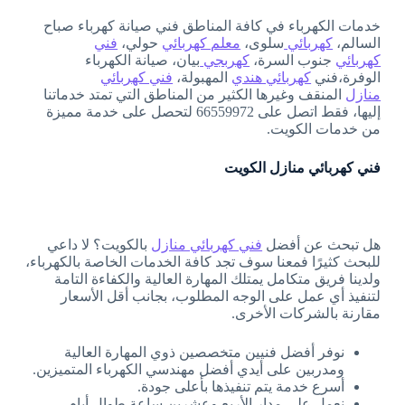
خدمات الكهرباء في كافة المناطق فني صيانة كهرباء صباح
السالم،
كهربائي
سلوى،
معلم كهربائي
حولي،
فني
كهربائي
جنوب السرة،
كهربجي
بيان، صيانة الكهرباء
الوفرة،فني
كهربائي هندي
المهبولة،
فني كهربائي
منازل
المنقف وغيرها الكثير من المناطق التي تمتد خدماتنا
إليها، فقط اتصل على 66559972 لتحصل على خدمة مميزة
من خدمات الكويت.
فني كهربائي منازل الكويت
هل تبحث عن أفضل
فني كهربائي منازل
بالكويت؟ لا داعي
للبحث كثيرًا فمعنا سوف تجد كافة الخدمات الخاصة بالكهرباء،
ولدينا فريق متكامل يمتلك المهارة العالية والكفاءة التامة
لتنفيذ أي عمل على الوجه المطلوب، بجانب أقل الأسعار
مقارنة بالشركات الأخرى.
نوفر أفضل فنيين متخصصين ذوي المهارة العالية
ومدربين على أيدي أفضل مهندسي الكهرباء المتميزين.
أسرع خدمة يتم تنفيذها بأعلى جودة.
نعمل على مدار الأربع وعشرين ساعة طوال أيام