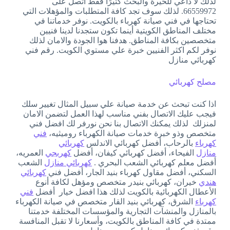
لذلك لا داعي للحيرة والبحث كثيرًا فقط اتصل على
66559972. لذلك سوف تجد كافة المتطلبات والمؤهلات التي
تحتاجها في فني صيانة كهرباء بالكويت. نوفر خدماتنا في
مختلف المناطق الكويتية أينما تكون ستجدنا لدينا فنيين
متخصصين بكافة المناطق. هدفنا هوا الجودة والامان لذلك
نوفر لكم اكثر الفنيين خبرة علي مستوي الكويت. رقم فني
كهربائي منازل
مصلح كهربائي
اذا كنت تبحث عن خدمة صيانة علي سبيل المثال تغيير سلك
فيجب عليك الاتصال بفني مناسب لهذا العمل لتضمن الامان
لمنزلك لذلك يمكنك الاتصال بنا نحن نورفر لك افضل فني
متخصص وذو خبرة خدمات صيانة الكهرباء روميثيه،
فني
كهرباء
بالرحاب، أفضل كهربائي الاندلس
كهربائي
منازل
الفيحاء، أفضل كهربائي كيفان، أفضل
كهربجي
العمريه،
أفضل معلم كهربائي الشعب البحري .
كهربائي منازل
الشعب
السكني، أفضل مقاول كهرباء بنيد الجار، أفضل فني
كهربائي
هندي
خيران، كهربائي بنيدر متخصص ومؤهل لكافة أنوع
الأعطال الكهربائية بالكويت لذلك هذا افضل خيار أفضل
فني
كهرباء
الشرق، كهربائي بنيد القار متخصص في صيانة الكهرباء
بالمنازل والمنشآت التجارية والمؤسسات المختلفة خدمتنا
ممتدة في كافة المناطق بالكويت، وأسعارنا لا تقبل المنافسة