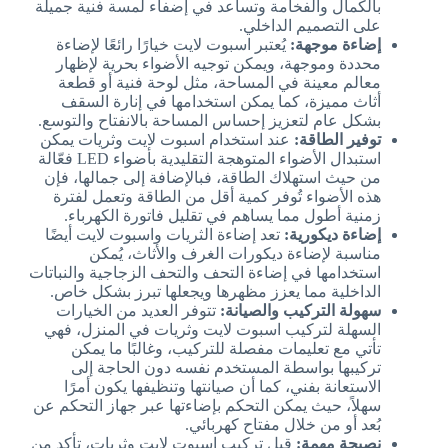
بالكمال والفخامة وتساعد في إضفاء لمسة فنية جميلة
على التصميم الداخلي.
إضاءة موجهة:
يُعتبر اسبوت لايت خيارًا رائعًا لإضاءة
محددة وموجهة، ويمكن توجيه الأضواء بحرية لإظهار
معالم معينة في المساحة، مثل لوحة فنية أو قطعة
أثاث مميزة، كما يمكن استخدامها في إنارة السقف
بشكل عام لتعزيز إحساس المساحة بالانفتاح والتوسع.
توفير الطاقة:
عند استخدام اسبوت لايت وثريات يمكن
استبدال الأضواء المتوهجة التقليدية بأضواء LED فعّالة
من حيث استهلاك الطاقة، فبالإضافة إلى جمالها، فإن
هذه الأضواء تُوفر كمية أقل من الطاقة وتعمل لفترة
زمنية أطول مما يساهم في تقليل فاتورة الكهرباء.
إضاءة ديكورية:
تعد إضاءة الثريات واسبوت لايت أيضًا
مناسبة لإضاءة ديكورات الغرف والأثاث، يُمكن
استخدامها في إضاءة التحف والتحف الزجاجية والنباتات
الداخلية مما يعزز مظهرها ويجعلها تبرز بشكل خاص.
سهولة التركيب والصيانة:
تتوفر العديد من الخيارات
السهلة لتركيب اسبوت لايت وثريات في المنزل، فهي
تأتي مع تعليمات مفصلة للتركيب، وغالبًا ما يمكن
تركيبها بواسطة المستخدم نفسه دون الحاجة إلى
الاستعانة بفني، كما أن صيانتها وتنظيفها يكون أمرًا
سهلاً، حيث يمكن التحكم بإضاءتها عبر جهاز التحكم عن
بُعد أو من خلال مفتاح كهربائي.
نصيحة مهمة:
قبل تركيب اسبوت لايت وثريات، تأكد من