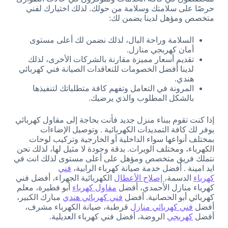
حرصًا على سلامتك وسلامة من حولك. لذلك اختيارك لفني
متخصص ومؤهل لدينا يضمن لك:
السلامة وراحة البال، لذلك نضمن لك أعلى مستوى
أمان كهربجي منازل.
تقديم أسعار مميزة مقارنة بالشركات الأخرى، لذلك
لدينا أفضل الخصومات للتعاقدات الصيانة فني كهربائي
هندي.
المرونة في التعامل وتفهم كافة متطلباتك لتنفيذها
بالشكل المطلوب والذي يرضيك.
إذا كنت تقوم ببناء منزل جديد فأنت بحاجة إلى مقاول كهربائي
يوفر لك كافة التمديدات الكهربائية . وتوصيل الإضاءات
بمختلف أنواعها سواء الداخلية أو الخارجية وتركيب لوحات
الكهرباء، ومختلف الويرات. بدقة وجودة لا مثيل لها، لذلك نحن
نتملك فريق متخصص ومؤهل على أعلى مستوى لذلك انت في
ايد امينة . أفضل خدمة صيانة كهرباء الرابية،
فني
كهرباء
الدسمة،
إصلاح الأعطال
الكهربائية الجهراء، أفضل فني
كهرباء منازل الأحمدي، أفضل
مقاول كهرباء
أبو فطيرة، معلم
كهربائي أبو الحصانية. أفضل
فني كهربائي هندي
مبارك الكبير،
أفضل
فني كهربائي منازل
قرطبة، صيانة الكهرباء مشرف،
أفضل
كهربجي
الروضة، أفضل فني كهرباء العديلية.