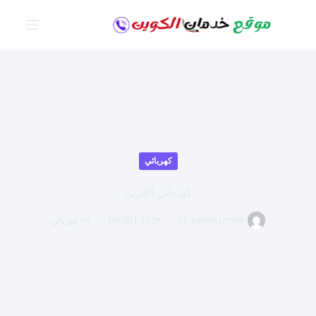
لتجاوز
لى
لمحتوى
كهربائي
كهربائي القرين
ABDO6121999
BY
2021-12-29
ON
IN
كهربائي