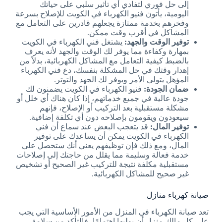
إلى حل فوري لتفادي أي تأثير سلبي على حياتك
اليومية، يأتون فنيو الكهرباء في الكويت للإصلاح بسرعة
وفخرهم بخدمة ممتازة يجعلهم قادرين على التعامل مع
المشاكل في أقرب وقت ممكن.
توفير الوقت والجهد:
يشتغل فني الكهرباء في الكويت
بمهارة وكفاءة مما يوفر لك الوقت والجهد لأنه يعرف
بالضبط كيفية التعامل مع المشاكل الكهربائية، بدلاً من
إهدار وقتك في حل المشكلة بنفسك، دع فني الكهرباء
المؤهل يتولى الأمر ويوفر لك الجهد والتوتر.
ضمان الجودة:
فنيو الكهرباء في الكويت يضمنون لك
جودة عالية في جميع خدماتهم، إذا كان هناك أي خلل أو
مشكلة مستقبلية بعد التركيب أو الإصلاح، فإنهم
سيعودون ويقومون بإصلاحه دون أي تكلفة إضافية.
توفير المال:
قد يتعجب البعض عند سماع أن فني
الكهرباء في الكويت يمكن أن يساعدك على توفير
المال، ومع ذلك فإن توظيفهم يعني أنك ستحصل على
خدمة فعالة وسليمة مما يقلل من حاجتك إلى إصلاحات
مستقبلية مكلفة نتيجة للتركيب غير الصحيح أو تشخيص
غير صحيح للمشاكل الكهربائية.
صيانة كهرباء منازل
تعد صيانة الكهرباء في المنزل من الأمور الأساسية التي يجب
على كل مالك منزل أن يوليها اهتمامًا، فالتأكد من سلامة