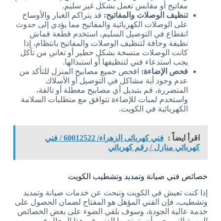
مفاتيح أو مقابس تعمل بشكل غير سليم.
تنظيف الوصلات والمفاتيح:
قد يتراكم الغبار والأوساخ
على الوصلات الكهربائية والمفاتيح مما يؤدي إلى حدوث
انقطاع في التوصيل السليم، استخدم قطعة قماش
نظيفة وجافة لتنظيف الوصلات والمفاتيح بانتظام، إذا
كانت الوصلات متسخة بشكل خطير أو تعاني من تآكل
يجب استدعاء فني لتنظيفها أو استبدالها.
فحص الإضاءة:
افحص جميع مصابيح المنزل للتأكد من
عدم وجود أية مشاكل في التوصيل أو الأسلاك
المتضررة، قم بتبديل أي مصابيح معطلة أو تالفة،
واستخدم لمبات للإضاءة تتوافق مع متطلبات السلامة
الكهربائية في الكويت.
اقرأ ايضاً :
فني كهربائى الزهراء/ 60012522 / فني
كهربائي منازل / رقم كهربائي
خصائص فني صيانة وتمديد وتشطيب الكويت
إذا كنت تعيش في الكويت وتبحث عن خدمات صيانة وتمديد
وتشطيب، فإن الفني المؤهل هو المفتاح لضمان الحصول على
خدمة عالية الجودة، وسوف نلقي الضوء على بعض الخصائص
المهمة التي يجب أن يتمتع بها الفني في هذا المجال في