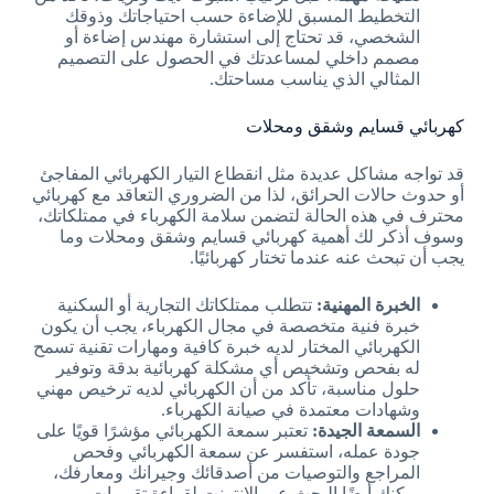
التخطيط المسبق للإضاءة حسب احتياجاتك وذوقك
الشخصي، قد تحتاج إلى استشارة مهندس إضاءة أو
مصمم داخلي لمساعدتك في الحصول على التصميم
المثالي الذي يناسب مساحتك.
كهربائي قسايم وشقق ومحلات
قد تواجه مشاكل عديدة مثل انقطاع التيار الكهربائي المفاجئ
أو حدوث حالات الحرائق، لذا من الضروري التعاقد مع كهربائي
محترف في هذه الحالة لتضمن سلامة الكهرباء في ممتلكاتك،
وسوف أذكر لك أهمية كهربائي قسايم وشقق ومحلات وما
يجب أن تبحث عنه عندما تختار كهربائيًا.
الخبرة المهنية:
تتطلب ممتلكاتك التجارية أو السكنية
خبرة فنية متخصصة في مجال الكهرباء، يجب أن يكون
الكهربائي المختار لديه خبرة كافية ومهارات تقنية تسمح
له بفحص وتشخيص أي مشكلة كهربائية بدقة وتوفير
حلول مناسبة، تأكد من أن الكهربائي لديه ترخيص مهني
وشهادات معتمدة في صيانة الكهرباء.
السمعة الجيدة:
تعتبر سمعة الكهربائي مؤشرًا قويًا على
جودة عمله، استفسر عن سمعة الكهربائي وفحص
المراجع والتوصيات من أصدقائك وجيرانك ومعارفك،
يمكنك أيضًا البحث عبر الإنترنت لقراءة تقييمات