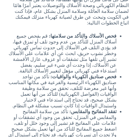
النظام الكهربائي وصحة الأسلاك والتوصيلات يعتبر أمرًا هامًا
لضمان سلامة العائلة وسلامة المنزل بشكل عام، فإذا كنت
في الكويت وتبحث عن طرق لصيانة كهرباء منزلك فيمكنك
اتباع الخطوات التالية:
فحص الأسلاك والتأكد من سلامتها:
قم بفحص جميع
أسلاك المنزل للتأكد من عدم وجود تلف أو تمزق فيها،
قد يؤدي التلف في الأسلاك إلى حدوث تماس كهربائي
وخطر نشوب حريق، ابحث عن أي علامات على الأسلاك
تشير إلى تلفها مثل تشققات أو عزوف عازل الأقمشة
عن الأسلاك، إذا وجدت أي شيء غير سليم، يفضل
استدعاء فني كهربائي مؤهل لتغيير الأسلاك التالفة.
فحص صناديق الكهرباء والواقيات:
تأكد من تواجد
صناديق الكهرباء الرئيسية والفرعية في مكانها المناسب
وأنها غير معرضة للتلف، تحقق من سلامة وظيفة
الواقيات (الفواصل الكهربائية) للتأكد من أنها تعمل
بشكل صحيح، قد تحتاج إلى استدعاء فني لاختبار
واستبدال الواقيات إذا كانت تسبب مشكلة في النظام.
تفقد المفاتيح والمقابس:
تأكد من سلامة المفاتيح
والمقابس في المنزل، تحقق من وجود أي تشققات أو
علامات على المفاتيح قد تشير إلى وجود خلل أو تلف،
اضغط جميع المفاتيح للتأكد من أنها تعمل بشكل صحيح
ولا تحدث أي تسربات كهربائية، قد تحتاج إلى استبدال أي