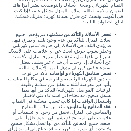
النظام الكهربائي وصحة الأسلاك والتوصيلات يعتبر أمرًا هامًا
لضمان سلامة العائلة وسلامة المنزل بشكل عام، فإذا كنت
في الكويت وتبحث عن طرق لصيانة كهرباء منزلك فيمكنك
اتباع الخطوات التالية:
فحص الأسلاك والتأكد من سلامتها:
قم بفحص جميع
أسلاك المنزل للتأكد من عدم وجود تلف أو تمزق فيها،
قد يؤدي التلف في الأسلاك إلى حدوث تماس كهربائي
وخطر نشوب حريق، ابحث عن أي علامات على الأسلاك
تشير إلى تلفها مثل تشققات أو عزوف عازل الأقمشة
عن الأسلاك، إذا وجدت أي شيء غير سليم، يفضل
استدعاء فني كهربائي مؤهل لتغيير الأسلاك التالفة.
فحص صناديق الكهرباء والواقيات:
تأكد من تواجد
صناديق الكهرباء الرئيسية والفرعية في مكانها المناسب
وأنها غير معرضة للتلف، تحقق من سلامة وظيفة
الواقيات (الفواصل الكهربائية) للتأكد من أنها تعمل
بشكل صحيح، قد تحتاج إلى استدعاء فني لاختبار
واستبدال الواقيات إذا كانت تسبب مشكلة في النظام.
تفقد المفاتيح والمقابس:
تأكد من سلامة المفاتيح
والمقابس في المنزل، تحقق من وجود أي تشققات أو
علامات على المفاتيح قد تشير إلى وجود خلل أو تلف،
اضغط جميع المفاتيح للتأكد من أنها تعمل بشكل صحيح
ولا تحدث أي تسربات كهربائية، قد تحتاج إلى استبدال أي