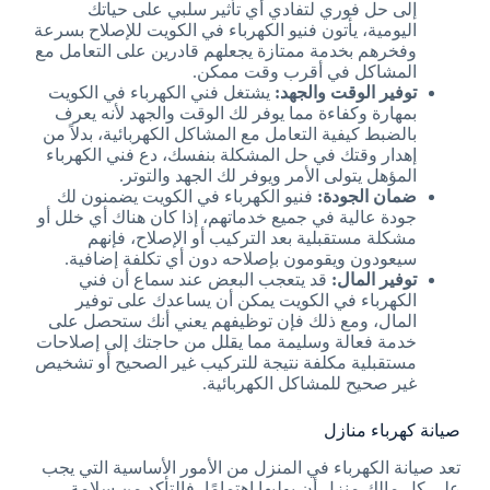
إلى حل فوري لتفادي أي تأثير سلبي على حياتك
اليومية، يأتون فنيو الكهرباء في الكويت للإصلاح بسرعة
وفخرهم بخدمة ممتازة يجعلهم قادرين على التعامل مع
المشاكل في أقرب وقت ممكن.
توفير الوقت والجهد:
يشتغل فني الكهرباء في الكويت
بمهارة وكفاءة مما يوفر لك الوقت والجهد لأنه يعرف
بالضبط كيفية التعامل مع المشاكل الكهربائية، بدلاً من
إهدار وقتك في حل المشكلة بنفسك، دع فني الكهرباء
المؤهل يتولى الأمر ويوفر لك الجهد والتوتر.
ضمان الجودة:
فنيو الكهرباء في الكويت يضمنون لك
جودة عالية في جميع خدماتهم، إذا كان هناك أي خلل أو
مشكلة مستقبلية بعد التركيب أو الإصلاح، فإنهم
سيعودون ويقومون بإصلاحه دون أي تكلفة إضافية.
توفير المال:
قد يتعجب البعض عند سماع أن فني
الكهرباء في الكويت يمكن أن يساعدك على توفير
المال، ومع ذلك فإن توظيفهم يعني أنك ستحصل على
خدمة فعالة وسليمة مما يقلل من حاجتك إلى إصلاحات
مستقبلية مكلفة نتيجة للتركيب غير الصحيح أو تشخيص
غير صحيح للمشاكل الكهربائية.
صيانة كهرباء منازل
تعد صيانة الكهرباء في المنزل من الأمور الأساسية التي يجب
على كل مالك منزل أن يوليها اهتمامًا، فالتأكد من سلامة