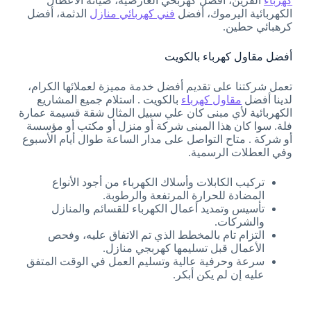
كهرباء
القرين، أفضل كهربحي العارضية، صيانة الأعطال
الكهربائية اليرموك، أفضل
فني كهربائي منازل
الدثمة، أفضل
كرهبائي حطين.
أفضل مقاول كهرباء بالكويت
تعمل شركتنا على تقديم أفضل خدمة مميزة لعملائها الكرام،
لدينا أفضل
مقاول كهرباء
بالكويت . استلام جميع المشاريع
الكهربائية لأي مبنى كان علي سبيل المثال شقة قسيمة عمارة
فلة. سوا كان هذا المبنى شركة أو منزل أو مكتب أو مؤسسة
أو شركة . متاح التواصل على مدار الساعة طوال أيام الأسبوع
وفي العطلات الرسمية.
تركيب الكابلات وأسلاك الكهرباء من أجود الأنواع
المضادة للحرارة المرتفعة والرطوبة.
تأسيس وتمديد أعمال الكهرباء للقسائم والمنازل
والشركات.
التزام تام بالمخطط الذي تم الاتفاق عليه، وفحص
الأعمال قبل تسليمها كهربجي منازل.
سرعة وحرفية عالية وتسليم العمل في الوقت المتفق
عليه إن لم يكن أبكر.