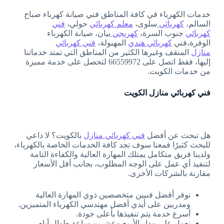
خدمات الكهرباء في كافة المناطق فني صيانة كهرباء صباح
السالم،
كهربائي
سلوى،
معلم كهربائي
حولي،
فني
كهربائي
جنوب السرة،
كهربجي
بيان، صيانة الكهرباء
الوفرة،فني
كهربائي هندي
المهبولة،
فني كهربائي
منازل
المنقف وغيرها الكثير من المناطق التي تمتد خدماتنا
إليها، فقط اتصل على 66559972 لتحصل على خدمة مميزة
من خدمات الكويت.
فني كهربائي منازل الكويت
هل تبحث عن أفضل
فني كهربائي منازل
بالكويت؟ لا داعي
للبحث كثيرًا فمعنا سوف تجد كافة الخدمات الخاصة بالكهرباء،
ولدينا فريق متكامل يمتلك المهارة العالية والكفاءة التامة
لتنفيذ أي عمل على الوجه المطلوب، بجانب أقل الأسعار
مقارنة بالشركات الأخرى.
نوفر أفضل فنيين متخصصين ذوي المهارة العالية
ومدربين على أيدي أفضل مهندسي الكهرباء المتميزين.
أسرع خدمة يتم تنفيذها بأعلى جودة.
نعمل على مدار الأربع وعشرين ساعة طوال أيام