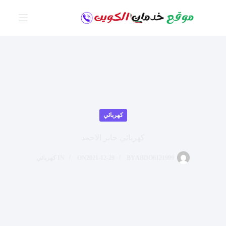
لتجاوز
لى
لمحتوى
كهربائي
كهربائي جابر الاحمد
ABDO6121999
BY
2021-12-29
ON
IN
كهربائي