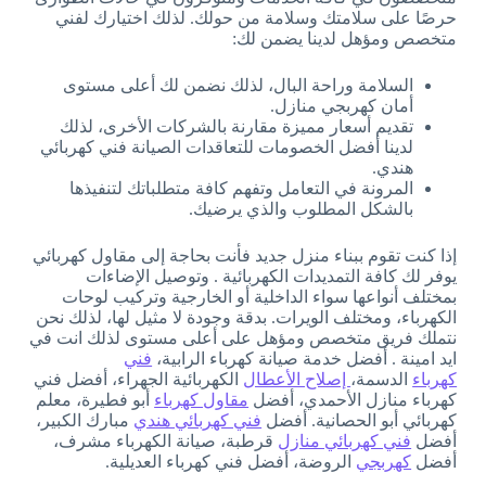
حرصًا على سلامتك وسلامة من حولك. لذلك اختيارك لفني
متخصص ومؤهل لدينا يضمن لك:
السلامة وراحة البال، لذلك نضمن لك أعلى مستوى
أمان كهربجي منازل.
تقديم أسعار مميزة مقارنة بالشركات الأخرى، لذلك
لدينا أفضل الخصومات للتعاقدات الصيانة فني كهربائي
هندي.
المرونة في التعامل وتفهم كافة متطلباتك لتنفيذها
بالشكل المطلوب والذي يرضيك.
إذا كنت تقوم ببناء منزل جديد فأنت بحاجة إلى مقاول كهربائي
يوفر لك كافة التمديدات الكهربائية . وتوصيل الإضاءات
بمختلف أنواعها سواء الداخلية أو الخارجية وتركيب لوحات
الكهرباء، ومختلف الويرات. بدقة وجودة لا مثيل لها، لذلك نحن
نتملك فريق متخصص ومؤهل على أعلى مستوى لذلك انت في
ايد امينة . أفضل خدمة صيانة كهرباء الرابية،
فني
كهرباء
الدسمة،
إصلاح الأعطال
الكهربائية الجهراء، أفضل فني
كهرباء منازل الأحمدي، أفضل
مقاول كهرباء
أبو فطيرة، معلم
كهربائي أبو الحصانية. أفضل
فني كهربائي هندي
مبارك الكبير،
أفضل
فني كهربائي منازل
قرطبة، صيانة الكهرباء مشرف،
أفضل
كهربجي
الروضة، أفضل فني كهرباء العديلية.