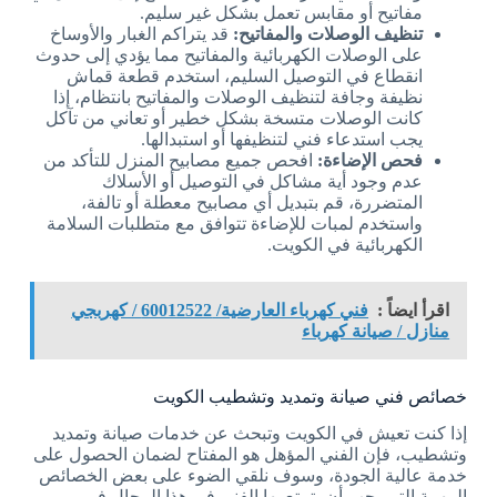
مفاتيح أو مقابس تعمل بشكل غير سليم.
تنظيف الوصلات والمفاتيح:
قد يتراكم الغبار والأوساخ
على الوصلات الكهربائية والمفاتيح مما يؤدي إلى حدوث
انقطاع في التوصيل السليم، استخدم قطعة قماش
نظيفة وجافة لتنظيف الوصلات والمفاتيح بانتظام، إذا
كانت الوصلات متسخة بشكل خطير أو تعاني من تآكل
يجب استدعاء فني لتنظيفها أو استبدالها.
فحص الإضاءة:
افحص جميع مصابيح المنزل للتأكد من
عدم وجود أية مشاكل في التوصيل أو الأسلاك
المتضررة، قم بتبديل أي مصابيح معطلة أو تالفة،
واستخدم لمبات للإضاءة تتوافق مع متطلبات السلامة
الكهربائية في الكويت.
اقرأ ايضاً :
فني كهرباء العارضية/ 60012522 / كهربجي
منازل / صيانة كهرباء
خصائص فني صيانة وتمديد وتشطيب الكويت
إذا كنت تعيش في الكويت وتبحث عن خدمات صيانة وتمديد
وتشطيب، فإن الفني المؤهل هو المفتاح لضمان الحصول على
خدمة عالية الجودة، وسوف نلقي الضوء على بعض الخصائص
المهمة التي يجب أن يتمتع بها الفني في هذا المجال في