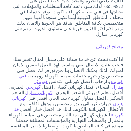
لذلك لا داعي للحيرة والبحث كثيرًا فقط اتصل على
66559972. لذلك سوف تجد كافة المتطلبات والمؤهلات التي
تحتاجها في فني صيانة كهرباء بالكويت. نوفر خدماتنا في
مختلف المناطق الكويتية أينما تكون ستجدنا لدينا فنيين
متخصصين بكافة المناطق. هدفنا هوا الجودة والامان لذلك
نوفر لكم اكثر الفنيين خبرة علي مستوي الكويت. رقم فني
كهربائي منازل
مصلح كهربائي
اذا كنت تبحث عن خدمة صيانة علي سبيل المثال تغيير سلك
فيجب عليك الاتصال بفني مناسب لهذا العمل لتضمن الامان
لمنزلك لذلك يمكنك الاتصال بنا نحن نورفر لك افضل فني
متخصص وذو خبرة خدمات صيانة الكهرباء روميثيه،
فني
كهرباء
بالرحاب، أفضل كهربائي الاندلس
كهربائي
منازل
الفيحاء، أفضل كهربائي كيفان، أفضل
كهربجي
العمريه،
أفضل معلم كهربائي الشعب البحري .
كهربائي منازل
الشعب
السكني، أفضل مقاول كهرباء بنيد الجار، أفضل فني
كهربائي
هندي
خيران، كهربائي بنيدر متخصص ومؤهل لكافة أنوع
الأعطال الكهربائية بالكويت لذلك هذا افضل خيار أفضل
فني
كهرباء
الشرق، كهربائي بنيد القار متخصص في صيانة الكهرباء
بالمنازل والمنشآت التجارية والمؤسسات المختلفة خدمتنا
ممتدة في كافة المناطق بالكويت، وأسعارنا لا تقبل المنافسة