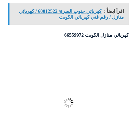
اقرأ ايضاً :
كهربائي جنوب السرة/ 60012522 / كهربائي
منازل / رقم فني كهربائي الكويت
كهربائي منازل الكويت 66559972