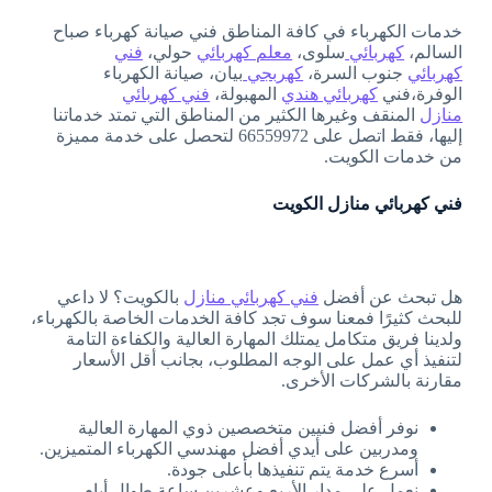
خدمات الكهرباء في كافة المناطق فني صيانة كهرباء صباح
السالم،
كهربائي
سلوى،
معلم كهربائي
حولي،
فني
كهربائي
جنوب السرة،
كهربجي
بيان، صيانة الكهرباء
الوفرة،فني
كهربائي هندي
المهبولة،
فني كهربائي
منازل
المنقف وغيرها الكثير من المناطق التي تمتد خدماتنا
إليها، فقط اتصل على 66559972 لتحصل على خدمة مميزة
من خدمات الكويت.
فني كهربائي منازل الكويت
هل تبحث عن أفضل
فني كهربائي منازل
بالكويت؟ لا داعي
للبحث كثيرًا فمعنا سوف تجد كافة الخدمات الخاصة بالكهرباء،
ولدينا فريق متكامل يمتلك المهارة العالية والكفاءة التامة
لتنفيذ أي عمل على الوجه المطلوب، بجانب أقل الأسعار
مقارنة بالشركات الأخرى.
نوفر أفضل فنيين متخصصين ذوي المهارة العالية
ومدربين على أيدي أفضل مهندسي الكهرباء المتميزين.
أسرع خدمة يتم تنفيذها بأعلى جودة.
نعمل على مدار الأربع وعشرين ساعة طوال أيام