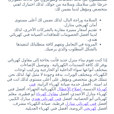
حرصًا على سلامتك وسلامة من حولك. لذلك اختيارك لفني
متخصص ومؤهل لدينا يضمن لك:
السلامة وراحة البال، لذلك نضمن لك أعلى مستوى
أمان كهربجي منازل.
تقديم أسعار مميزة مقارنة بالشركات الأخرى، لذلك
لدينا أفضل الخصومات للتعاقدات الصيانة فني كهربائي
هندي.
المرونة في التعامل وتفهم كافة متطلباتك لتنفيذها
بالشكل المطلوب والذي يرضيك.
إذا كنت تقوم ببناء منزل جديد فأنت بحاجة إلى مقاول كهربائي
يوفر لك كافة التمديدات الكهربائية . وتوصيل الإضاءات
بمختلف أنواعها سواء الداخلية أو الخارجية وتركيب لوحات
الكهرباء، ومختلف الويرات. بدقة وجودة لا مثيل لها، لذلك نحن
نتملك فريق متخصص ومؤهل على أعلى مستوى لذلك انت في
ايد امينة . أفضل خدمة صيانة كهرباء الرابية،
فني
كهرباء
الدسمة،
إصلاح الأعطال
الكهربائية الجهراء، أفضل فني
كهرباء منازل الأحمدي، أفضل
مقاول كهرباء
أبو فطيرة، معلم
كهربائي أبو الحصانية. أفضل
فني كهربائي هندي
مبارك الكبير،
أفضل
فني كهربائي منازل
قرطبة، صيانة الكهرباء مشرف،
أفضل
كهربجي
الروضة، أفضل فني كهرباء العديلية.