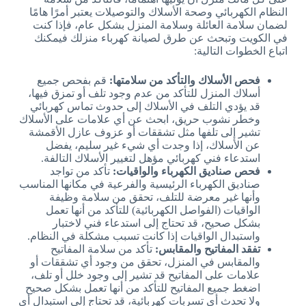
النظام الكهربائي وصحة الأسلاك والتوصيلات يعتبر أمرًا هامًا
لضمان سلامة العائلة وسلامة المنزل بشكل عام، فإذا كنت
في الكويت وتبحث عن طرق لصيانة كهرباء منزلك فيمكنك
اتباع الخطوات التالية:
فحص الأسلاك والتأكد من سلامتها:
قم بفحص جميع
أسلاك المنزل للتأكد من عدم وجود تلف أو تمزق فيها،
قد يؤدي التلف في الأسلاك إلى حدوث تماس كهربائي
وخطر نشوب حريق، ابحث عن أي علامات على الأسلاك
تشير إلى تلفها مثل تشققات أو عزوف عازل الأقمشة
عن الأسلاك، إذا وجدت أي شيء غير سليم، يفضل
استدعاء فني كهربائي مؤهل لتغيير الأسلاك التالفة.
فحص صناديق الكهرباء والواقيات:
تأكد من تواجد
صناديق الكهرباء الرئيسية والفرعية في مكانها المناسب
وأنها غير معرضة للتلف، تحقق من سلامة وظيفة
الواقيات (الفواصل الكهربائية) للتأكد من أنها تعمل
بشكل صحيح، قد تحتاج إلى استدعاء فني لاختبار
واستبدال الواقيات إذا كانت تسبب مشكلة في النظام.
تفقد المفاتيح والمقابس:
تأكد من سلامة المفاتيح
والمقابس في المنزل، تحقق من وجود أي تشققات أو
علامات على المفاتيح قد تشير إلى وجود خلل أو تلف،
اضغط جميع المفاتيح للتأكد من أنها تعمل بشكل صحيح
ولا تحدث أي تسربات كهربائية، قد تحتاج إلى استبدال أي