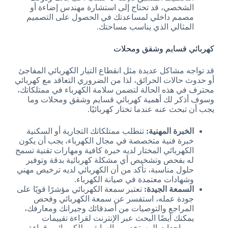
الشخصي، قد تحتاج إلى استشارة مهندس إضاءة أو
مصمم داخلي لمساعدتك في الحصول على التصميم
المثالي الذي يناسب مساحتك.
كهربائي قسايم وشقق ومحلات
قد تواجه مشاكل عديدة مثل انقطاع التيار الكهربائي المفاجئ
أو حدوث حالات الحرائق، لذا من الضروري التعاقد مع كهربائي
محترف في هذه الحالة لتضمن سلامة الكهرباء في ممتلكاتك،
وسوف أذكر لك أهمية كهربائي قسايم وشقق ومحلات وما
يجب أن تبحث عنه عندما تختار كهربائيًا.
الخبرة المهنية:
تتطلب ممتلكاتك التجارية أو السكنية
خبرة فنية متخصصة في مجال الكهرباء، يجب أن يكون
الكهربائي المختار لديه خبرة كافية ومهارات تقنية تسمح
له بفحص وتشخيص أي مشكلة كهربائية بدقة وتوفير
حلول مناسبة، تأكد من أن الكهربائي لديه ترخيص مهني
وشهادات معتمدة في صيانة الكهرباء.
السمعة الجيدة:
تعتبر سمعة الكهربائي مؤشرًا قويًا على
جودة عمله، استفسر عن سمعة الكهربائي وفحص
المراجع والتوصيات من أصدقائك وجيرانك ومعارفك،
يمكنك أيضًا البحث عبر الإنترنت لقراءة تقييمات
ومراجعات المستخدمين السابقين للكهربائي، قراءة