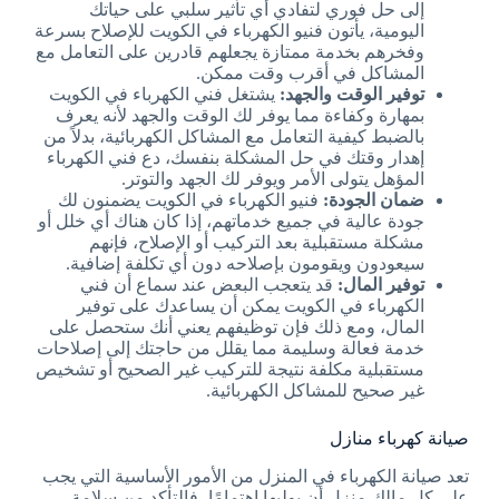
إلى حل فوري لتفادي أي تأثير سلبي على حياتك
اليومية، يأتون فنيو الكهرباء في الكويت للإصلاح بسرعة
وفخرهم بخدمة ممتازة يجعلهم قادرين على التعامل مع
المشاكل في أقرب وقت ممكن.
توفير الوقت والجهد:
يشتغل فني الكهرباء في الكويت
بمهارة وكفاءة مما يوفر لك الوقت والجهد لأنه يعرف
بالضبط كيفية التعامل مع المشاكل الكهربائية، بدلاً من
إهدار وقتك في حل المشكلة بنفسك، دع فني الكهرباء
المؤهل يتولى الأمر ويوفر لك الجهد والتوتر.
ضمان الجودة:
فنيو الكهرباء في الكويت يضمنون لك
جودة عالية في جميع خدماتهم، إذا كان هناك أي خلل أو
مشكلة مستقبلية بعد التركيب أو الإصلاح، فإنهم
سيعودون ويقومون بإصلاحه دون أي تكلفة إضافية.
توفير المال:
قد يتعجب البعض عند سماع أن فني
الكهرباء في الكويت يمكن أن يساعدك على توفير
المال، ومع ذلك فإن توظيفهم يعني أنك ستحصل على
خدمة فعالة وسليمة مما يقلل من حاجتك إلى إصلاحات
مستقبلية مكلفة نتيجة للتركيب غير الصحيح أو تشخيص
غير صحيح للمشاكل الكهربائية.
صيانة كهرباء منازل
تعد صيانة الكهرباء في المنزل من الأمور الأساسية التي يجب
على كل مالك منزل أن يوليها اهتمامًا، فالتأكد من سلامة