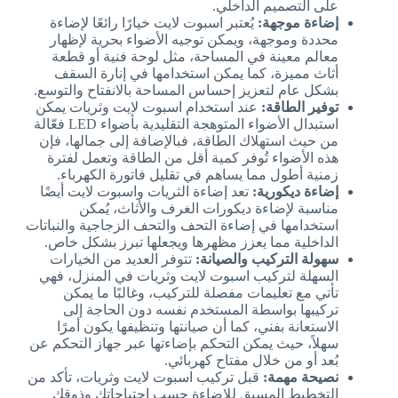
على التصميم الداخلي.
إضاءة موجهة:
يُعتبر اسبوت لايت خيارًا رائعًا لإضاءة
محددة وموجهة، ويمكن توجيه الأضواء بحرية لإظهار
معالم معينة في المساحة، مثل لوحة فنية أو قطعة
أثاث مميزة، كما يمكن استخدامها في إنارة السقف
بشكل عام لتعزيز إحساس المساحة بالانفتاح والتوسع.
توفير الطاقة:
عند استخدام اسبوت لايت وثريات يمكن
استبدال الأضواء المتوهجة التقليدية بأضواء LED فعّالة
من حيث استهلاك الطاقة، فبالإضافة إلى جمالها، فإن
هذه الأضواء تُوفر كمية أقل من الطاقة وتعمل لفترة
زمنية أطول مما يساهم في تقليل فاتورة الكهرباء.
إضاءة ديكورية:
تعد إضاءة الثريات واسبوت لايت أيضًا
مناسبة لإضاءة ديكورات الغرف والأثاث، يُمكن
استخدامها في إضاءة التحف والتحف الزجاجية والنباتات
الداخلية مما يعزز مظهرها ويجعلها تبرز بشكل خاص.
سهولة التركيب والصيانة:
تتوفر العديد من الخيارات
السهلة لتركيب اسبوت لايت وثريات في المنزل، فهي
تأتي مع تعليمات مفصلة للتركيب، وغالبًا ما يمكن
تركيبها بواسطة المستخدم نفسه دون الحاجة إلى
الاستعانة بفني، كما أن صيانتها وتنظيفها يكون أمرًا
سهلاً، حيث يمكن التحكم بإضاءتها عبر جهاز التحكم عن
بُعد أو من خلال مفتاح كهربائي.
نصيحة مهمة:
قبل تركيب اسبوت لايت وثريات، تأكد من
التخطيط المسبق للإضاءة حسب احتياجاتك وذوقك