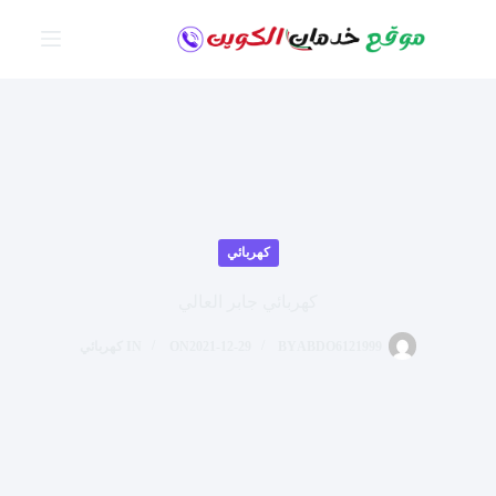
لتجاوز
لى
لمحتوى
كهربائي
كهربائي جابر العالي
ABDO6121999
BY
2021-12-29
ON
IN
كهربائي