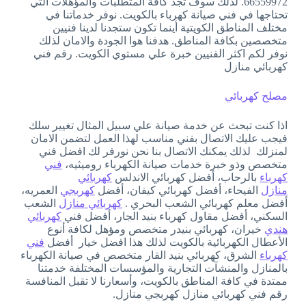
66559972. لذلك سوف تجد كافة المتطلبات والمؤهلات التي
تحتاجها في فني صيانة كهرباء بالكويت. نوفر خدماتنا في
مختلف المناطق الكويتية أينما تكون ستجدنا لدينا فنيين
متخصصين بكافة المناطق. هدفنا هوا الجودة والامان لذلك
نوفر لكم اكثر الفنيين خبرة علي مستوي الكويت. رقم فني
كهربائي منازل
مصلح كهربائي
اذا كنت تبحث عن خدمة صيانة علي سبيل المثال تغيير سلك
فيجب عليك الاتصال بفني مناسب لهذا العمل لتضمن الامان
لمنزلك لذلك يمكنك الاتصال بنا نحن نورفر لك افضل فني
متخصص وذو خبرة خدمات صيانة الكهرباء روميثيه،
فني
كهرباء
بالرحاب، أفضل كهربائي الاندلس
كهربائي
منازل
الفيحاء، أفضل كهربائي كيفان، أفضل
كهربجي
العمريه،
أفضل معلم كهربائي الشعب البحري .
كهربائي منازل
الشعب
السكني، أفضل مقاول كهرباء بنيد الجار، أفضل فني
كهربائي
هندي
خيران، كهربائي بنيدر متخصص ومؤهل لكافة أنوع
الأعطال الكهربائية بالكويت لذلك هذا افضل خيار أفضل
فني
كهرباء
الشرق، كهربائي بنيد القار متخصص في صيانة الكهرباء
بالمنازل والمنشآت التجارية والمؤسسات المختلفة خدمتنا
ممتدة في كافة المناطق بالكويت، وأسعارنا لا تقبل المنافسة
رقم فني كهربائي منازل كهربجي منازل.