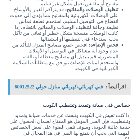
مفاتيح أو مقابس تعمل بشكل غير سليم.
تنظيف الوصلات والمفاتيح:
قد يتراكم الغبار والأوساخ
على الوصلات الكهربائية والمفاتيح مما يؤدي إلى حدوث
انقطاع في التوصيل السليم، استخدم قطعة قماش
نظيفة وجافة لتنظيف الوصلات والمفاتيح بانتظام، إذا
كانت الوصلات متسخة بشكل خطير أو تعاني من تآكل
يجب استدعاء فني لتنظيفها أو استبدالها.
فحص الإضاءة:
افحص جميع مصابيح المنزل للتأكد من
عدم وجود أية مشاكل في التوصيل أو الأسلاك
المتضررة، قم بتبديل أي مصابيح معطلة أو تالفة،
واستخدم لمبات للإضاءة تتوافق مع متطلبات السلامة
الكهربائية في الكويت.
اقرأ ايضاً :
فني كهربائي/كهربائي منازل حولي 60012522
خصائص فني صيانة وتمديد وتشطيب الكويت
إذا كنت تعيش في الكويت وتبحث عن خدمات صيانة وتمديد
وتشطيب، فإن الفني المؤهل هو المفتاح لضمان الحصول على
خدمة عالية الجودة، وسوف نلقي الضوء على بعض الخصائص
المهمة التي يجب أن يتمتع بها الفني في هذا المجال في
الكويت.