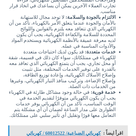
تجارب العملاء الآخرين يمكن أن يساعدك في اتخاذ قرار
مناسب.
الالتزام بالجودة والسلامة:
لا توجد مجال للاستهانة
بالأمان والجودة عندما يتعلق الأمر بالكهرباء، تأكد من أن
الكهربائي الذي تتعاقد معه يلتزم بالقوانين واللوائح
المحددة للسلامة والكفاءة الكهربائية، يجب أن يكون
لديه معرفة عميقة بالأنظمة الكهربائية ويستخدم المواد
والأدوات المناسبة في عمله.
خدمات متعددة:
قد يكون لديك احتياجات متعددة
للكهرباء في ممتلكاتك، سواء كان ذلك في قسيمة، شقة
أو محل تجاري، يجب أن يتمتع الكهربائي الذي تعاقد معه
بالقدرة على توفير الخدمات المختلفة، مثل تثبيت
وإصلاح الأسلاك الكهربائية، وإعادة توزيع الطاقة،
وإصلاح الإضاءة، وتركيب منافذ التيار الكهربائي، وغيرها
من الخدمات ذات الصلة.
خدمة فورية:
في حالة وجود مشاكل طارئة في الكهرباء
يجب أن يكون الكهربائي متوفرًا لتقديم الخدمة في
الوقت المناسب، تأكد من أن الكهربائي يوفر خدمات
الطوارئ على مدار الساعة لضمان أن أي مشكلة يتم
التعامل معها فورًا وتقليل أي تأثير سلبي على ممتلكاتك.
اقرأ ايضاً :
كهربائي الضباعية/ 60012522 / كهربائي