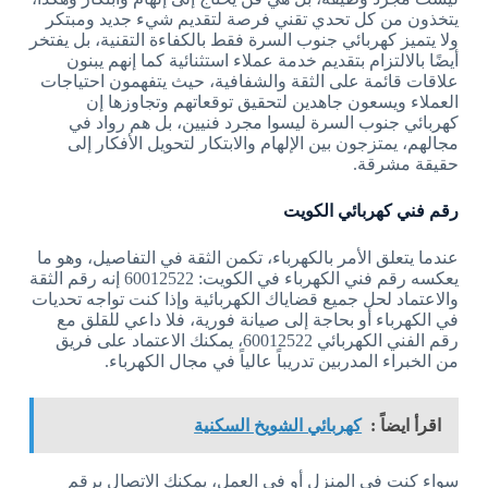
يتخذون من كل تحدي تقني فرصة لتقديم شيء جديد ومبتكر
ولا يتميز كهربائي جنوب السرة فقط بالكفاءة التقنية، بل يفتخر
أيضًا بالالتزام بتقديم خدمة عملاء استثنائية كما إنهم يبنون
علاقات قائمة على الثقة والشفافية، حيث يتفهمون احتياجات
العملاء ويسعون جاهدين لتحقيق توقعاتهم وتجاوزها إن
كهربائي جنوب السرة ليسوا مجرد فنيين، بل هم رواد في
مجالهم، يمتزجون بين الإلهام والابتكار لتحويل الأفكار إلى
حقيقة مشرقة.
رقم فني كهربائي الكويت
عندما يتعلق الأمر بالكهرباء، تكمن الثقة في التفاصيل، وهو ما
يعكسه رقم فني الكهرباء في الكويت: 60012522 إنه رقم الثقة
والاعتماد لحل جميع قضاياك الكهربائية وإذا كنت تواجه تحديات
في الكهرباء أو بحاجة إلى صيانة فورية، فلا داعي للقلق مع
رقم الفني الكهربائي 60012522، يمكنك الاعتماد على فريق
من الخبراء المدربين تدريباً عالياً في مجال الكهرباء.
اقرأ ايضاً :
كهربائي الشويخ السكنية
سواء كنت في المنزل أو في العمل، يمكنك الاتصال برقم