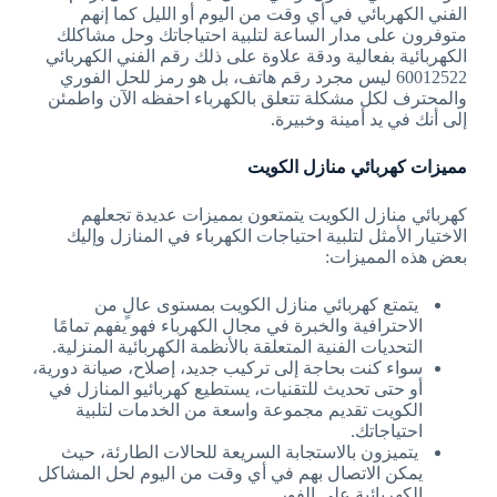
الفني الكهربائي في أي وقت من اليوم أو الليل كما إنهم
متوفرون على مدار الساعة لتلبية احتياجاتك وحل مشاكلك
الكهربائية بفعالية ودقة علاوة على ذلك رقم الفني الكهربائي
60012522 ليس مجرد رقم هاتف، بل هو رمز للحل الفوري
والمحترف لكل مشكلة تتعلق بالكهرباء احفظه الآن واطمئن
إلى أنك في يد أمينة وخبيرة.
مميزات كهربائي منازل الكويت
كهربائي منازل الكويت يتمتعون بمميزات عديدة تجعلهم
الاختيار الأمثل لتلبية احتياجات الكهرباء في المنازل وإليك
بعض هذه المميزات:
يتمتع كهربائي منازل الكويت بمستوى عالٍ من
الاحترافية والخبرة في مجال الكهرباء فهو يفهم تمامًا
التحديات الفنية المتعلقة بالأنظمة الكهربائية المنزلية.
سواء كنت بحاجة إلى تركيب جديد، إصلاح، صيانة دورية،
أو حتى تحديث للتقنيات، يستطيع كهربائيو المنازل في
الكويت تقديم مجموعة واسعة من الخدمات لتلبية
احتياجاتك.
يتميزون بالاستجابة السريعة للحالات الطارئة، حيث
يمكن الاتصال بهم في أي وقت من اليوم لحل المشاكل
الكهربائية على الفور.