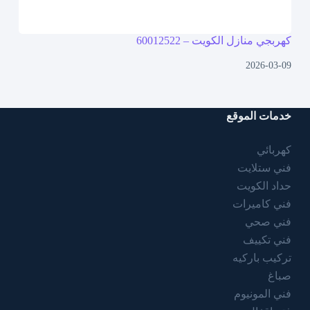
كهربجي منازل الكويت – 60012522
2026-03-09
خدمات الموقع
كهربائي
فني ستلايت
حداد الكويت
فني كاميرات
فني صحي
فني تكييف
تركيب باركيه
صباغ
فني المونيوم