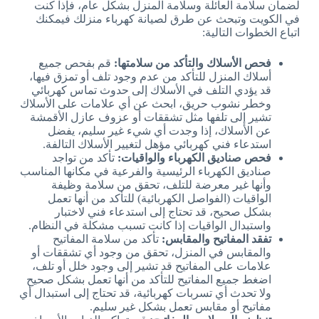
لضمان سلامة العائلة وسلامة المنزل بشكل عام، فإذا كنت
في الكويت وتبحث عن طرق لصيانة كهرباء منزلك فيمكنك
اتباع الخطوات التالية:
فحص الأسلاك والتأكد من سلامتها:
قم بفحص جميع
أسلاك المنزل للتأكد من عدم وجود تلف أو تمزق فيها،
قد يؤدي التلف في الأسلاك إلى حدوث تماس كهربائي
وخطر نشوب حريق، ابحث عن أي علامات على الأسلاك
تشير إلى تلفها مثل تشققات أو عزوف عازل الأقمشة
عن الأسلاك، إذا وجدت أي شيء غير سليم، يفضل
استدعاء فني كهربائي مؤهل لتغيير الأسلاك التالفة.
فحص صناديق الكهرباء والواقيات:
تأكد من تواجد
صناديق الكهرباء الرئيسية والفرعية في مكانها المناسب
وأنها غير معرضة للتلف، تحقق من سلامة وظيفة
الواقيات (الفواصل الكهربائية) للتأكد من أنها تعمل
بشكل صحيح، قد تحتاج إلى استدعاء فني لاختبار
واستبدال الواقيات إذا كانت تسبب مشكلة في النظام.
تفقد المفاتيح والمقابس:
تأكد من سلامة المفاتيح
والمقابس في المنزل، تحقق من وجود أي تشققات أو
علامات على المفاتيح قد تشير إلى وجود خلل أو تلف،
اضغط جميع المفاتيح للتأكد من أنها تعمل بشكل صحيح
ولا تحدث أي تسربات كهربائية، قد تحتاج إلى استبدال أي
مفاتيح أو مقابس تعمل بشكل غير سليم.