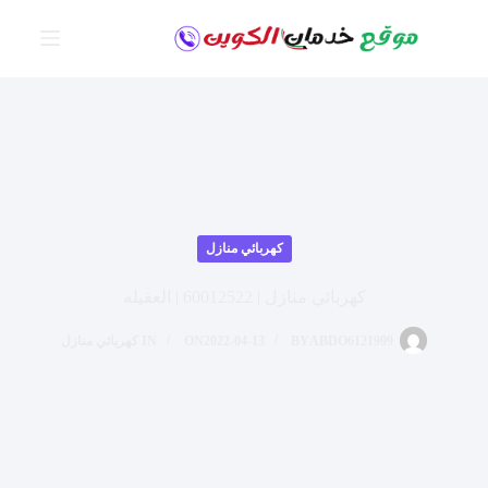
لتجاوز
لى
لمحتوى
كهربائي منازل
كهربائي منازل | 60012522 | العقيله
ABDO6121999
BY
2022-04-13
ON
IN
كهربائي منازل