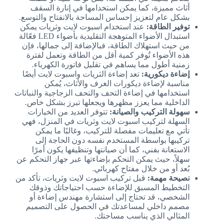
أثاث مميزة، كما يمكن استخدامها في إنارة السقف
بشكل عام لتعزيز إحساس المساحة بالانفتاح والتوسع.
توفير الطاقة:
عند استخدام اسبوت لايت وثريات يمكن
استبدال الأضواء المتوهجة التقليدية بأضواء LED فعّالة
من حيث استهلاك الطاقة، فبالإضافة إلى جمالها، فإن
هذه الأضواء تُوفر كمية أقل من الطاقة وتعمل لفترة
زمنية أطول مما يساهم في تقليل فاتورة الكهرباء.
إضاءة ديكورية:
تعد إضاءة الثريات واسبوت لايت أيضًا
مناسبة لإضاءة ديكورات الغرف والأثاث، يُمكن
استخدامها في إضاءة التحف والتحف الزجاجية والنباتات
الداخلية مما يعزز مظهرها ويجعلها تبرز بشكل خاص.
سهولة التركيب والصيانة:
تتوفر العديد من الخيارات
السهلة لتركيب اسبوت لايت وثريات في المنزل، فهي
تأتي مع تعليمات مفصلة للتركيب، وغالبًا ما يمكن
تركيبها بواسطة المستخدم نفسه دون الحاجة إلى
الاستعانة بفني، كما أن صيانتها وتنظيفها يكون أمرًا
سهلاً، حيث يمكن التحكم بإضاءتها عبر جهاز التحكم عن
بُعد أو من خلال مفتاح كهربائي.
نصيحة مهمة:
قبل تركيب اسبوت لايت وثريات، تأكد من
التخطيط المسبق للإضاءة حسب احتياجاتك وذوقك
الشخصي، قد تحتاج إلى استشارة مهندس إضاءة أو
مصمم داخلي لمساعدتك في الحصول على التصميم
المثالي الذي يناسب مساحتك.