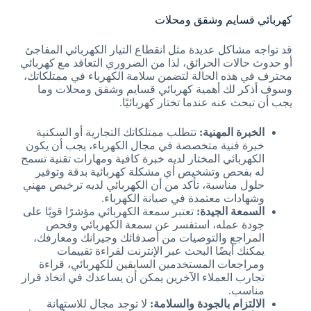
كهربائي قسايم وشقق ومحلات
قد تواجه مشاكل عديدة مثل انقطاع التيار الكهربائي المفاجئ
أو حدوث حالات الحرائق، لذا من الضروري التعاقد مع كهربائي
محترف في هذه الحالة لتضمن سلامة الكهرباء في ممتلكاتك،
وسوف أذكر لك أهمية كهربائي قسايم وشقق ومحلات وما
يجب أن تبحث عنه عندما تختار كهربائيًا.
الخبرة المهنية:
تتطلب ممتلكاتك التجارية أو السكنية
خبرة فنية متخصصة في مجال الكهرباء، يجب أن يكون
الكهربائي المختار لديه خبرة كافية ومهارات تقنية تسمح
له بفحص وتشخيص أي مشكلة كهربائية بدقة وتوفير
حلول مناسبة، تأكد من أن الكهربائي لديه ترخيص مهني
وشهادات معتمدة في صيانة الكهرباء.
السمعة الجيدة:
تعتبر سمعة الكهربائي مؤشرًا قويًا على
جودة عمله، استفسر عن سمعة الكهربائي وفحص
المراجع والتوصيات من أصدقائك وجيرانك ومعارفك،
يمكنك أيضًا البحث عبر الإنترنت لقراءة تقييمات
ومراجعات المستخدمين السابقين للكهربائي، قراءة
تجارب العملاء الآخرين يمكن أن يساعدك في اتخاذ قرار
مناسب.
الالتزام بالجودة والسلامة:
لا توجد مجال للاستهانة