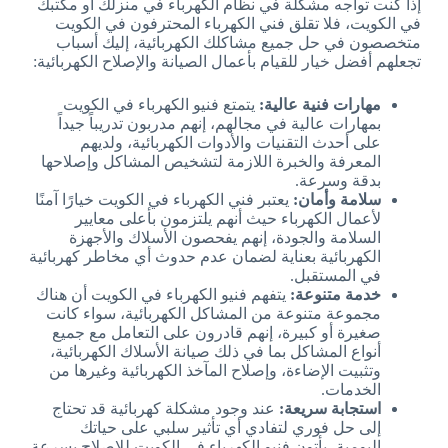
إذا كنت تواجه مشكلة في نظام الكهرباء في منزلك أو مكتبك
في الكويت، فلا تقلق فني الكهرباء المحترفون في الكويت
متخصصون في حل جميع مشاكلك الكهربائية، إليك أسباب
تجعلهم أفضل خيار للقيام بأعمال الصيانة والإصلاح الكهربائية:
مهارات فنية عالية:
يتمتع فنيو الكهرباء في الكويت
بمهارات عالية في مجالهم، إنهم مدربون تدريباً جيداً
على أحدث التقنيات والأدوات الكهربائية، ولديهم
المعرفة والخبرة اللازمة لتشخيص المشاكل وإصلاحها
بدقة وسرعة.
سلامة وأمان:
يعتبر فني الكهرباء في الكويت خيارًا آمنًا
لأعمال الكهرباء حيث أنهم يلتزمون بأعلى معايير
السلامة والجودة، إنهم يفحصون الأسلاك والأجهزة
الكهربائية بعناية لضمان عدم حدوث أي مخاطر كهربائية
في المستقبل.
خدمة متنوعة:
يتفهم فنيو الكهرباء في الكويت أن هناك
مجموعة متنوعة من المشاكل الكهربائية، سواء كانت
صغيرة أو كبيرة، إنهم قادرون على التعامل مع جميع
أنواع المشاكل بما في ذلك صيانة الأسلاك الكهربائية،
وتثبيت الإضاءة، وإصلاح المآخذ الكهربائية وغيرها من
الخدمات.
استجابة سريعة:
عند وجود مشكلة كهربائية قد تحتاج
إلى حل فوري لتفادي أي تأثير سلبي على حياتك
اليومية، يأتون فنيو الكهرباء في الكويت للإصلاح بسرعة