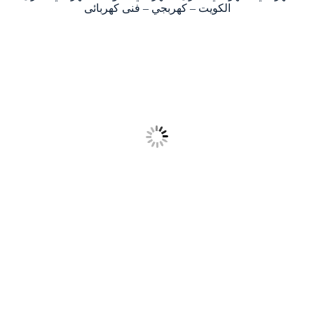
الكويت – كهربجي – فنى كهربائى