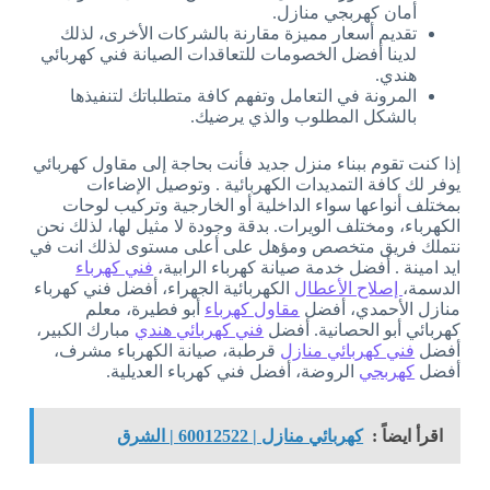
أمان كهربجي منازل.
تقديم أسعار مميزة مقارنة بالشركات الأخرى، لذلك
لدينا أفضل الخصومات للتعاقدات الصيانة فني كهربائي
هندي.
المرونة في التعامل وتفهم كافة متطلباتك لتنفيذها
بالشكل المطلوب والذي يرضيك.
إذا كنت تقوم ببناء منزل جديد فأنت بحاجة إلى مقاول كهربائي
يوفر لك كافة التمديدات الكهربائية . وتوصيل الإضاءات
بمختلف أنواعها سواء الداخلية أو الخارجية وتركيب لوحات
الكهرباء، ومختلف الويرات. بدقة وجودة لا مثيل لها، لذلك نحن
نتملك فريق متخصص ومؤهل على أعلى مستوى لذلك انت في
ايد امينة . أفضل خدمة صيانة كهرباء الرابية،
فني كهرباء
الدسمة،
إصلاح الأعطال
الكهربائية الجهراء، أفضل فني كهرباء
منازل الأحمدي، أفضل
مقاول كهرباء
أبو فطيرة، معلم
كهربائي أبو الحصانية. أفضل
فني كهربائي هندي
مبارك الكبير،
أفضل
فني كهربائي منازل
قرطبة، صيانة الكهرباء مشرف،
أفضل
كهربجي
الروضة، أفضل فني كهرباء العديلية.
اقرأ ايضاً :
كهربائي منازل | 60012522 | الشرق