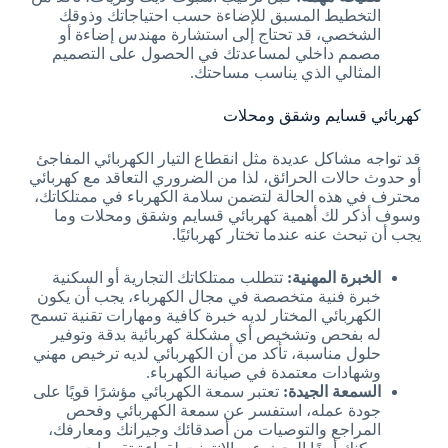
التخطيط المسبق للإضاءة حسب احتياجاتك وذوقك
الشخصي، قد تحتاج إلى استشارة مهندس إضاءة أو
مصمم داخلي لمساعدتك في الحصول على التصميم
المثالي الذي يناسب مساحتك.
كهربائي قسايم وشقق ومحلات
قد تواجه مشاكل عديدة مثل انقطاع التيار الكهربائي المفاجئ
أو حدوث حالات الحرائق، لذا من الضروري التعاقد مع كهربائي
محترف في هذه الحالة لتضمن سلامة الكهرباء في ممتلكاتك،
وسوف أذكر لك أهمية كهربائي قسايم وشقق ومحلات وما
يجب أن تبحث عنه عندما تختار كهربائيًا.
الخبرة المهنية:
تتطلب ممتلكاتك التجارية أو السكنية
خبرة فنية متخصصة في مجال الكهرباء، يجب أن يكون
الكهربائي المختار لديه خبرة كافية ومهارات تقنية تسمح
له بفحص وتشخيص أي مشكلة كهربائية بدقة وتوفير
حلول مناسبة، تأكد من أن الكهربائي لديه ترخيص مهني
وشهادات معتمدة في صيانة الكهرباء.
السمعة الجيدة:
تعتبر سمعة الكهربائي مؤشرًا قويًا على
جودة عمله، استفسر عن سمعة الكهربائي وفحص
المراجع والتوصيات من أصدقائك وجيرانك ومعارفك،