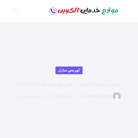
لتجاوز
لى
لمحتوى
كهربجي منازل
كهربائي منازل الجهراء – فني كهربائي هندي/6655997/
ABDO6121999
BY
2022-03-12
ON
IN
كهربجي منازل