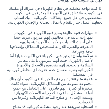
كهربائي الكويت فني كهربائي
إذا كنت تواجه مشكلة في نظام الكهرباء في منزلك أو مكتبك
في الكويت، فلا تقلق فني الكهرباء المحترفون في الكويت
متخصصون في حل جميع مشاكلك الكهربائية، إليك أسباب
تجعلهم أفضل خيار للقيام بأعمال الصيانة والإصلاح الكهربائية:
مهارات فنية عالية:
يتمتع فنيو الكهرباء في الكويت
بمهارات عالية في مجالهم، إنهم مدربون تدريباً جيداً
على أحدث التقنيات والأدوات الكهربائية، ولديهم
المعرفة والخبرة اللازمة لتشخيص المشاكل وإصلاحها
بدقة وسرعة.
سلامة وأمان:
يعتبر فني الكهرباء في الكويت خيارًا آمنًا
لأعمال الكهرباء حيث أنهم يلتزمون بأعلى معايير
السلامة والجودة، إنهم يفحصون الأسلاك والأجهزة
الكهربائية بعناية لضمان عدم حدوث أي مخاطر كهربائية
في المستقبل.
خدمة متنوعة:
يتفهم فنيو الكهرباء في الكويت أن هناك
مجموعة متنوعة من المشاكل الكهربائية، سواء كانت
صغيرة أو كبيرة، إنهم قادرون على التعامل مع جميع
أنواع المشاكل بما في ذلك صيانة الأسلاك الكهربائية،
وتثبيت الإضاءة، وإصلاح المآخذ الكهربائية وغيرها من
الخدمات.
استجابة سريعة:
عند وجود مشكلة كهربائية قد تحتاج