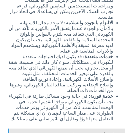
يمكنك أيضًا البحث عبر الإنترنت لقراءة تقييمات
ومراجعات المستخدمين السابقين للكهربائي، قراءة
تجارب العملاء الآخرين يمكن أن يساعدك في اتخاذ قرار
مناسب.
الالتزام بالجودة والسلامة:
لا توجد مجال للاستهانة
بالأمان والجودة عندما يتعلق الأمر بالكهرباء، تأكد من أن
الكهربائي الذي تتعاقد معه يلتزم بالقوانين واللوائح
المحددة للسلامة والكفاءة الكهربائية، يجب أن يكون
لديه معرفة عميقة بالأنظمة الكهربائية ويستخدم المواد
والأدوات المناسبة في عمله.
خدمات متعددة:
قد يكون لديك احتياجات متعددة
للكهرباء في ممتلكاتك، سواء كان ذلك في قسيمة، شقة
أو محل تجاري، يجب أن يتمتع الكهربائي الذي تعاقد معه
بالقدرة على توفير الخدمات المختلفة، مثل تثبيت
وإصلاح الأسلاك الكهربائية، وإعادة توزيع الطاقة،
وإصلاح الإضاءة، وتركيب منافذ التيار الكهربائي، وغيرها
من الخدمات ذات الصلة.
خدمة فورية:
في حالة وجود مشاكل طارئة في الكهرباء
يجب أن يكون الكهربائي متوفرًا لتقديم الخدمة في
الوقت المناسب، تأكد من أن الكهربائي يوفر خدمات
الطوارئ على مدار الساعة لضمان أن أي مشكلة يتم
التعامل معها فورًا وتقليل أي تأثير سلبي على ممتلكاتك.