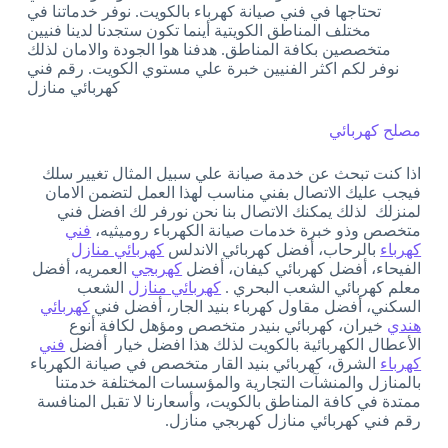
تحتاجها في فني صيانة كهرباء بالكويت. نوفر خدماتنا في
مختلف المناطق الكويتية أينما تكون ستجدنا لدينا فنيين
متخصصين بكافة المناطق. هدفنا هوا الجودة والامان لذلك
نوفر لكم اكثر الفنيين خبرة علي مستوي الكويت. رقم فني
كهربائي منازل
مصلح كهربائي
اذا كنت تبحث عن خدمة صيانة علي سبيل المثال تغيير سلك
فيجب عليك الاتصال بفني مناسب لهذا العمل لتضمن الامان
لمنزلك لذلك يمكنك الاتصال بنا نحن نورفر لك افضل فني
متخصص وذو خبرة خدمات صيانة الكهرباء روميثيه،
فني
كهرباء
بالرحاب، أفضل كهربائي الاندلس
كهربائي منازل
الفيحاء، أفضل كهربائي كيفان، أفضل
كهربجي
العمريه، أفضل
معلم كهربائي الشعب البحري .
كهربائي منازل
الشعب
السكني، أفضل مقاول كهرباء بنيد الجار، أفضل فني
كهربائي
هندي
خيران، كهربائي بنيدر متخصص ومؤهل لكافة أنوع
الأعطال الكهربائية بالكويت لذلك هذا افضل خيار أفضل
فني
كهرباء
الشرق، كهربائي بنيد القار متخصص في صيانة الكهرباء
بالمنازل والمنشآت التجارية والمؤسسات المختلفة خدمتنا
ممتدة في كافة المناطق بالكويت، وأسعارنا لا تقبل المنافسة
رقم فني كهربائي منازل كهربجي منازل.