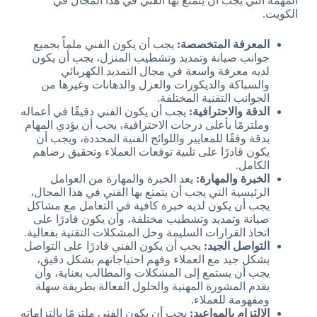
المهمة التي يجب أن يتمتع بها الفني في هذا المجال في
الكويت.
المعرفة المتخصصة:
يجب أن يكون الفني ملماً بجميع
جوانب صيانة وتمديد وتشطيب المنزل، يجب أن يكون
لديه معرفة واسعة في مجال التمديد الكهربائي
والسباكة والديكورات والعزل والدهانات وغيرها من
الجوانب التقنية المختلفة.
الدقة والاحترافية:
يجب أن يكون الفني دقيقًا في أعماله
وملتزمًا بأعلى درجات الاحترافية، يجب أن يؤدي المهام
بدقة وفقًا للمعايير واللوائح الفنية المحددة، ويجب أن
يكون قادرًا على تلبية توقعات العملاء وتحقيق رضاهم
الكامل.
الخبرة والمهارة:
يعد الخبرة والمهارة من العوامل
الرئيسية التي يجب أن يتمتع بها الفني في هذا المجال،
يجب أن يكون لديه خبرة كافية في التعامل مع مشاكل
صيانة وتمديد وتشطيب مختلفة، وأن يكون قادرًا على
اتخاذ القرارات السليمة وحل المشكلات التقنية بفعالية.
التواصل الجيد:
يجب أن يكون الفني قادرًا على التواصل
بشكل جيد مع العملاء وفهم احتياجاتهم بشكل دقيق،
يجب أن يستمع إلى المشكلات والمطالب بعناية، وأن
يقدم المشورة المهنية والحلول الفعالة بطريقة سهلة
ومفهومة للعملاء.
الالتزام بالمواعيد:
يجب أن يكون الفني ملتزمًا بالتزاماته