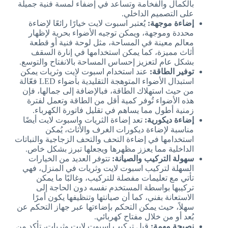
بالكمال والفخامة وتساعد في إضفاء لمسة فنية جميلة
على التصميم الداخلي.
إضاءة موجهة:
يُعتبر اسبوت لايت خيارًا رائعًا لإضاءة
محددة وموجهة، ويمكن توجيه الأضواء بحرية لإظهار
معالم معينة في المساحة، مثل لوحة فنية أو قطعة
أثاث مميزة، كما يمكن استخدامها في إنارة السقف
بشكل عام لتعزيز إحساس المساحة بالانفتاح والتوسع.
توفير الطاقة:
عند استخدام اسبوت لايت وثريات يمكن
استبدال الأضواء المتوهجة التقليدية بأضواء LED فعّالة
من حيث استهلاك الطاقة، فبالإضافة إلى جمالها، فإن
هذه الأضواء تُوفر كمية أقل من الطاقة وتعمل لفترة
زمنية أطول مما يساهم في تقليل فاتورة الكهرباء.
إضاءة ديكورية:
تعد إضاءة الثريات واسبوت لايت أيضًا
مناسبة لإضاءة ديكورات الغرف والأثاث، يُمكن
استخدامها في إضاءة التحف والتحف الزجاجية والنباتات
الداخلية مما يعزز مظهرها ويجعلها تبرز بشكل خاص.
سهولة التركيب والصيانة:
تتوفر العديد من الخيارات
السهلة لتركيب اسبوت لايت وثريات في المنزل، فهي
تأتي مع تعليمات مفصلة للتركيب، وغالبًا ما يمكن
تركيبها بواسطة المستخدم نفسه دون الحاجة إلى
الاستعانة بفني، كما أن صيانتها وتنظيفها يكون أمرًا
سهلاً، حيث يمكن التحكم بإضاءتها عبر جهاز التحكم عن
بُعد أو من خلال مفتاح كهربائي.
نصيحة مهمة:
قبل تركيب اسبوت لايت وثريات، تأكد من