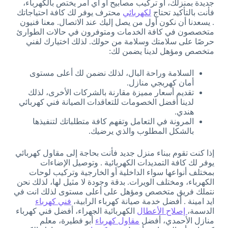
جديدة بمنزلك، أو تركيب مصابيح أو أي أمر يختص بالكهرباء،
فأنت بالتأكيد تحتاج
لكهربائي
محترف يوفر لك كافة احتياجاتك
. يسعدنا أن نكون أول من يصل إليك عند الاتصال. معنا فنيون
متخصصون في كافة الخدمات ومتوفرون في حالات الطوارئ
حرصًا على سلامتك وسلامة من حولك. لذلك اختيارك لفني
متخصص ومؤهل لدينا يضمن لك:
السلامة وراحة البال، لذلك نضمن لك أعلى مستوى
أمان كهربجي منازل.
تقديم أسعار مميزة مقارنة بالشركات الأخرى، لذلك
لدينا أفضل الخصومات للتعاقدات الصيانة فني كهربائي
هندي.
المرونة في التعامل وتفهم كافة متطلباتك لتنفيذها
بالشكل المطلوب والذي يرضيك.
إذا كنت تقوم ببناء منزل جديد فأنت بحاجة إلى مقاول كهربائي
يوفر لك كافة التمديدات الكهربائية . وتوصيل الإضاءات
بمختلف أنواعها سواء الداخلية أو الخارجية وتركيب لوحات
الكهرباء، ومختلف الويرات. بدقة وجودة لا مثيل لها، لذلك نحن
نتملك فريق متخصص ومؤهل على أعلى مستوى لذلك انت في
ايد امينة . أفضل خدمة صيانة كهرباء الرابية،
فني كهرباء
الدسمة،
إصلاح الأعطال
الكهربائية الجهراء، أفضل فني كهرباء
منازل الأحمدي، أفضل
مقاول كهرباء
أبو فطيرة، معلم