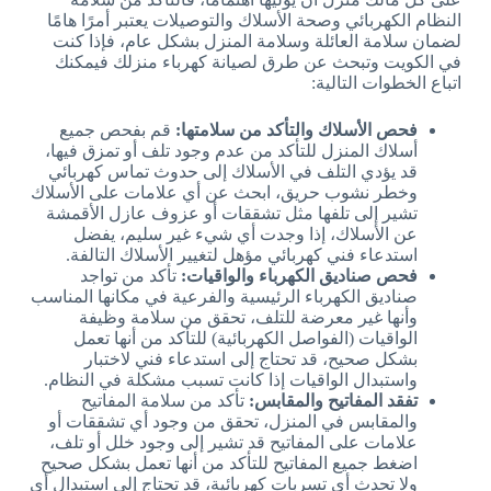
النظام الكهربائي وصحة الأسلاك والتوصيلات يعتبر أمرًا هامًا
لضمان سلامة العائلة وسلامة المنزل بشكل عام، فإذا كنت
في الكويت وتبحث عن طرق لصيانة كهرباء منزلك فيمكنك
اتباع الخطوات التالية:
فحص الأسلاك والتأكد من سلامتها:
قم بفحص جميع
أسلاك المنزل للتأكد من عدم وجود تلف أو تمزق فيها،
قد يؤدي التلف في الأسلاك إلى حدوث تماس كهربائي
وخطر نشوب حريق، ابحث عن أي علامات على الأسلاك
تشير إلى تلفها مثل تشققات أو عزوف عازل الأقمشة
عن الأسلاك، إذا وجدت أي شيء غير سليم، يفضل
استدعاء فني كهربائي مؤهل لتغيير الأسلاك التالفة.
فحص صناديق الكهرباء والواقيات:
تأكد من تواجد
صناديق الكهرباء الرئيسية والفرعية في مكانها المناسب
وأنها غير معرضة للتلف، تحقق من سلامة وظيفة
الواقيات (الفواصل الكهربائية) للتأكد من أنها تعمل
بشكل صحيح، قد تحتاج إلى استدعاء فني لاختبار
واستبدال الواقيات إذا كانت تسبب مشكلة في النظام.
تفقد المفاتيح والمقابس:
تأكد من سلامة المفاتيح
والمقابس في المنزل، تحقق من وجود أي تشققات أو
علامات على المفاتيح قد تشير إلى وجود خلل أو تلف،
اضغط جميع المفاتيح للتأكد من أنها تعمل بشكل صحيح
ولا تحدث أي تسربات كهربائية، قد تحتاج إلى استبدال أي