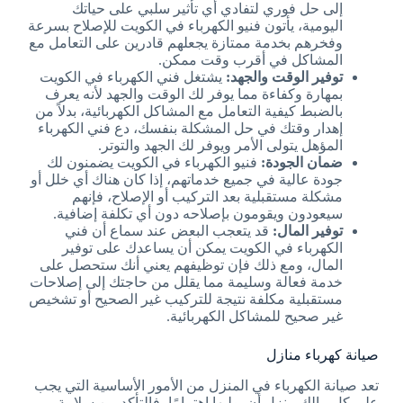
إلى حل فوري لتفادي أي تأثير سلبي على حياتك
اليومية، يأتون فنيو الكهرباء في الكويت للإصلاح بسرعة
وفخرهم بخدمة ممتازة يجعلهم قادرين على التعامل مع
المشاكل في أقرب وقت ممكن.
توفير الوقت والجهد:
يشتغل فني الكهرباء في الكويت
بمهارة وكفاءة مما يوفر لك الوقت والجهد لأنه يعرف
بالضبط كيفية التعامل مع المشاكل الكهربائية، بدلاً من
إهدار وقتك في حل المشكلة بنفسك، دع فني الكهرباء
المؤهل يتولى الأمر ويوفر لك الجهد والتوتر.
ضمان الجودة:
فنيو الكهرباء في الكويت يضمنون لك
جودة عالية في جميع خدماتهم، إذا كان هناك أي خلل أو
مشكلة مستقبلية بعد التركيب أو الإصلاح، فإنهم
سيعودون ويقومون بإصلاحه دون أي تكلفة إضافية.
توفير المال:
قد يتعجب البعض عند سماع أن فني
الكهرباء في الكويت يمكن أن يساعدك على توفير
المال، ومع ذلك فإن توظيفهم يعني أنك ستحصل على
خدمة فعالة وسليمة مما يقلل من حاجتك إلى إصلاحات
مستقبلية مكلفة نتيجة للتركيب غير الصحيح أو تشخيص
غير صحيح للمشاكل الكهربائية.
صيانة كهرباء منازل
تعد صيانة الكهرباء في المنزل من الأمور الأساسية التي يجب
على كل مالك منزل أن يوليها اهتمامًا، فالتأكد من سلامة