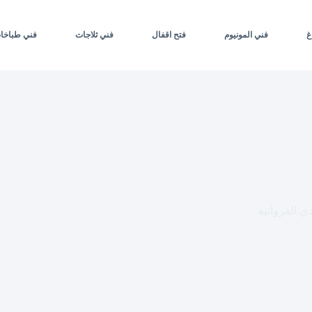
غ
فني المونيوم
فتح اقفال
فني ثلاجات
فني طباخا