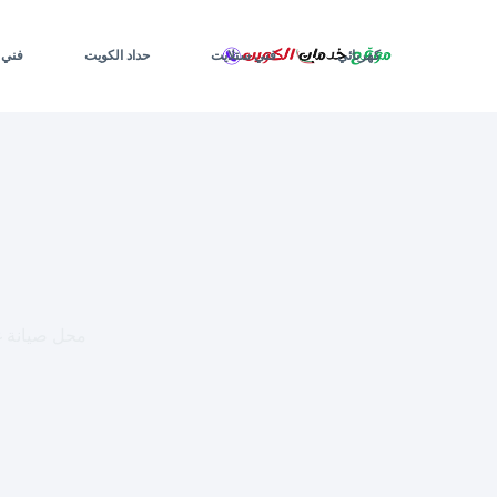
لتجاوز
لى
لمحتوى
كهربائي
فني ستلايت
حداد الكويت
فني 
محل صيانة غسالات الفروانية / 55431