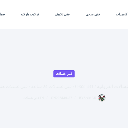
كاميرات
فني صحي
فني تكييف
تركيب باركيه
صبا
فني غسلات
696 / فني غسالات 24 ساعة / فني غسلات هندي الفروانية
SAMAR
BY
2024-01-27
ON
IN
فني غسلات