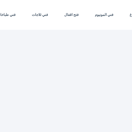
غ
فني المونيوم
فتح اقفال
فني ثلاجات
فني طباخا