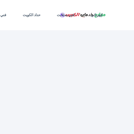
لتجاوز
لى
لمحتوى
كهربائي
فني ستلايت
حداد الكويت
فني 