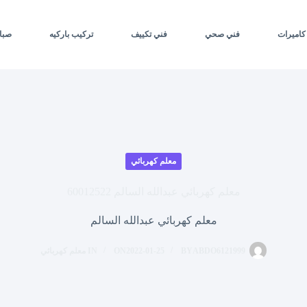
كاميرات
فني صحي
فني تكييف
تركيب باركيه
صبا
معلم كهربائي
معلم كهربائي عبدالله السالم 60012522
معلم كهربائي عبدالله السالم
ABDO6121999
BY
2022-01-25
ON
IN
معلم كهربائي