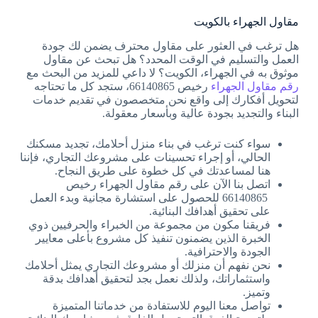
مقاول الجهراء بالكويت
هل ترغب في العثور على مقاول محترف يضمن لك جودة
العمل والتسليم في الوقت المحدد؟ هل تبحث عن مقاول
موثوق به في الجهراء، الكويت؟ لا داعي للمزيد من البحث مع
رقم مقاول الجهراء
رخيص 66140865، ستجد كل ما تحتاجه
لتحويل أفكارك إلى واقع نحن متخصصون في تقديم خدمات
البناء والتجديد بجودة عالية وبأسعار معقولة.
سواء كنت ترغب في بناء منزل أحلامك، تجديد مسكنك
الحالي، أو إجراء تحسينات على مشروعك التجاري، فإننا
هنا لمساعدتك في كل خطوة على طريق النجاح.
اتصل بنا الآن على رقم مقاول الجهراء رخيص
66140865 للحصول على استشارة مجانية وبدء العمل
على تحقيق أهدافك البنائية.
فريقنا مكون من مجموعة من الخبراء والحرفيين ذوي
الخبرة الذين يضمنون تنفيذ كل مشروع بأعلى معايير
الجودة والاحترافية.
نحن نفهم أن منزلك أو مشروعك التجاري يمثل أحلامك
واستثماراتك، ولذلك نعمل بجد لتحقيق أهدافك بدقة
وتميز.
تواصل معنا اليوم للاستفادة من خدماتنا المتميزة