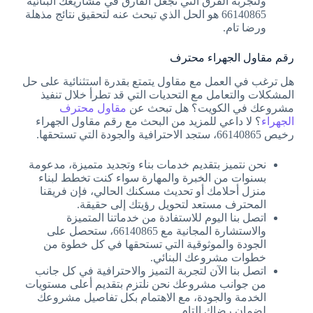
ولتجربة الفرق التي تجعل الفارق في مشاريعك البنائية
66140865 هو الحل الذي تبحث عنه لتحقيق نتائج مذهلة
ورضا تام.
رقم مقاول الجهراء محترف
هل ترغب في العمل مع مقاول يتمتع بقدرة استثنائية على حل
المشكلات والتعامل مع التحديات التي قد تطرأ خلال تنفيذ
مشروعك في الكويت؟ هل تبحث عن
مقاول محترف
الجهراء
؟ لا داعي للمزيد من البحث مع رقم مقاول الجهراء
رخيص 66140865، ستجد الاحترافية والجودة التي تستحقها.
نحن نتميز بتقديم خدمات بناء وتجديد متميزة، مدعومة
بسنوات من الخبرة والمهارة سواء كنت تخطط لبناء
منزل أحلامك أو تحديث مسكنك الحالي، فإن فريقنا
المحترف مستعد لتحويل رؤيتك إلى حقيقة.
اتصل بنا اليوم للاستفادة من خدماتنا المتميزة
والاستشارة المجانية مع 66140865، ستحصل على
الجودة والموثوقية التي تستحقها في كل خطوة من
خطوات مشروعك البنائي.
اتصل بنا الآن لتجربة التميز والاحترافية في كل جانب
من جوانب مشروعك نحن نلتزم بتقديم أعلى مستويات
الخدمة والجودة، مع الاهتمام بكل تفاصيل مشروعك
لضمان رضاك التام.