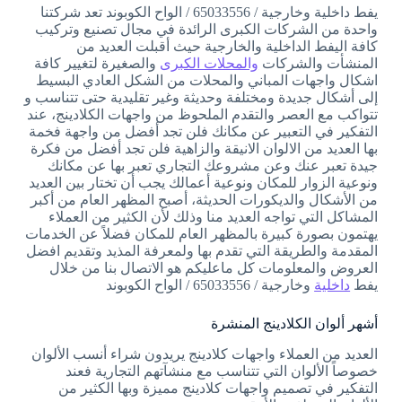
يفط داخلية وخارجية / 65033556 / الواح الكوبوند تعد شركتنا
واحدة من الشركات الكبرى الرائدة في مجال تصنيع وتركيب
كافة اليفط الداخلية والخارجية حيث أقبلت العديد من
المنشأت والشركات
والمحلات الكبرى
والصغيرة لتغيير كافة
اشكال واجهات المباني والمحلات من الشكل العادي البسيط
إلى أشكال جديدة ومختلفة وحديثة وغير تقليدية حتى تتناسب و
تتواكب مع العصر والتقدم الملحوظ من واجهات الكلادينج، عند
التفكير في التعبير عن مكانك فلن تجد أفضل من واجهة فخمة
بها العديد من الالوان الانيقة والزاهية فلن تجد أفضل من فكرة
جيدة تعبر عنك وعن مشروعك التجاري تعبر بها عن مكانك
ونوعية الزوار للمكان ونوعية أعمالك يجب أن تختار بين العديد
من الأشكال والديكورات الحديثة، أصبح المظهر العام من أكبر
المشاكل التي تواجه العديد منا وذلك لأن الكثير من العملاء
يهتمون بصورة كبيرة بالمظهر العام للمكان فضلاً عن الخدمات
المقدمة والطريقة التي تقدم بها ولمعرفة المذيد وتقديم افضل
العروض والمعلومات كل ماعليكم هو الاتصال بنا من خلال
يفط
داخلية
وخارجية / 65033556 / الواح الكوبوند
أشهر ألوان الكلادينج المنشرة
العديد من العملاء واجهات كلادينج يريدون شراء أنسب الألوان
خصوصاً الألوان التي تتناسب مع منشآتهم التجارية فعند
التفكير في تصميم واجهات كلادينج مميزة وبها الكثير من