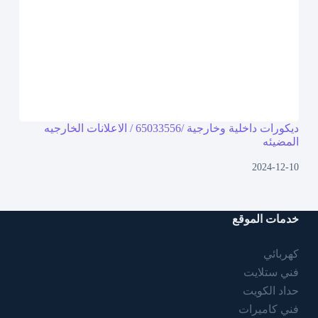
ديكورات داخلية وخارجية /65033556 / الاعلانات الخارجيه
المضيئه
2024-12-10
خدمات الموقع
كهربائي
فني ستلايت
حداد الكويت
فني كاميرات