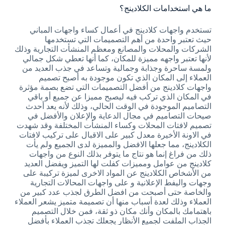
ما هي استخدامات الكلادينج؟
تستخدم واجهات كلادينج في أعمال كساء واجهات المباني
حيث تعتبر واحدة من أهم التصميمات التي تستخدمها
الشركات والمحلات والمصانع ومعظم المنشأت التجارية وذلك
لأنها تعتبر واجهه مميزة للمكان، كما أنها تعطي شكل جمالي
ولمسة ساحرة وجذابة وجمالية وتساعد في جذب العديد من
العملاء إلى المكان الذي تكون موجودة به أصبح تصميم
واجهات كلادينج من أفضل التصميمات التي تضع بصمة مؤثرة
في المكان الذي تركب فيه ليصبح مميزا عن جميع أو باقي
التصاميم الموجودة في الوقت الحالي، وذلك لأنه يعد أحدث
صيحات التصاميم في مجال الدعاية والإعلان والأفضل في
تصميم لافتات المحلات وكساء المنشأت المختلفة وقد شهدت
في الاونة الأخيرة معدل كبير على الاقبال على تركيب لافتات
الكلادينج، مما جعلها الافضل والمميزة لدى الجميع ولم يأت
ذلك من فراغ إنما هو نتاج ما يتوفر بذلك النوع من واجهات
كلادينج من عوامل ومميزات كفلت لها التميز ويفضل العديد
من الأشخاص الكلادينج عن المواد الاخرى لميزة تركيبة على
وجهات واليفط الإعلانية و على واجهات المحالات التجارية
والخاصة حتى أصبحت من افضل الطرق لجذب عدد كبير من
العملاء وذلك لعدة أسباب منها أن تصميمة متميز يشعر العملاء
باهتمامك بالمكان وأنك مكان ذو ثقة، فمن خلال التصميم
الجذاب الملفت لجميع الأنظار يجعلك تجذب العملاء بأفضل