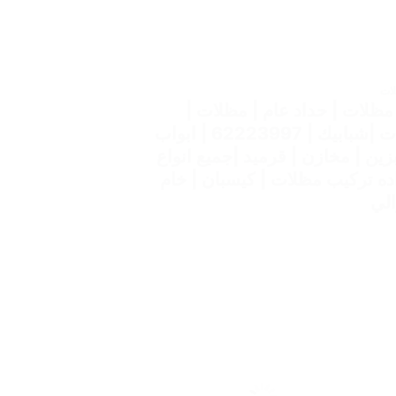
لات
مظلات | حداد عام | مظلات |
شبرات |شبابيك | 62223997 | ابواب
بزين | مخازن | قرميد |جميع انواع
ده تركيب مظلات | كيسبان | خام
لي