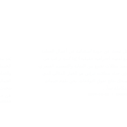
ل تبحث عن جودة استثنائية في أعمال الحدادة
ع لمسة احترافية حقيقية؟ إذا كنت ترغب في
يُعد م
نفيذ مظلات تجمع بين المتانة والتصميم العصري،
الخدما
إن حداد مظلات ايراني هو الخيار المثالي الذي
والتجا
منحك نتائج تفوق التوقعات. نحن نقدم خدمات
الجمال
تكاملة تبدأ…
نتحدث 
2024-03-05
SAMA
عن خد
SAMAR