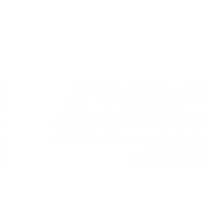
إذا كنت تسعى لإضافة لمسة عملية وأنيقة
ه
لمساحتك الخارجية، فإن اختيار حداد مظلات
م
محترف هو القرار الذكي الذي يضمن لك الجمع
ت
بين الجودة والمتانة والشكل الجمالي في آنٍ واحد.
ف
لم تعد المظلات مجرد وسيلة للحماية من أشعة
ي
الشمس أو الأمطار،…
م
R
2024-03-05
SAMAR