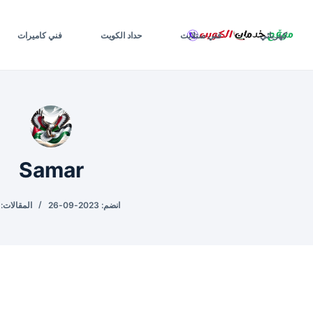
لتجاوز
لى
كهربائي
فني ستلايت
حداد الكويت
فني كاميرات
لمحتوى
Samar
انضم: 2023-09-26
المقالات: 645