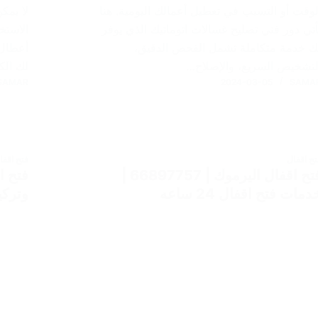
لوقت أو التسبب في تعطيل أعمالك اليومية. هنا
لا يمك
أتي دور فني تصليح غسالات اتوماتيك الذي يوفر
الاستخ
ك خدمة متكاملة تشمل الفحص الدقيق،
أعطال 
لتشخيص السريع، والإصلاح…
لك الك
SAMAR
2024-03-05
SAMA
تح اقفال
فتح اقفا
فتح اقفال اليرموك | 66897757 |
دمات فتح اقفال 24 ساعه
وتركي