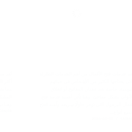
ُعد خدمات فتح الأقفال من أهم الخدمات الطارئة
تُعد م
لتي يحتاجها الكثير من الأشخاص في حياتهم
أكثر ا
ليومية، خاصة عند فقدان المفاتيح أو انغلاق
مما يت
لأبواب بشكل مفاجئ. وهنا تأتي أهمية خدمة فتح
المشكل
قفال اليرموك التي توفر حلولًا سريعة وآمنة لفتح
وهنا ت
SAMAR
ميع أنواع…
2024-03-05
SAMA