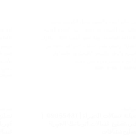
ي عالم البناء والتشييد داخل الكويت، يبحث
لكثير من العملاء عن التوازن بين الجودة العالية
تُعد خ
التكلفة المناسبة، وهنا تظهر أهمية اختيار مقاول
الأساس
لجهراء رخيص يقدم خدمات احترافية تجمع بين
ترميم 
لخبرة والدقة والسعر الاقتصادي. فالمقاول
فمع ال
لناجح لا يقتصر دوره على تنفيذ…
الأحمد
2024-03-05
SAMA
مقاولا
SAMAR
ني غسلات
فني غسل
صيانة غسالات الجهراء | 69655431 |
ني تصليح غسالات اتوماتيك الجهراء
كهربا
صليح نشافات
غسال