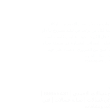
دمات مقاولات صباح الاحمد من الركائز
ية لكل من يرغب في تنفيذ مشروع بناء أو
داخل الكويت بجودة عالية وتكلفة مناسبة.
تطور العمراني المتسارع في منطقة صباح
، أصبح من الضروري الاعتماد على جهة
ت تمتلك الخبرة…
2024-03-05
ات
تصليح غسالات الاحمدي | 69655431 |
ئي غسالات | صيانة غسالات | فني
ات ونشافات