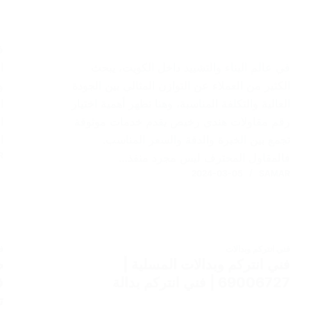
ف
في عالم البناء والتشييد داخل الكويت، يبحث
ا
الكثير من العملاء عن التوازن المثالي بين الجودة
و
العالية والتكلفة المناسبة، وهنا تظهر أهمية اختيار
ا
رقم مقاولات هندي رخيص يقدم خدمات موثوقة
ا
تجمع بين الخبرة والدقة والسعر المناسب.
ا
R
فالمقاول المحترف ليس مجرد منفذ…
2024-03-05
SAMAR
فني انتركم وبدالات
ف
فني انتركم وبدالات المسلية |
69006727 | فني انتركم بدالة
ف
ت