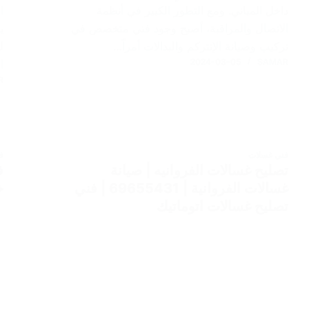
داخل المباني. ومع التطور الكبير في أنظمة
ا
الاتصال والمراقبة، أصبح وجود فني متخصص في
ي
تركيب وصيانة الإنتركم والبدالات أمراً…
ل
2024-03-05
SAMAR
ا
R
فني غسلات
ف
تصليح غسالات الفروانيه | صيانة
غسالات الفروانية | 69655431 | فني
خ
تصليح غسالات اتوماتيك