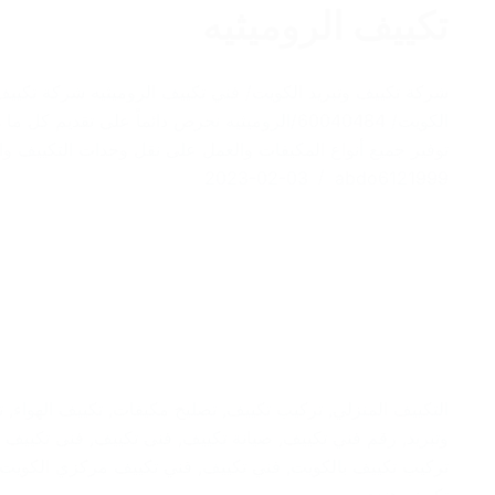
تكييف الروميثيه
شركة تكييف وتبريد الكويت/ فني تكييف الروميثيه شركة تكييف
الكويت/ 60040484/الروميثيه نحرص دائماً على تقدي
توفير جميع أنواع المكيفات والعمل على نقل وحدات التكييف وال
2023-02-03
abdo6121999
التكييف المنزلي
,
تركيب تكييف
,
تصليح مكيفات
,
تكييف الهواء
,
ت
وتبريد
,
رقم فني تكييف
,
صيانة تكييف
,
فنى تكييف
,
فنى تكييف 
تركيب تكييف بالكويت
,
فني تكييف
,
فني تكييف مركزي الكويت
تكييف هندي