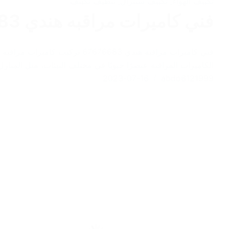
تكييف الهواء
,
تكييف سنترال
,
تنظيف تكييف
فني كاميرات مراقبه هندي 67676683 تركيب كاميرات مراقبه هندي
فني كاميرات مراقبه هندي 76683
الكاميرات المراقبة عنصرًا حيويًا في مختلف البيئات، مثل المن
2023-07-16
abdo6121999