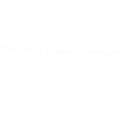
التكييف المنزلي
,
تركيب تكييف
,
تصليح مكيفات
,
تكييف الهواء
,
ت
وتبريد
,
رقم فني تكييف
,
صيانة تكييف
,
فنى تكييف
,
فنى تكييف 
تركيب تكييف بالكويت
,
فني تكييف
,
فني تكييف مركزي الكويت
تكييف هندي
,
مهندس تكييف
,
نقل وحدات التكييف
,
وحدات التكي
فني صيانة تكييف/ 66141669 / الفيحاء
فني صيانة تكييف/ الفيحاء سعى دائماً إلى تقديم مجموعة متعدد
جميع المشاكل التي تواجه العملاء في التعامل مع المكيفات والع
تتناسب مع جميع العملاء وإصلاح أنظمة التبريد والقيام بتأمين…
2023-02-03
abdo6121999