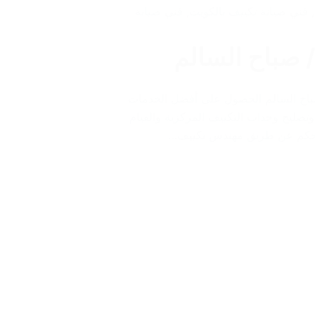
,
فني صيانة تكييف بالكويت
,
فني صيانة
كييف/ صباح السالم مهندس تكييف/60040484/ صباح السالم الحصول على أفضل الخدمات
وتصليح وحدات التكييف المركزية والقيام
 التحكم عن طريق مهندس تكييف…