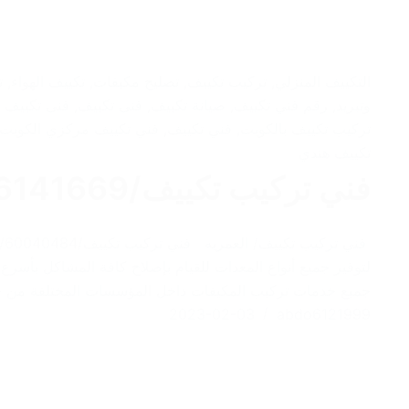
التكييف المنزلي
,
تركيب تكييف
,
تصليح مكيفات
,
تكييف الهواء
,
ت
وتبريد
,
رقم فني تكييف
,
صيانة تكييف
,
فنى تكييف
,
فنى تكييف 
تركيب تكييف بالكويت
,
فني تكييف
,
فني تكييف مركزي الكويت
تكييف هندي
فني تركيب تكييف/66141669/ العمريه
لتوفير جميع أنواع المعدات للقيام بإصلاح كافة المشاكل بأسر
جميع خدمات تركيب المكيفات داخل المؤسسات المختلفة من 
2023-02-03
abdo6121999