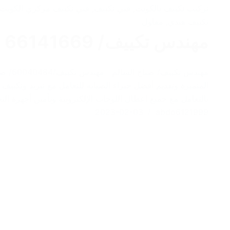
تركيب تكييف بالكويت
,
فني تكييف
,
فني تكييف مركزي الكويت
تكييف هندي
,
مقاول
مهندس تكييف/ 66141669 / صباح السالم
مهندس ت
المتميزة وتقديم أفضل خبراء الصيانه للتعامل مع تبريد وتكييف 
بالتعامل مع جميع اعطال اللوحات الإلكترونية وتأمين أجهزة
2023-02-03
abdo6121999