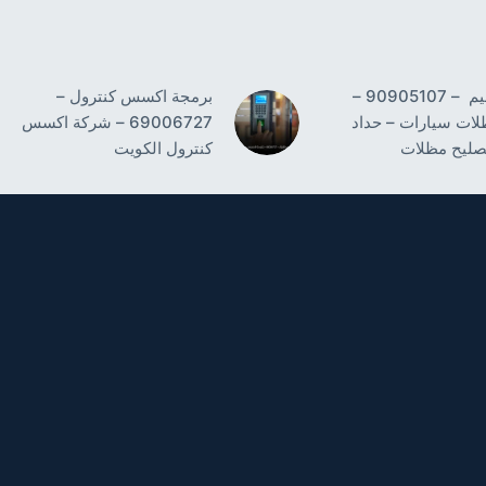
حداد النسيم – 90905107 –
برمجة اكسس كنترول –
لات سيارات – حداد
69006727 – شركة اكسس
صليح مظلات
كنترول الكويت