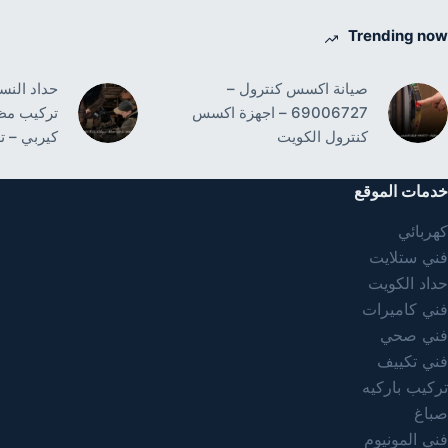
Trending now
صيانة اكسس كنترول –
69006727 – اجهزة اكسس
تركيب مظ
كنترول الكويت
كيربي – ت
خدمات الموقع
كهربائي
فني ستلايت
حداد الكويت
فني كاميرات
فني صحي
فني تكييف
تركيب باركيه
صباغ
فني المونيوم