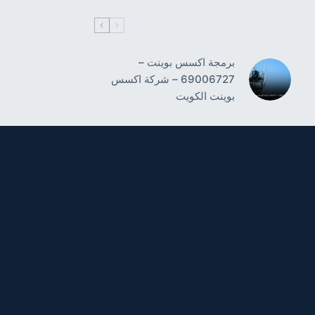
برمجة اكسس بوينت –
69006727 – شركة اكسس
بوينت الكويت