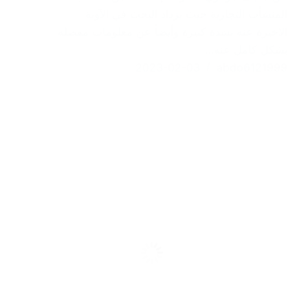
المنشأت التجارية حيث يزداد البحث في الآونة
الاخيرة عنه بشدة كبيرة وأيضاً عن معلومات مفصله
بشكل كامل عنه…
2023-02-03
abdo6121999