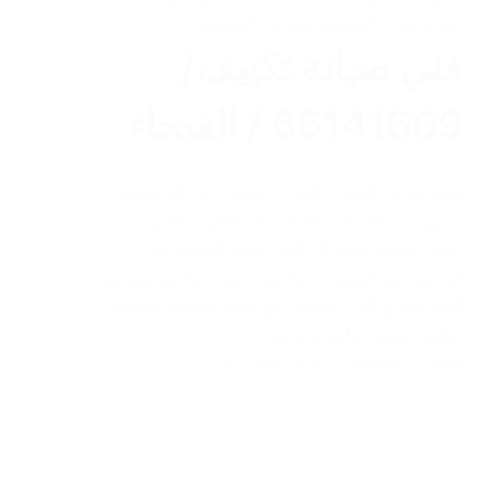
نقل وحدات التكييف
,
وحدات التكييف
فني صيانة تكييف/
66141669 / الفيحاء
فني صيانة تكييف/ الفيحاء سعى دائماً إلى تقديم
مجموعة متعددة بكافة خدمات الصيانة الدورية
إصلاح جميع المشاكل التي تواجه العملاء في
التعامل مع المكيفات والعمل على إصلاحها وتقديم
أجود الأنواع التي تتناسب مع جميع العملاء وإصلاح
أنظمة التبريد والقيام بتأمين…
2023-02-03
abdo6121999