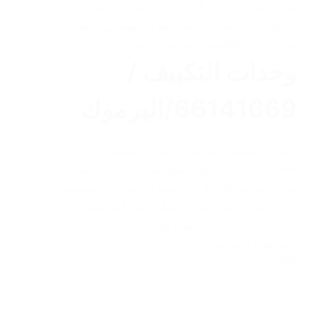
فني تكييف مركزي الكويت
,
فني صيانة تكييف
بالكويت
,
فني صيانة تكييف هندي
,
مهندس تكييف
,
نقل وحدات التكييف
,
وحدات التكييف
وحدات التكييف /
66141669/اليرموك
وحدات التكييف /اليرموك وحدات التكييف /
60040484 /اليرموك أصبح فني وحدات التكييف
من الأشخاص التي لا غنى عنها في منزلنا وخصوصاً
عند أرتفاع درجة الحرارة بشكل كبير في فصل
الصيف، يكون مكيف الهواء هو أفضل حل للحصول
على هواء نقي يشعرك…
2023-02-02
abdo6121999