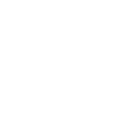
تركيب وحدادت تكييف/ نقل وحدات تكييف / خدمة
تكييف فني نقل وتركيب وحدادت تكييف شركتنا
بتقديمها من خلال فنيين محترفين يقوموا باصلاح
جميع المشاكل والأعطال التي تواجه العملاء وتعد
خدمة التكييف والتبريد من أهم الخدمات التي يجب
عليك الحصول عليها،…
2023-02-02
abdo6121999