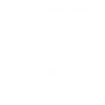
عناء…
2023-02-02
abdo6121999