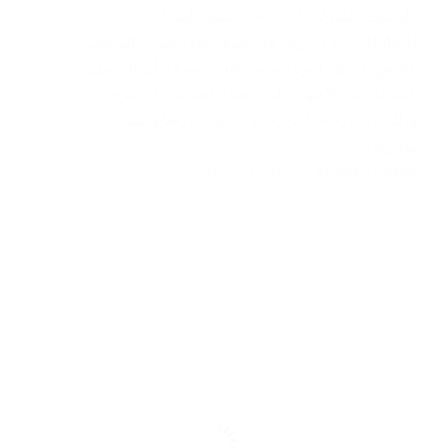
التكييف المنزلي / الرقه التكييف المنزلي
/60040484 / الرقه هل تقوم بعمل صيانة للمكيف
الخاص بك كل فترة؟ يجب عليك معرفة أن التكييف
المنزلي من الأجهزة التي تحتاج لصيانة كل فترة
وذلك لان درجة الحرارة تزداد في الارتفاع بشكل
ملحوظ…
2023-02-02
abdo6121999