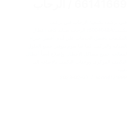
66141669 / الرحاب
فني تركيب تكييف/ الرحاب فني تركيب
تكييف/60040484/ الرحاب صيانة كافة أعطال
المكيفات بأفضل الخدمات على أيدى أفضل خبراء
الصيانة والتركيب كما إننا نقوم بتوفير جميع الحلول
لمعالجة جميع مشاكل الأعطال وإصلاح أيضاً أعطال
التكييف المركزي ووحدات التكييف بالاضافة إلى
تعبئة…
2023-02-03
abdo6121999