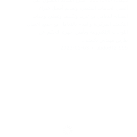
تكييف/60040484/ صباح السالم الحصول على
أفضل الخدمات المتميزة وتقديم أفضل خبراء
الصيانه للتعامل مع تبريد وتكييف وتصليح وحدات
التكييف المركزية والقيام بالتعامل مع جميع اعطال
اللوحات الإلكترونية وتأمين أجهزة التحكم عن
طريق مهندس تكييف…
2023-02-03
abdo6121999