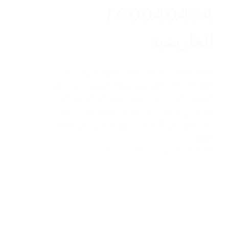
60040484 /
العارضية
تصليح مكيفات / العارضية تصليح مكيفات /
60040484 / العارضية تصليح المكيفات من أهم
العوامل التي تجعلك تقوم باستخدام المكيف لوقت
طويل دون حدوث أي مشاكل فعند حدوث عطل
كبير تنتظر الى أكبر فترة ممكنة لكي يتم إصلاح
العطل…
2023-02-02
abdo6121999