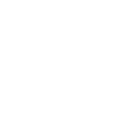
التبريد عبر نقل وحدات تكييف الشاميه…
2023-02-03
abdo6121999