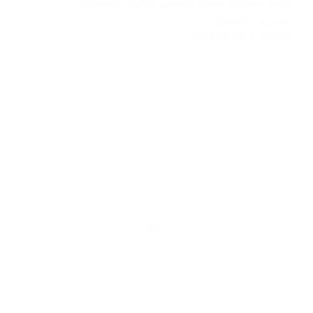
خدمة متكاملة تشمل الفحص الدقيق، التشخيص
السريع، والإصلاح…
2024-03-05
SAMAR