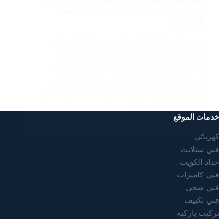
فني غسالات 24 ساعة / فني غسلات هندي
الفروانية
يعد محل صيانة غسالات الفروانية الخيار المناسب
لكل من يبحث عن خدمة صيانة موثوقة تضمن
إعادة الغسالة إلى أفضل أداء ممكن دون الحاجة
إلى استبدالها أو تحمل تكاليف مرتفعة. نحن نوفر
خدمات متخصصة تشمل فحص الغسالات وتشخيص
الأعطال بدقة باستخدام…
خدمات الموقع
2024-01-27
SAMAR
كهربائي
فني ستلايت
حداد الكويت
فني كاميرات
فني صحي
فني تكييف
تركيب باركيه