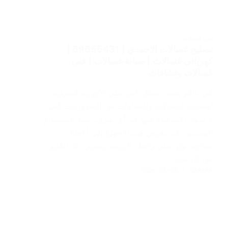
فني غسلات
تصليح غسالات الاحمدي | 69655431 |
كهربائي غسالات | صيانة غسالات | فني
غسالات ونشافات
في عالم يعتمد بشكل كبير على الأجهزة المنزلية،
أصبحت الغسالات والنشافات من الضروريات التي
لا يمكن الاستغناء عنها في أي منزل. ومع الاستخدام
المستمر، قد تتعرض هذه الأجهزة إلى أعطال
مفاجئة تؤثر على راحتك اليومية وتسبب لك الكثير
من الإزعاج.…
2024-03-05
SAMAR