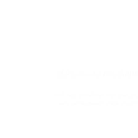
بائي هندي ميناء عبد الله/ 60012522 / مقاول كهرباء / تركيب جميع انواع
ئي هندي ميناء عبد الله الذي يقوم بكافة
 الأجهزة والمعدات المستخدمة في تركيب