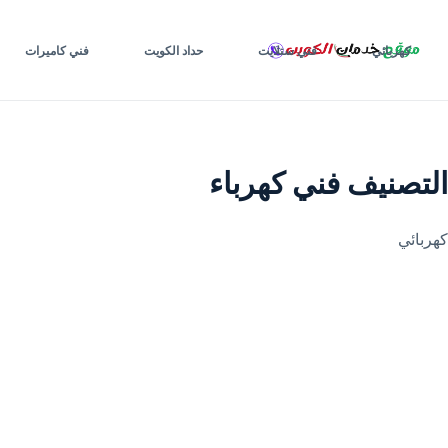
لتجاوز
لى
كهربائي
فني ستلايت
حداد الكويت
فني كاميرات
لمحتوى
التصنيف
فني كهرباء
كهربائي