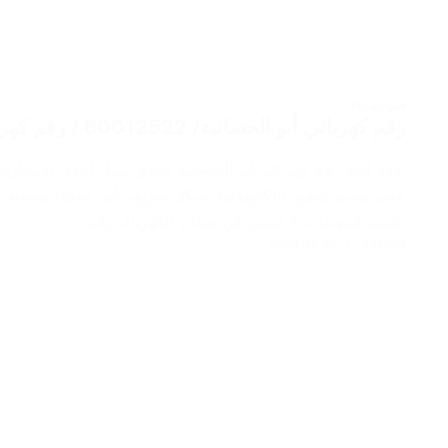
فني كهرباء
رقم كهربائي أبو الحصانية/ 60012522 / رقم كهربائي منازل / فني كهربائي
نقدم لكم رقم كهربائي أبو الحصانية والذي يمثل إحدى الابتكارات
عصر يتسم بتطور التكنولوجيا بشكل سريع، يأتي حديثنا ليسلط ال
بتقديم إسهامات لا تُنسى في ميدان الكهرباء. رقم…
2023-11-23
SAMAR