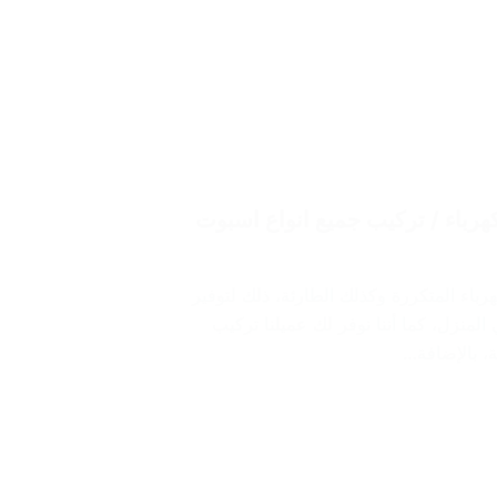
القرين/ 60012522 / مقاول كهرباء / تركيب جميع انواع اسبوت
باء المتكررة وكذلك الطارئة، ذلك لتوفير
لمنزل، كما أننا نوفر لك عميلنا تركيب
ة، بالإضافة…