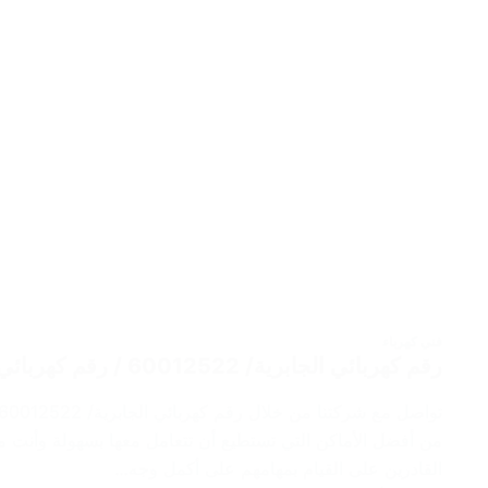
فني كهرباء
رقم كهربائي الجابرية/ 60012522 / رقم كهربائي منازل / فني كهربائي
من أفضل الأماكن التي تستطيع أن تتعامل معها بسهولة وأنت مط
القادرين على القيام بمهامهم على أكمل وجه…