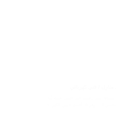
تواصل مع شركتنا من خلال رقم كهربائي الجابرية/ 60012522 وسوف نلبي رغبتك على الفور، حيث أننا
مئن لأننا نوفر لك أفضل فنيين الكهرباء