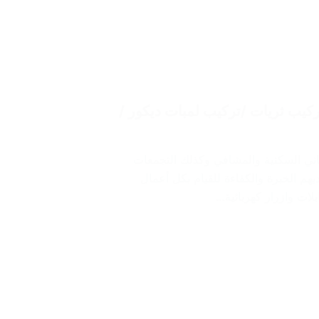
ي كهربائي صباح السالم/ 60012522 / تركيب ثريات /تركيب لمبات ديكور /
اني السكنية والمشافي وكذلك التجمعات
هم الخبرة والكفاءة للقيام بكل أعمال
لات وازرار كهربائية…