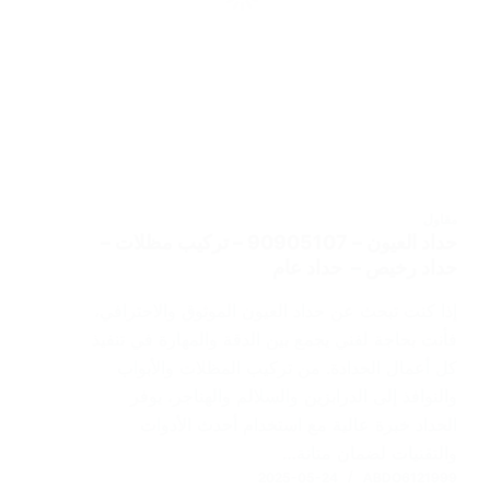
مقاول
حداد العيون – 90905107 – تركيب مظلات –
حداد رخيص – حداد عام
إذا كنت تبحث عن حداد العيون الموثوق والاحترافي،
فأنت بحاجة لفني يجمع بين الدقة والمهارة في تنفيذ
كل أعمال الحدادة. من تركيب المظلات والأبواب
والنوافذ إلى الدرابزين والسلالم والهناجر، يوفر
الحداد خبرة عالية مع استخدام أحدث الأدوات
والتقنيات لضمان متانة…
2025-05-24
ABDO6121999