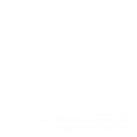
مقاول
,
نجار الكويت
ابواب pvc خشب – 65727284 – أفضل
شركة أبواب الـ pvc في الكويت