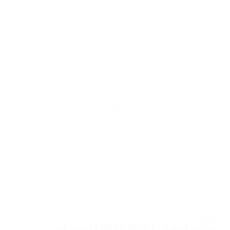
مقاول
تركيب كاميرات | 50383036 | فني تركيب