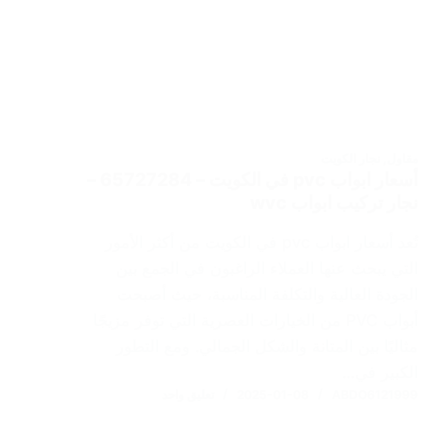
مقاول
,
نجار الكويت
أسعار ابواب pvc في الكويت – 65727284 –
نجار تركيب ابواب wvc
تُعد أسعار ابواب pvc في الكويت من أكثر الأمور
التي يبحث عنها العملاء الراغبون في الجمع بين
الجودة العالية والتكلفة المناسبة، حيث أصبحت
أبواب PVC من الخيارات العصرية التي توفر مزيجًا
مثاليًا بين المتانة والشكل الجمالي. ومع التطور
الكبير في…
ABDO6121999
2025-01-08
تعليق واحد