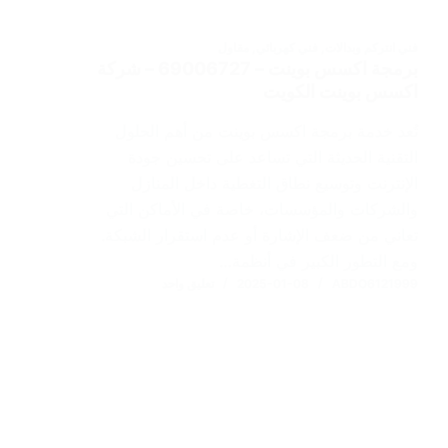
فني انتركم وبدالات
,
فني كهربائي
,
مقاول
برمجة اكسس بوينت – 69006727 – شركة
اكسس بوينت الكويت
تُعد خدمة برمجة اكسس بوينت من أهم الحلول
التقنية الحديثة التي تساعد على تحسين جودة
الإنترنت وتوسيع نطاق التغطية داخل المنازل
والشركات والمؤسسات، خاصة في الأماكن التي
تعاني من ضعف الإشارة أو عدم استقرار الشبكة.
ومع التطور الكبير في أنظمة…
ABDO6121999
2025-01-08
تعليق واحد