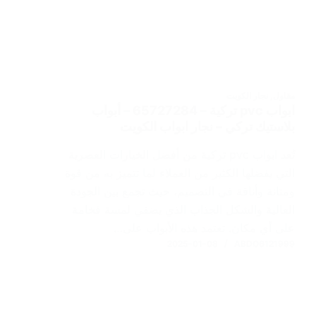
مقاول
,
نجار الكويت
ابواب pvc تركية – 65727284 – أبواب
بلاستيك تركي – نجار ابواب الكويت
تُعد ابواب pvc تركية من أفضل الخيارات العصرية
التي يفضلها الكثير من العملاء لما تتميز به من قوة
ومتانة وأناقة في التصميم، حيث تجمع بين الجودة
العالية والشكل الجذاب الذي يضفي لمسة فخامة
على أي مكان. تعتمد هذه الأبواب على…
2025-01-08
ABDO6121999