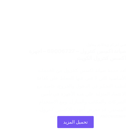
فني انتركم وبدالات
,
مقاول
صيانة اكسس كنترول – 69006727 – اجهزة
اكسس كنترول الكويت
تُعد خدمة صيانة اكسس كنترول من الخدمات
الأساسية التي لا غنى عنها للحفاظ على كفاءة
أنظمة التحكم في الدخول والخروج، خاصة مع
الاعتماد المتزايد على هذه الأجهزة في تأمين
الشركات والمكاتب والمنازل. ومع الاستخدام
المستمر، قد تتعرض أجهزة الاكسس كنترول…
ABDO6121999
2025-01-08
2 تعليقات
تحميل المزيد