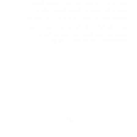
تُعتبر ابواب pvc خشب من أحدث وأفضل الحلول
العصرية التي تجمع بين الشكل الجمالي للأبواب
الخشبية التقليدية وقوة ومتانة خامات PVC الحديثة،
مما يجعلها خيارًا مثاليًا لكل من يبحث عن باب أنيق
وعملي في نفس الوقت. هذا النوع من الأبواب…
ABDO6121999
2025-01-08
تعليق واحد