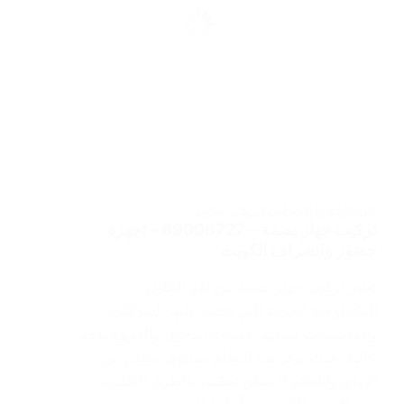
فني انتركم وبدالات
,
فني كهربائي
,
مقاول
تركيب جهاز بصمة – 69006727 – اجهزة
حضور وانصراف الكويت
يُعتبر تركيب جهاز بصمة من أهم الحلول
التكنولوجية الحديثة التي تعتمد عليها الشركات
والمؤسسات لتنظيم عمليات الدخول والخروج بدقة
عالية، حيث يوفر هذا النظام مستوى متقدم من
الأمان والتحكم لا يمكن تحقيقه بالطرق التقليدية.
ومع التطور الكبير في أنظمة الحضور…