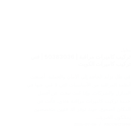
مقاول
تركيب كاميرات مراقبة | 50383036 | فني
تركيب كاميرات الكويت
في ظل تزايد الحاجة إلى الأمان والحماية، أصبحت
أنظمة المراقبة من الأساسيات التي لا غنى عنها في
المنازل والشركات. وإذا كنت تبحث عن أفضل
خدمة تركيب كاميرات مراقبة هندي، فأنت في
المكان الصحيح، حيث نوفر لك فنيين متخصصين
يمتلكون الخبرة…
2025-07-08
ABDO6121999