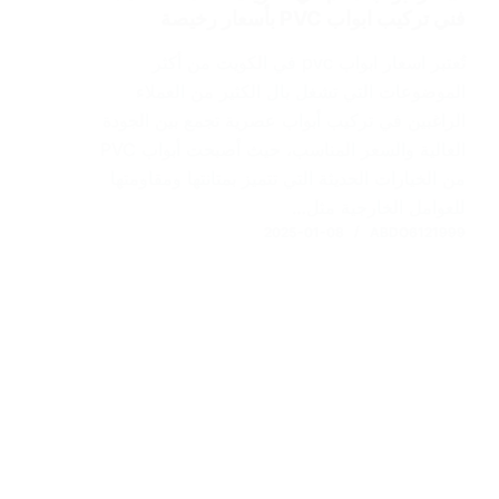
فني تركيب ابواب PVC بأسعار رخيصة
تُعتبر اسعار ابواب pvc في الكويت من أكثر
الموضوعات التي تشغل بال الكثير من العملاء
الراغبين في تركيب أبواب عصرية تجمع بين الجودة
العالية والسعر المناسب، حيث أصبحت أبواب PVC
من الخيارات الحديثة التي تتميز بمتانتها ومقاومتها
للعوامل الخارجية مثل…
2025-01-08
ABDO6121999