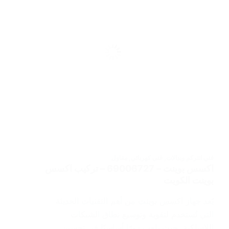
فني انتركم وبدالات
,
فني كهربائي
,
مقاول
اكسس بوينت – 69006727 – تركيب اكسس
بوينت الكويت
يُعد جهاز اكسس بوينت من أهم التقنيات الحديثة
التي تُستخدم لتقوية وتوسيع نطاق الشبكات
اللاسلكية، حيث يلعب دورًا أساسيًا في تحسين