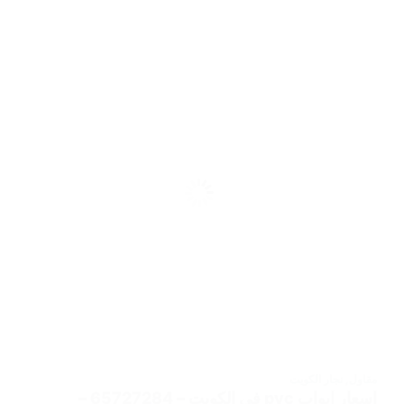
مقاول
,
نجار الكويت
اسعار ابواب pvc في الكويت – 65727284 –