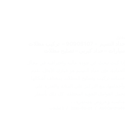
مقاول
حداد النسيم – 90905107 – تركيب مظلات
سيارات – حداد كيربي – تصليح مظلات
إذا كنت تبحث عن جودة عالية واحترافية في مجال
الحدادة، فإن حداد النسيم هو خيارك الأمثل. نقدم
خدمات تركيب وتصليح المظلات بمختلف أشكالها
وأحجامها، مع التركيز على المتانة والقدرة على
تحمل العوامل الجوية المختلفة، كل ذلك بأسعار
مناسبة وعروض مستمرة.…
ABDO6121999
2025-05-24
2 تعليقات