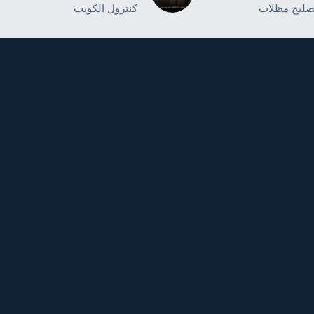
صليح مظلات
كنترول الكويت