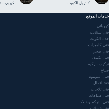
كنترول الكويت
كيربي – ت
خدمات الموقع
كهربائي
فني ستلايت
حداد الكويت
فني كاميرات
فني صحي
فني تكييف
تركيب باركيه
صباغ
فني المونيوم
فتح اقفال
فني ثلاجات
فني طباخات
فني انتركم وبدالات
فني غسلات