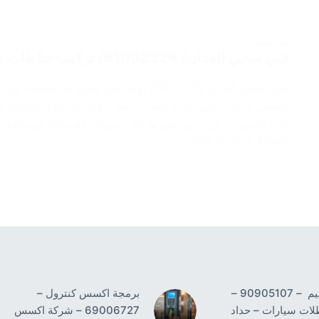
فني صحي
فني صحي العدان/ 61002329/ تركيب خلاطات واطقم حمامات / تركيب جاكوزي
فني صحي العدان 61002329 يوفر لكم مجموعة
الصحي حريص على تقديم سعر بسيط مع تقديم طرق سريعة للح
على الخدمات التي يتم توفيرها على خدمات السباكة المختلفة…
2023-11-20
SAMAR
حداد النسيم – 90905107 –
برمجة اكسس كنترول –
لات سيارات – حداد
69006727 – شركة اكسس