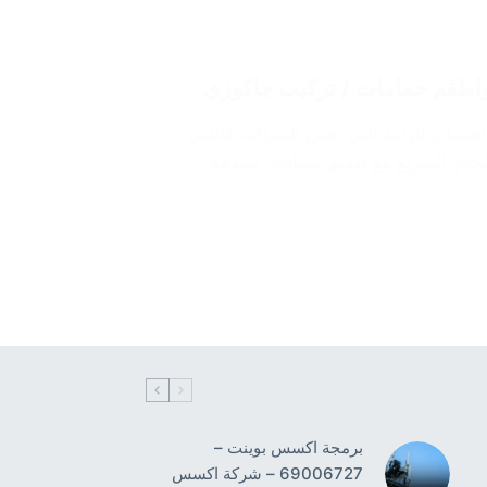
 مختلفة من الخدمات الهامة التي تخص السباكة، فالفني
جز السريع مع تقديم ضمانات متنوعة
برمجة اكسس بوينت –
69006727 – شركة اكسس