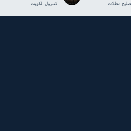
صليح مظلات
كنترول الكويت