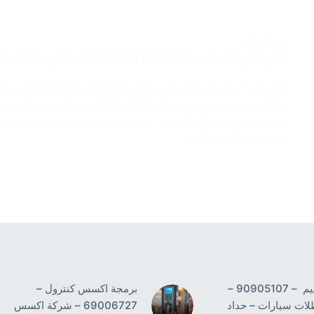
فني كهربائى
كهربائي السالمية/ 60012522 / كهربائي منازل / رقم فني كهربائي الكويت
كهربائي السالمية يعمل على تقديم خدماتها بمختلف الأماكن وذ
والأجهزة مستخدمين في ذلك كل أنواع المعدات الحديثة التي ت
صيانة جميع أعطال الكهرباء، لذا عميلنا العزيز إن كنت تبحث…
2023-11-23
SAMAR
حداد النسيم – 90905107 –
برمجة اكسس كنترول –
لات سيارات – حداد
69006727 – شركة اكسس