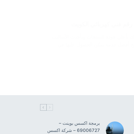
لك بأعلى جودة للمنتجات وبأحدث الأساليب
تيح أفضل خدمة يمكن الحصول عليها في
برمجة اكسس بوينت –
69006727 – شركة اكسس