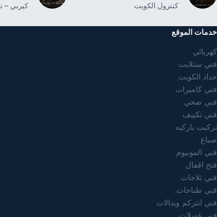
كنترول الكويت
كيربي – ت
خدمات الموقع
كهربائي
فني ستلايت
حداد الكويت
فني كاميرات
فني صحي
فني تكييف
تركيب باركيه
صباغ
فني المونيوم
فتح اقفال
فني ثلاجات
فني طباخات
فني انتركم وبدالات
فني غسلات