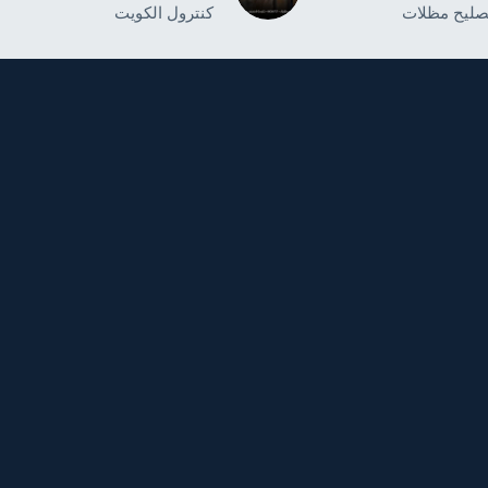
صليح مظلات
كنترول الكويت