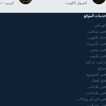
كنترول الكويت
كيربي – ت
خدمات الموقع
كهربائي
فني ستلايت
حداد الكويت
فني كاميرات
فني صحي
فني تكييف
تركيب باركيه
صباغ
فني المونيوم
فتح اقفال
فني ثلاجات
فني طباخات
فني انتركم وبدالات
فني غسلات