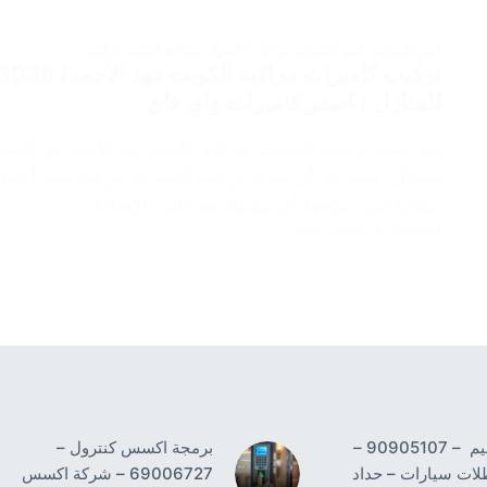
فني كاميرات
,
فني كاميرات مراقبة -كاميرات مراقبة الكويت تركيب
للمنازل / اصغر كاميرات واي فاي
تعد عملية تركيب كاميرات مراقبة الكويت فهد الأحمد من العم
المجال، حيث نجد أن شركة تركيب كاميرات مراقبة تقدم أفضل
ممتازة دون مواجهة أي مشكلة بعد ذلك، بالإضافة…
2023-11-03
SAMAR
حداد النسيم – 90905107 –
برمجة اكسس كنترول –
لات سيارات – حداد
69006727 – شركة اكسس