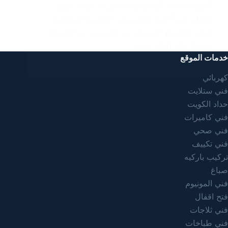
بأجود الخامات المحلية والمستوردة، فمعه سوف
تحصل على أحدث التصميمات العصرية الموجودة
داخل كتالوج أو المحملة عبر الإنترنت، وما عليه إلا
تنفيذها على أكمل وجه…
خدمات الموقع
2023-10-21
SAMAR
كهربائي
فني ستلايت
حداد الكويت
فني كاميرات
فني صحي
فني تكييف
تركيب باركيه
صباغ
فني المونيوم
فتح اقفال
فني ثلاجات
فني طباخات