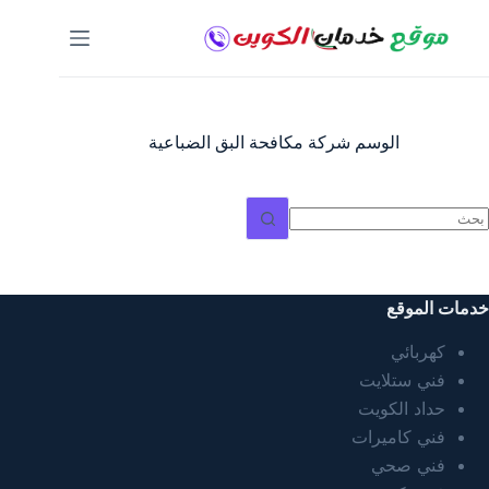
لتجاوز
لى
لمحتوى
الوسم
شركة مكافحة البق الضباعية
ا
وجد
تائج
خدمات الموقع
كهربائي
فني ستلايت
حداد الكويت
فني كاميرات
فني صحي