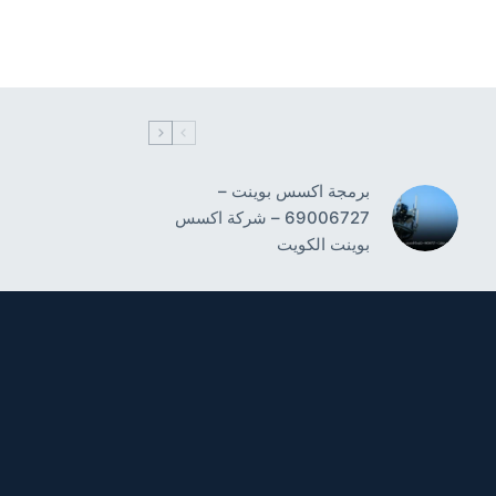
برمجة اكسس بوينت –
69006727 – شركة اكسس
بوينت الكويت