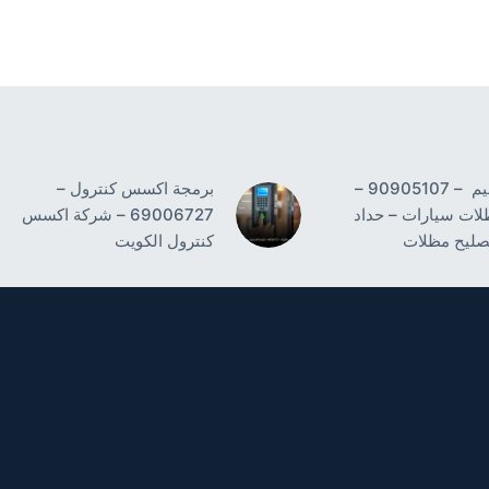
حداد النسيم – 90905107 –
برمجة اكسس كنترول –
لات سيارات – حداد
69006727 – شركة اكسس
صليح مظلات
كنترول الكويت