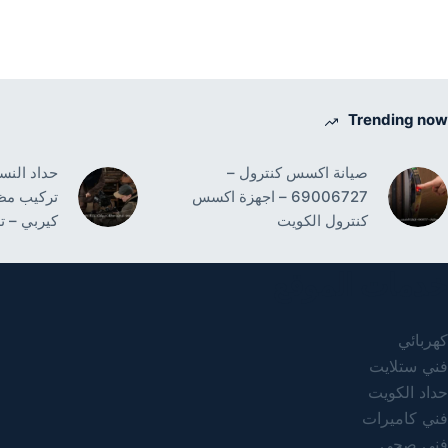
Trending now
صيانة اكسس كنترول –
69006727 – اجهزة اكسس
تركيب مظ
كنترول الكويت
كيربي – ت
خدمات الموقع
كهربائي
فني ستلايت
حداد الكويت
فني كاميرات
فني صحي