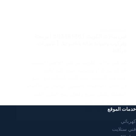
فني انتركم وبدالات
فني بدالات الكويت | 60388186 | برمجة
وتركيب وصيانة بدالة باناسونيك | كاميرات
مراقبة
يُعد فني بدالات الكويت من أهم العناصر الأساسية
في أي شركة أو مؤسسة تعتمد على أنظمة
الاتصالات الداخلية، حيث تلعب البدالات دورًا كبيرًا
في تنظيم المكالمات وتحسين التواصل بين الأقسام
المختلفة بشكل سريع وفعال. ومع التطور الكبير
في أنظمة السنترالات…
خدمات الموقع
2024-03-21
SAMAR
كهربائي
فني ستلايت