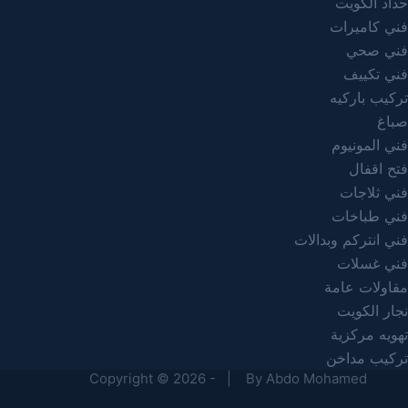
حداد الكويت
فني كاميرات
فني صحي
فني تكييف
تركيب باركيه
صباغ
فني المونيوم
فتح اقفال
فني ثلاجات
فني طباخات
فني انتركم وبدالات
فني غسلات
مقاولات عامة
نجار الكويت
تهويه مركزية
تركيب مداخن
Copyright © 2026 - |
By Abdo Mohamed